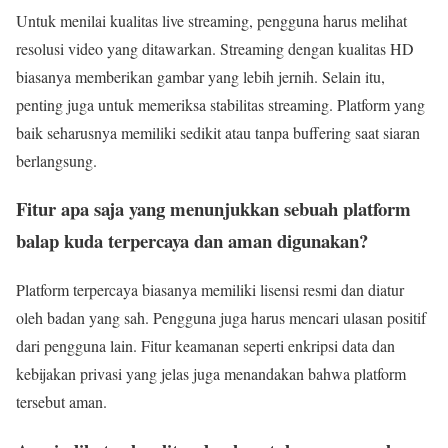
Untuk menilai kualitas live streaming, pengguna harus melihat
resolusi video yang ditawarkan. Streaming dengan kualitas HD
biasanya memberikan gambar yang lebih jernih. Selain itu,
penting juga untuk memeriksa stabilitas streaming. Platform yang
baik seharusnya memiliki sedikit atau tanpa buffering saat siaran
berlangsung.
Fitur apa saja yang menunjukkan sebuah platform
balap kuda terpercaya dan aman digunakan?
Platform terpercaya biasanya memiliki lisensi resmi dan diatur
oleh badan yang sah. Pengguna juga harus mencari ulasan positif
dari pengguna lain. Fitur keamanan seperti enkripsi data dan
kebijakan privasi yang jelas juga menandakan bahwa platform
tersebut aman.