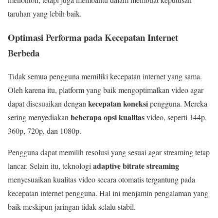
taruhan yang lebih baik.
Optimasi Performa pada Kecepatan Internet
Berbeda
Tidak semua pengguna memiliki kecepatan internet yang sama.
Oleh karena itu, platform yang baik mengoptimalkan video agar
kecepatan koneksi
dapat disesuaikan dengan
pengguna. Mereka
beberapa opsi kualitas
sering menyediakan
video, seperti 144p,
360p, 720p, dan 1080p.
Pengguna dapat memilih resolusi yang sesuai agar streaming tetap
adaptive bitrate streaming
lancar. Selain itu, teknologi
menyesuaikan kualitas video secara otomatis tergantung pada
kecepatan internet pengguna. Hal ini menjamin pengalaman yang
baik meskipun jaringan tidak selalu stabil.