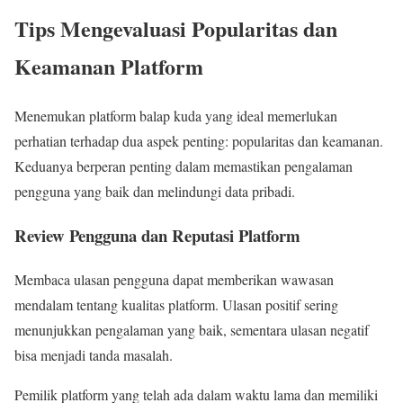
Tips Mengevaluasi Popularitas dan
Keamanan Platform
Menemukan platform balap kuda yang ideal memerlukan
perhatian terhadap dua aspek penting: popularitas dan keamanan.
Keduanya berperan penting dalam memastikan pengalaman
pengguna yang baik dan melindungi data pribadi.
Review Pengguna dan Reputasi Platform
Membaca ulasan pengguna dapat memberikan wawasan
mendalam tentang kualitas platform. Ulasan positif sering
menunjukkan pengalaman yang baik, sementara ulasan negatif
bisa menjadi tanda masalah.
Pemilik platform yang telah ada dalam waktu lama dan memiliki