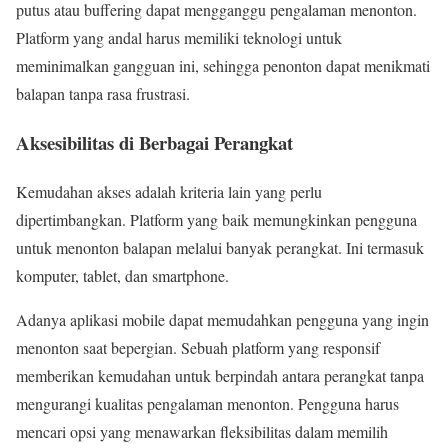
putus atau buffering dapat mengganggu pengalaman menonton.
Platform yang andal harus memiliki teknologi untuk
meminimalkan gangguan ini, sehingga penonton dapat menikmati
balapan tanpa rasa frustrasi.
Aksesibilitas di Berbagai Perangkat
Kemudahan akses adalah kriteria lain yang perlu
dipertimbangkan. Platform yang baik memungkinkan pengguna
untuk menonton balapan melalui banyak perangkat. Ini termasuk
komputer, tablet, dan smartphone.
Adanya aplikasi mobile dapat memudahkan pengguna yang ingin
menonton saat bepergian. Sebuah platform yang responsif
memberikan kemudahan untuk berpindah antara perangkat tanpa
mengurangi kualitas pengalaman menonton. Pengguna harus
mencari opsi yang menawarkan fleksibilitas dalam memilih