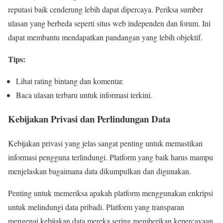
reputasi baik cenderung lebih dapat dipercaya. Periksa sumber
ulasan yang berbeda seperti situs web independen dan forum. Ini
dapat membantu mendapatkan pandangan yang lebih objektif.
Tips:
Lihat rating bintang dan komentar.
Baca ulasan terbaru untuk informasi terkini.
Kebijakan Privasi dan Perlindungan Data
Kebijakan privasi yang jelas sangat penting untuk memastikan
informasi pengguna terlindungi. Platform yang baik harus mampu
menjelaskan bagaimana data dikumpulkan dan digunakan.
Penting untuk memeriksa apakah platform menggunakan enkripsi
untuk melindungi data pribadi. Platform yang transparan
mengenai kebijakan data mereka sering memberikan kepercayaan