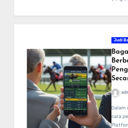
Judi B
Baga
Berb
Peng
Seca
ad
Dalam 
cara pe
Platfo