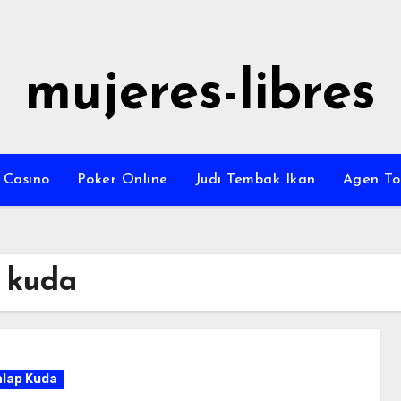
mujeres-libres
 Casino
Poker Online
Judi Tembak Ikan
Agen To
 kuda
alap Kuda