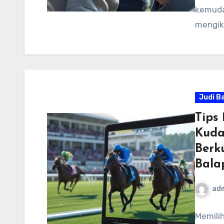
kemuda
mengik
menda
Judi B
Tips
Kuda
Berk
Bala
ad
Memilih