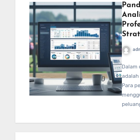
Pand
Anal
Prof
Stra
ad
Dalam d
adalah
Para p
menggu
peluan