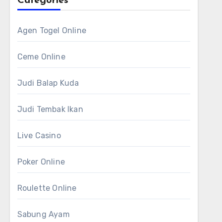
Categories
Agen Togel Online
Ceme Online
Judi Balap Kuda
Judi Tembak Ikan
Live Casino
Poker Online
Roulette Online
Sabung Ayam