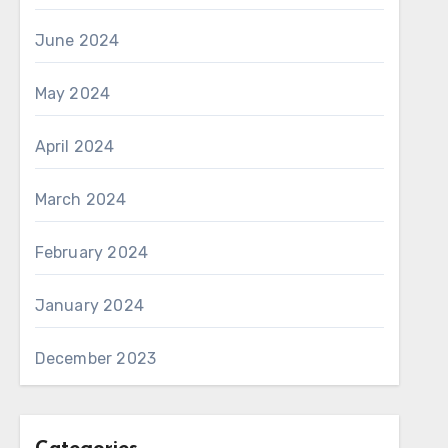
June 2024
May 2024
April 2024
March 2024
February 2024
January 2024
December 2023