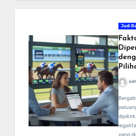
Judi B
Fakt
Dipe
deng
Pili
ad
Bergab
peluang
dipikir
legalit
yang di