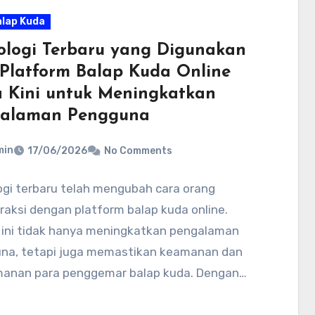
alap Kuda
ologi Terbaru yang Digunakan
 Platform Balap Kuda Online
 Kini untuk Meningkatkan
alaman Pengguna
min
17/06/2026
No Comments
ogi terbaru telah mengubah cara orang
raksi dengan platform balap kuda online.
i ini tidak hanya meningkatkan pengalaman
na, tetapi juga memastikan keamanan dan
anan para penggemar balap kuda. Dengan…