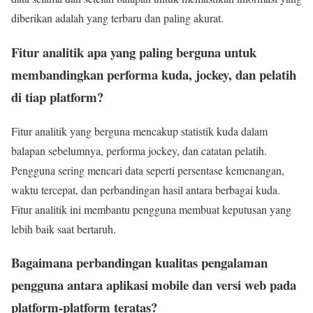
diberikan adalah yang terbaru dan paling akurat.
Fitur analitik apa yang paling berguna untuk
membandingkan performa kuda, jockey, dan pelatih
di tiap platform?
Fitur analitik yang berguna mencakup statistik kuda dalam
balapan sebelumnya, performa jockey, dan catatan pelatih.
Pengguna sering mencari data seperti persentase kemenangan,
waktu tercepat, dan perbandingan hasil antara berbagai kuda.
Fitur analitik ini membantu pengguna membuat keputusan yang
lebih baik saat bertaruh.
Bagaimana perbandingan kualitas pengalaman
pengguna antara aplikasi mobile dan versi web pada
platform-platform teratas?