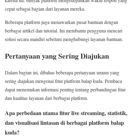
karena itu, banyak platform mengedepankan waktu respon yang
cepat sebagai bagian dari layanan mereka.
Beberapa platform juga menawarkan pusat bantuan dengan
berbagai artikel dan tutorial. Ini membantu pengguna mencari
solusi secara mandiri sebelum menghubungi layanan bantuan.
Pertanyaan yang Sering Diajukan
Dalam bagian ini, dibahas beberapa pertanyaan umum yang
sering diajukan mengenai fitur platfrom balap kuda. Pembaca
dapat menemukan informasi penting tentang perbandingan fitur
dan kualitas layanan dari berbagai platform.
Apa perbedaan utama fitur live streaming, statistik,
dan visualisasi lintasan di berbagai platform balap
kuda?