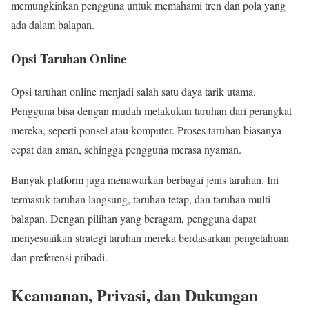
memungkinkan pengguna untuk memahami tren dan pola yang
ada dalam balapan.
Opsi Taruhan Online
Opsi taruhan online menjadi salah satu daya tarik utama.
Pengguna bisa dengan mudah melakukan taruhan dari perangkat
mereka, seperti ponsel atau komputer. Proses taruhan biasanya
cepat dan aman, sehingga pengguna merasa nyaman.
Banyak platform juga menawarkan berbagai jenis taruhan. Ini
termasuk taruhan langsung, taruhan tetap, dan taruhan multi-
balapan. Dengan pilihan yang beragam, pengguna dapat
menyesuaikan strategi taruhan mereka berdasarkan pengetahuan
dan preferensi pribadi.
Keamanan, Privasi, dan Dukungan