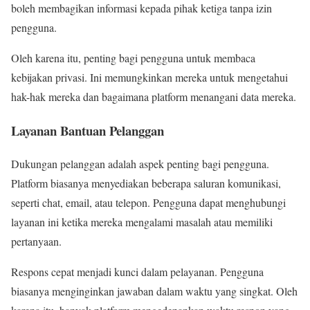
boleh membagikan informasi kepada pihak ketiga tanpa izin
pengguna.
Oleh karena itu, penting bagi pengguna untuk membaca
kebijakan privasi. Ini memungkinkan mereka untuk mengetahui
hak-hak mereka dan bagaimana platform menangani data mereka.
Layanan Bantuan Pelanggan
Dukungan pelanggan adalah aspek penting bagi pengguna.
Platform biasanya menyediakan beberapa saluran komunikasi,
seperti chat, email, atau telepon. Pengguna dapat menghubungi
layanan ini ketika mereka mengalami masalah atau memiliki
pertanyaan.
Respons cepat menjadi kunci dalam pelayanan. Pengguna
biasanya menginginkan jawaban dalam waktu yang singkat. Oleh