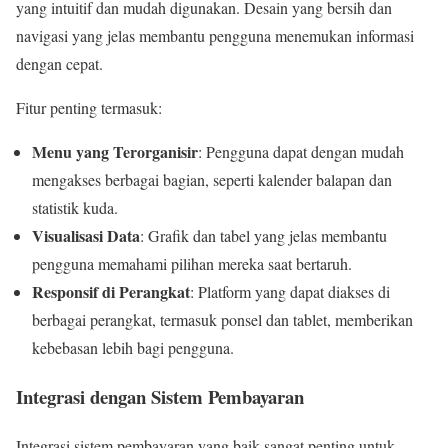
yang intuitif dan mudah digunakan. Desain yang bersih dan
navigasi yang jelas membantu pengguna menemukan informasi
dengan cepat.
Fitur penting termasuk:
Menu yang Terorganisir
: Pengguna dapat dengan mudah
mengakses berbagai bagian, seperti kalender balapan dan
statistik kuda.
Visualisasi Data
: Grafik dan tabel yang jelas membantu
pengguna memahami pilihan mereka saat bertaruh.
Responsif di Perangkat
: Platform yang dapat diakses di
berbagai perangkat, termasuk ponsel dan tablet, memberikan
kebebasan lebih bagi pengguna.
Integrasi dengan Sistem Pembayaran
Integrasi sistem pembayaran yang baik sangat penting untuk