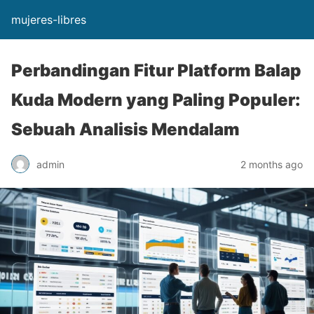
mujeres-libres
Perbandingan Fitur Platform Balap
Kuda Modern yang Paling Populer:
Sebuah Analisis Mendalam
admin
2 months ago