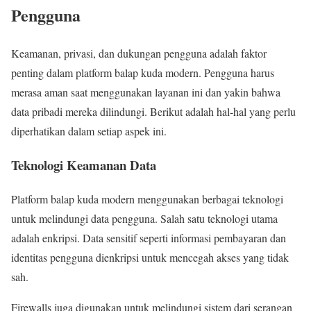
Pengguna
Keamanan, privasi, dan dukungan pengguna adalah faktor
penting dalam platform balap kuda modern. Pengguna harus
merasa aman saat menggunakan layanan ini dan yakin bahwa
data pribadi mereka dilindungi. Berikut adalah hal-hal yang perlu
diperhatikan dalam setiap aspek ini.
Teknologi Keamanan Data
Platform balap kuda modern menggunakan berbagai teknologi
untuk melindungi data pengguna. Salah satu teknologi utama
adalah enkripsi. Data sensitif seperti informasi pembayaran dan
identitas pengguna dienkripsi untuk mencegah akses yang tidak
sah.
Firewalls juga digunakan untuk melindungi sistem dari serangan