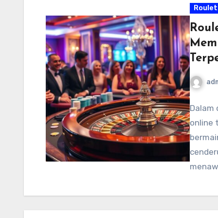
Roulet
Roul
Memi
Terp
ad
Dalam 
online
bermai
cender
menawa