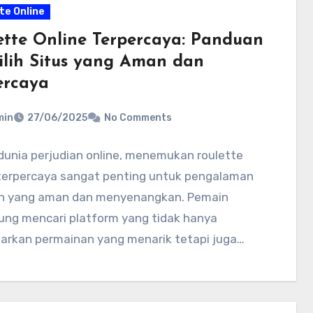
te Online
ette Online Terpercaya: Panduan
lih Situs yang Aman dan
ercaya
min
27/06/2025
No Comments
dunia perjudian online, menemukan roulette
 terpercaya sangat penting untuk pengalaman
n yang aman dan menyenangkan. Pemain
ung mencari platform yang tidak hanya
rkan permainan yang menarik tetapi juga…