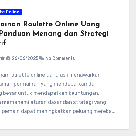
te Online
ainan Roulette Online Uang
: Panduan Menang dan Strategi
if
min
26/06/2025
No Comments
nan roulette online uang asli menawarkan
aman permainan yang mendebarkan dan
g besar untuk mendapatkan keuntungan.
 memahami aturan dasar dan strategi yang
f, pemain dapat meningkatkan peluang mereka