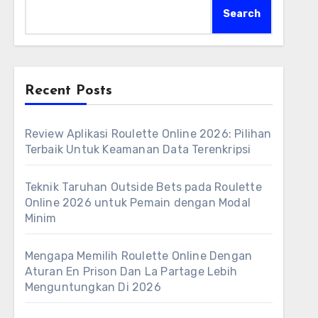
Search
Recent Posts
Review Aplikasi Roulette Online 2026: Pilihan
Terbaik Untuk Keamanan Data Terenkripsi
Teknik Taruhan Outside Bets pada Roulette
Online 2026 untuk Pemain dengan Modal
Minim
Mengapa Memilih Roulette Online Dengan
Aturan En Prison Dan La Partage Lebih
Menguntungkan Di 2026