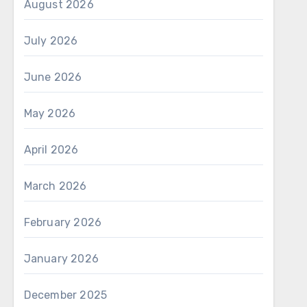
August 2026
July 2026
June 2026
May 2026
April 2026
March 2026
February 2026
January 2026
December 2025