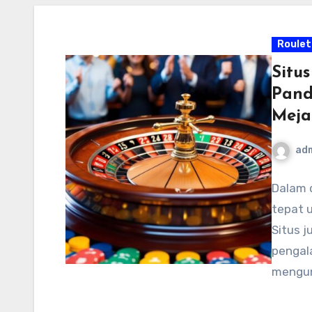
Roulet
Situs
Pand
Meja
ad
Dalam 
tepat 
Situs j
pengal
mengun