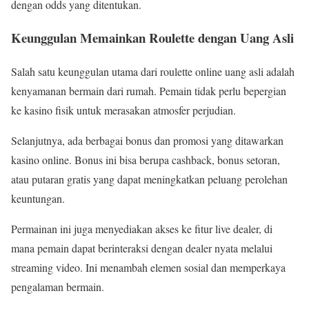
dengan odds yang ditentukan.
Keunggulan Memainkan Roulette dengan Uang Asli
Salah satu keunggulan utama dari roulette online uang asli adalah
kenyamanan bermain dari rumah. Pemain tidak perlu bepergian
ke kasino fisik untuk merasakan atmosfer perjudian.
Selanjutnya, ada berbagai bonus dan promosi yang ditawarkan
kasino online. Bonus ini bisa berupa cashback, bonus setoran,
atau putaran gratis yang dapat meningkatkan peluang perolehan
keuntungan.
Permainan ini juga menyediakan akses ke fitur live dealer, di
mana pemain dapat berinteraksi dengan dealer nyata melalui
streaming video. Ini menambah elemen sosial dan memperkaya
pengalaman bermain.