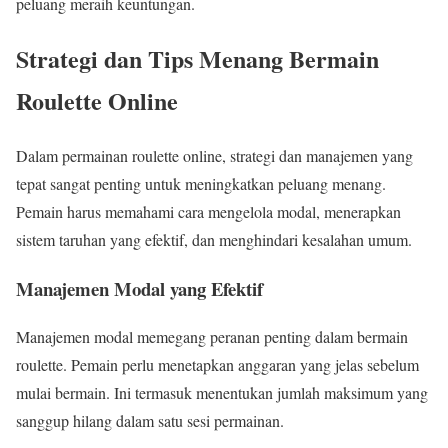
peluang meraih keuntungan.
Strategi dan Tips Menang Bermain
Roulette Online
Dalam permainan roulette online, strategi dan manajemen yang
tepat sangat penting untuk meningkatkan peluang menang.
Pemain harus memahami cara mengelola modal, menerapkan
sistem taruhan yang efektif, dan menghindari kesalahan umum.
Manajemen Modal yang Efektif
Manajemen modal memegang peranan penting dalam bermain
roulette. Pemain perlu menetapkan anggaran yang jelas sebelum
mulai bermain. Ini termasuk menentukan jumlah maksimum yang
sanggup hilang dalam satu sesi permainan.