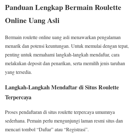
Panduan Lengkap Bermain Roulette
Online Uang Asli
Bermain roulette online uang asli menawarkan pengalaman
menarik dan potensi keuntungan. Untuk memulai dengan tepat,
penting untuk memahami langkah-langkah mendaftar, cara
melakukan deposit dan penarikan, serta memilih jenis taruhan
yang tersedia.
Langkah-Langkah Mendaftar di Situs Roulette
Terpercaya
Proses pendaftaran di situs roulette terpercaya umumnya
sederhana. Pemain perlu mengunjungi laman resmi situs dan
mencari tombol “Daftar” atau “Registrasi”.