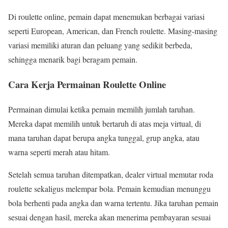
Di roulette online, pemain dapat menemukan berbagai variasi
seperti European, American, dan French roulette. Masing-masing
variasi memiliki aturan dan peluang yang sedikit berbeda,
sehingga menarik bagi beragam pemain.
Cara Kerja Permainan Roulette Online
Permainan dimulai ketika pemain memilih jumlah taruhan.
Mereka dapat memilih untuk bertaruh di atas meja virtual, di
mana taruhan dapat berupa angka tunggal, grup angka, atau
warna seperti merah atau hitam.
Setelah semua taruhan ditempatkan, dealer virtual memutar roda
roulette sekaligus melempar bola. Pemain kemudian menunggu
bola berhenti pada angka dan warna tertentu. Jika taruhan pemain
sesuai dengan hasil, mereka akan menerima pembayaran sesuai