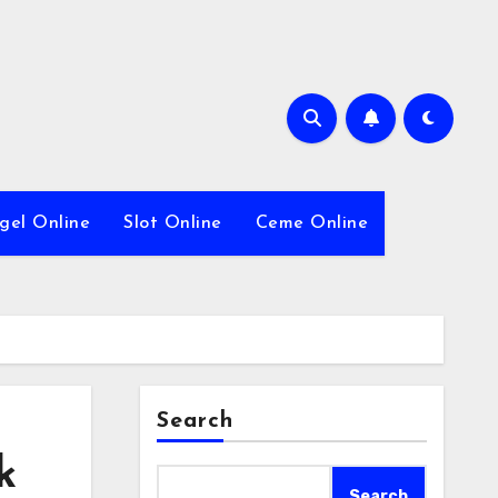
gel Online
Slot Online
Ceme Online
Search
k
Search