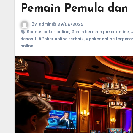
Pemain Pemula dan
By
admin
29/06/2025
#bonus poker online
,
#cara bermain poker online
,
deposit
,
#Poker online terbaik
,
#poker online terperc
online