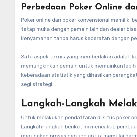
Perbedaan Poker Online da
Poker online dan poker konvensional memiliki b
tatap muka dengan pemain lain dan dealer bis
kenyamanan tanpa harus keberatan dengan per
Satu aspek teknis yang membedakan adalah kece
memungkinkan pemain untuk memainkan lebih ba
keberadaan statistik yang dihasilkan perangk
segi strategi.
Langkah-Langkah Melaku
Untuk melakukan pendaftaran di situs poker on
Langkah-langkah berikut ini mencakup pembuatan
merupakan proses penting untuk memulai perm