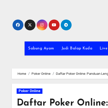
Skip
to
content
Sabung Ayam
Judi Balap Kuda
Live
Home
Poker Online
Daftar Poker Online: Panduan Le
Poker Online
Daftar Poker Onlin