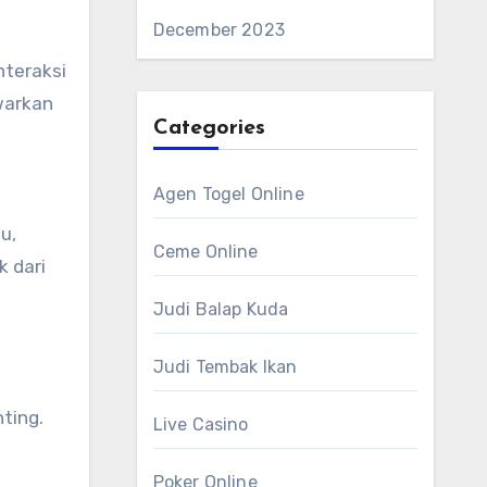
December 2023
nteraksi
warkan
Categories
Agen Togel Online
u,
Ceme Online
 dari
Judi Balap Kuda
Judi Tembak Ikan
ting.
Live Casino
Poker Online