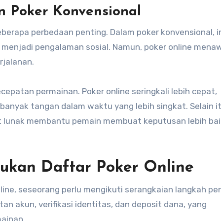
n Poker Konvensional
eberapa perbedaan penting. Dalam poker konvensional, i
a menjadi pengalaman sosial. Namun, poker online mena
jalanan.
patan permainan. Poker online seringkali lebih cepat,
nyak tangan dalam waktu yang lebih singkat. Selain it
at lunak membantu pemain membuat keputusan lebih baik
kan Daftar Poker Online
line, seseorang perlu mengikuti serangkaian langkah pen
 akun, verifikasi identitas, dan deposit dana, yang
ainan.