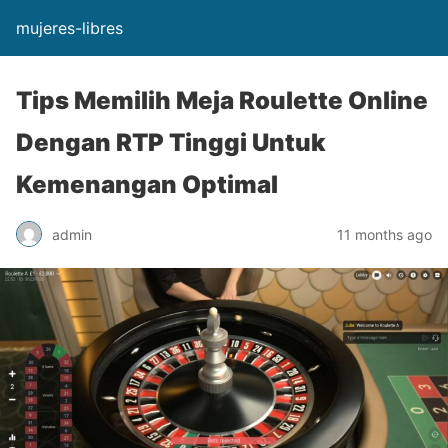
mujeres-libres
Tips Memilih Meja Roulette Online
Dengan RTP Tinggi Untuk
Kemenangan Optimal
admin
11 months ago