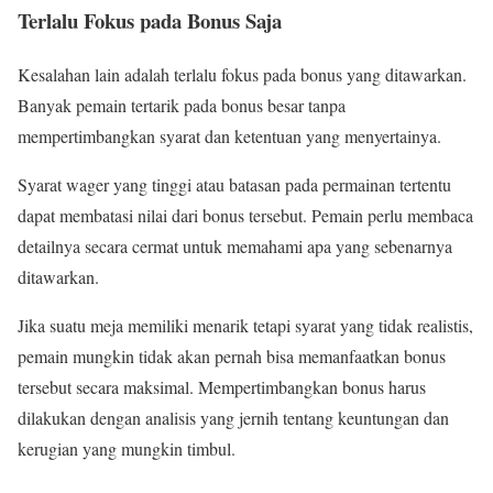
Terlalu Fokus pada Bonus Saja
Kesalahan lain adalah terlalu fokus pada bonus yang ditawarkan.
Banyak pemain tertarik pada bonus besar tanpa
mempertimbangkan syarat dan ketentuan yang menyertainya.
Syarat wager yang tinggi atau batasan pada permainan tertentu
dapat membatasi nilai dari bonus tersebut. Pemain perlu membaca
detailnya secara cermat untuk memahami apa yang sebenarnya
ditawarkan.
Jika suatu meja memiliki menarik tetapi syarat yang tidak realistis,
pemain mungkin tidak akan pernah bisa memanfaatkan bonus
tersebut secara maksimal. Mempertimbangkan bonus harus
dilakukan dengan analisis yang jernih tentang keuntungan dan
kerugian yang mungkin timbul.