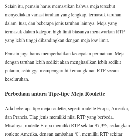
Selain itu, pemain harus memastikan bahwa meja tersebut
menyediakan variasi taruhan yang lengkap, termasuk taruhan
dalam, luar, dan beberapa jenis taruhan lainnya. Meja yang
termasuk dalam kategori high limit biasanya menawarkan RTP
yang lebih tinggi dibandingkan dengan meja low limit.
Pemain juga harus memperhatikan kecepatan permainan. Meja
dengan taruhan lebih sedikit akan menghasilkan lebih sedikit
putaran, sehingga mempengaruhi kemungkinan RTP secara
keseluruhan.
Perbedaan antara Tipe-tipe Meja Roulette
Ada beberapa tipe meja roulette, seperti roulette Eropa, Amerika,
dan Prancis. Tiap jenis memiliki nilai RTP yang berbeda.
Misalnya, roulette Eropa memiliki RTP sekitar 97,3%, sedangkan
roulette Amerika, dengan tambahan ‘0’, memiliki RTP sekitar