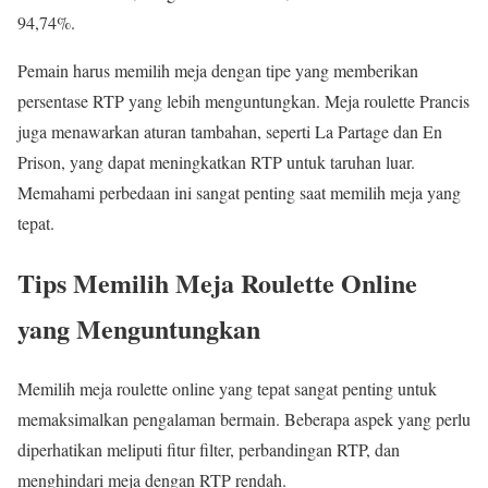
94,74%.
Pemain harus memilih meja dengan tipe yang memberikan
persentase RTP yang lebih menguntungkan. Meja roulette Prancis
juga menawarkan aturan tambahan, seperti La Partage dan En
Prison, yang dapat meningkatkan RTP untuk taruhan luar.
Memahami perbedaan ini sangat penting saat memilih meja yang
tepat.
Tips Memilih Meja Roulette Online
yang Menguntungkan
Memilih meja roulette online yang tepat sangat penting untuk
memaksimalkan pengalaman bermain. Beberapa aspek yang perlu
diperhatikan meliputi fitur filter, perbandingan RTP, dan
menghindari meja dengan RTP rendah.