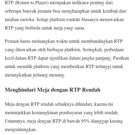
RTP (Return to Player) merupakan indikator penting dari
seberapa banyak pemain bisa mengharapkan untuk kembali dari
taruhan mereka. Setiap platform roulette biasanya menawarkan
RTP yang berbeda untuk meja yang sama.
Pemain harus meluangkan waktu untuk membandingkan RTP
yang ditawarkan oleh berbagai platform. Seringkali, perbedaan
kecil dalam RTP dapat signifikan dalam jangka panjang. Pastikan
untuk memilih platform yang memberikan RTP tertinggi untuk
meningkatkan peluang menang.
Menghindari Meja dengan RTP Rendah
Meja dengan RTP rendah sebaiknya dihindari, karena ini
menunjukkan kemungkinan pembayaran yang lebih rendah.
Umumnya, meja dengan RTP di bawah 95% dianggap kurang
menguntungkan.