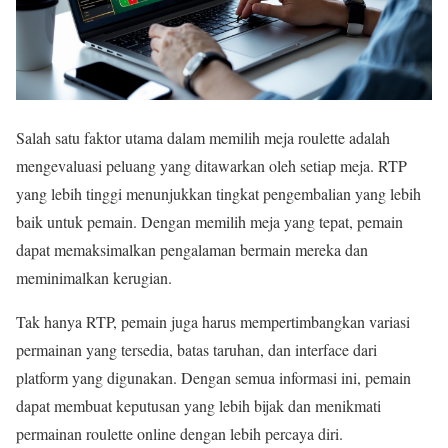
Salah satu faktor utama dalam memilih meja roulette adalah
mengevaluasi peluang yang ditawarkan oleh setiap meja. RTP
yang lebih tinggi menunjukkan tingkat pengembalian yang lebih
baik untuk pemain. Dengan memilih meja yang tepat, pemain
dapat memaksimalkan pengalaman bermain mereka dan
meminimalkan kerugian.
Tak hanya RTP, pemain juga harus mempertimbangkan variasi
permainan yang tersedia, batas taruhan, dan interface dari
platform yang digunakan. Dengan semua informasi ini, pemain
dapat membuat keputusan yang lebih bijak dan menikmati
permainan roulette online dengan lebih percaya diri.