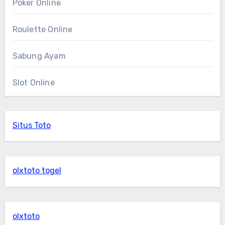
Poker Online
Roulette Online
Sabung Ayam
Slot Online
Situs Toto
olxtoto togel
olxtoto