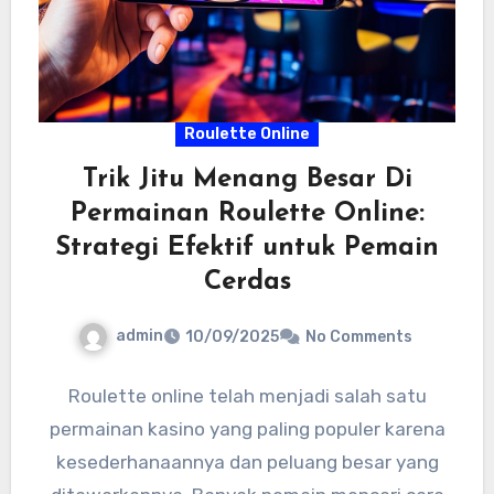
Roulette Online
Trik Jitu Menang Besar Di
Permainan Roulette Online:
Strategi Efektif untuk Pemain
Cerdas
admin
10/09/2025
No Comments
Roulette online telah menjadi salah satu
permainan kasino yang paling populer karena
kesederhanaannya dan peluang besar yang