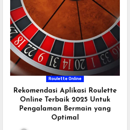
Roulette Online
Rekomendasi Aplikasi Roulette
Online Terbaik 2025 Untuk
Pengalaman Bermain yang
Optimal