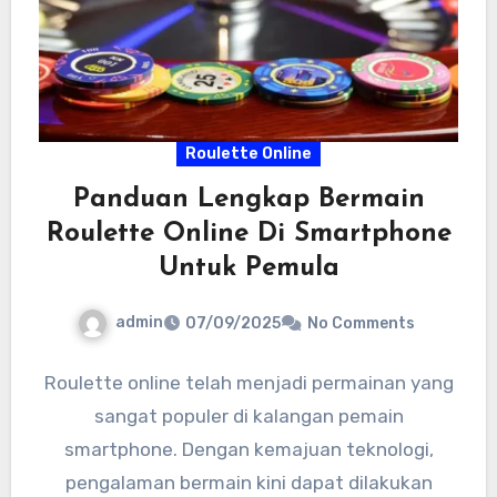
Roulette Online
Panduan Lengkap Bermain
Roulette Online Di Smartphone
Untuk Pemula
admin
07/09/2025
No Comments
Roulette online telah menjadi permainan yang
sangat populer di kalangan pemain
smartphone. Dengan kemajuan teknologi,
pengalaman bermain kini dapat dilakukan