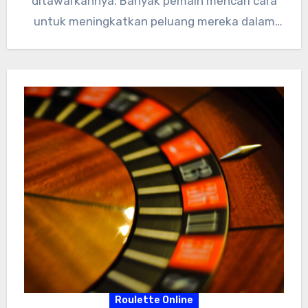
ditawarkannya. Banyak pemain mencari cara
untuk meningkatkan peluang mereka dalam
permainan ini. Dengan…
Roulette Online