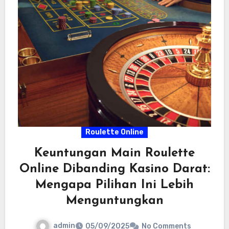
Roulette Online
Keuntungan Main Roulette
Online Dibanding Kasino Darat:
Mengapa Pilihan Ini Lebih
Menguntungkan
admin
05/09/2025
No Comments