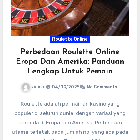
Roulette Online
Perbedaan Roulette Online
Eropa Dan Amerika: Panduan
Lengkap Untuk Pemain
admin
04/09/2025
No Comments
Roulette adalah permainan kasino yang
populer di seluruh dunia, dengan variasi yang
berbeda di Eropa dan Amerika. Perbedaan
utama terletak pada jumlah nol yang ada pada