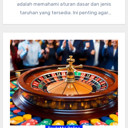
adalah memahami aturan dasar dan jenis
taruhan yang tersedia. Ini penting agar
pemain…