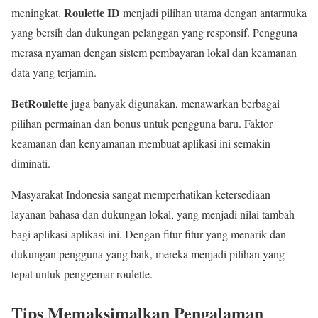
Roulette ID
meningkat.
menjadi pilihan utama dengan antarmuka
yang bersih dan dukungan pelanggan yang responsif. Pengguna
merasa nyaman dengan sistem pembayaran lokal dan keamanan
data yang terjamin.
BetRoulette
juga banyak digunakan, menawarkan berbagai
pilihan permainan dan bonus untuk pengguna baru. Faktor
keamanan dan kenyamanan membuat aplikasi ini semakin
diminati.
Masyarakat Indonesia sangat memperhatikan ketersediaan
layanan bahasa dan dukungan lokal, yang menjadi nilai tambah
bagi aplikasi-aplikasi ini. Dengan fitur-fitur yang menarik dan
dukungan pengguna yang baik, mereka menjadi pilihan yang
tepat untuk penggemar roulette.
Tips Memaksimalkan Pengalaman