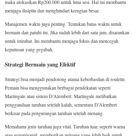
maka alokasikan Rp200.000 untuk lima sesi. Hal ini membantu
menjaga disiplin dan menghindari kerugian besar.
Manajemen waktu juga penting. Tentukan batas waktu untuk
bermain dan patuhi itu. Jika sudah lebih dari satu jam, disarankan
untuk istirahat. Ini membantu menjaga fokus dan mencegah
keputusan yang gegabah.
Strategi Bermain yang Efektif
Strategi bisa menjadi pendorong utama keberhasilan di roulette.
Pemain bisa menggunakan berbagai pendekatan seperti
Martingale atau sistem D’Alembert. Martingale melibatkan
penggandaan taruhan setelah kalah, sementara D’Alembert
berkisar pada pengurangan taruhan setelah menang.
Memahami jenis taruhan juga vital. Taruhan luar, seperti warna
atau genap/ganjil, memberikan peluang yang lebih baik untuk