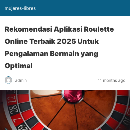
mujeres-libres
Rekomendasi Aplikasi Roulette
Online Terbaik 2025 Untuk
Pengalaman Bermain yang
Optimal
admin
11 months ago