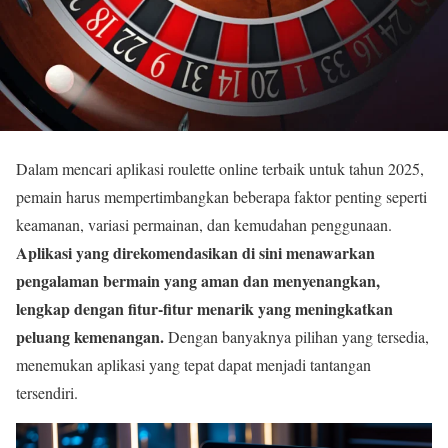
Dalam mencari aplikasi roulette online terbaik untuk tahun 2025,
pemain harus mempertimbangkan beberapa faktor penting seperti
keamanan, variasi permainan, dan kemudahan penggunaan.
Aplikasi yang direkomendasikan di sini menawarkan
pengalaman bermain yang aman dan menyenangkan,
lengkap dengan fitur-fitur menarik yang meningkatkan
peluang kemenangan.
Dengan banyaknya pilihan yang tersedia,
menemukan aplikasi yang tepat dapat menjadi tantangan
tersendiri.