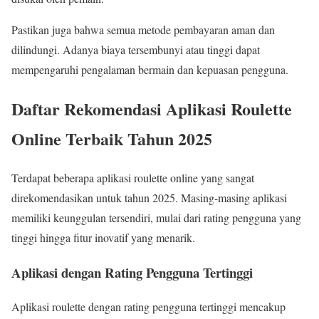
Pastikan juga bahwa semua metode pembayaran aman dan
dilindungi. Adanya biaya tersembunyi atau tinggi dapat
mempengaruhi pengalaman bermain dan kepuasan pengguna.
Daftar Rekomendasi Aplikasi Roulette
Online Terbaik Tahun 2025
Terdapat beberapa aplikasi roulette online yang sangat
direkomendasikan untuk tahun 2025. Masing-masing aplikasi
memiliki keunggulan tersendiri, mulai dari rating pengguna yang
tinggi hingga fitur inovatif yang menarik.
Aplikasi dengan Rating Pengguna Tertinggi
Aplikasi roulette dengan rating pengguna tertinggi mencakup