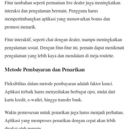
Fitur tambahan seperti permainan live dealer juga meningkatkan
interaksi dan pengalaman bermain. Pengguna harus
mempertimbangkan aplikasi yang menawarkan bonus dan
promosi menarik.
Fitur interaktif, seperti chat dengan dealer, mampu meningkatkan
pengalaman sosial. Dengan fitur-fitur ini, pemain dapat menikmati
pengalaman yang lebih kaya dan mendalam di meja roulette.
Metode Pembayaran dan Penarikan
Fleksibilitas dalam metode pembayaran adalah faktor kunci.
Aplikasi terbaik harus menyediakan berbagai opsi, mulai dari
kartu kredit, e-wallet, hingga transfer bank.
Waktu pemrosesan untuk penarikan juga harus menjadi perhatian.
Aplikasi yang memproses penarikan dengan cepat akan lebih
disukai oleh pemain.