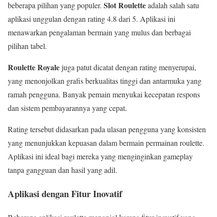
Slot Roulette
beberapa pilihan yang populer.
adalah salah satu
aplikasi unggulan dengan rating 4.8 dari 5. Aplikasi ini
menawarkan pengalaman bermain yang mulus dan berbagai
pilihan tabel.
Roulette Royale
juga patut dicatat dengan rating menyerupai,
yang menonjolkan grafis berkualitas tinggi dan antarmuka yang
ramah pengguna. Banyak pemain menyukai kecepatan respons
dan sistem pembayarannya yang cepat.
Rating tersebut didasarkan pada ulasan pengguna yang konsisten
yang menunjukkan kepuasan dalam bermain permainan roulette.
Aplikasi ini ideal bagi mereka yang menginginkan gameplay
tanpa gangguan dan hasil yang adil.
Aplikasi dengan Fitur Inovatif