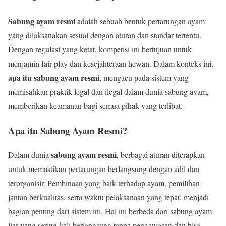
Sabung ayam resmi
adalah sebuah bentuk pertarungan ayam
yang dilaksanakan sesuai dengan aturan dan standar tertentu.
Dengan regulasi yang ketat, kompetisi ini bertujuan untuk
menjamin fair play dan kesejahteraan hewan. Dalam konteks ini,
apa itu sabung ayam resmi
, mengacu pada sistem yang
memisahkan praktik legal dan ilegal dalam dunia sabung ayam,
memberikan keamanan bagi semua pihak yang terlibat.
Apa itu Sabung Ayam Resmi?
sabung ayam resmi
Dalam dunia
, berbagai aturan diterapkan
untuk memastikan pertarungan berlangsung dengan adil dan
terorganisir. Pembinaan yang baik terhadap ayam, pemilihan
jantan berkualitas, serta waktu pelaksanaan yang tepat, menjadi
bagian penting dari sistem ini. Hal ini berbeda dari sabung ayam
liar yang sering kali berlangsung tanpa pengawasan dan bisa