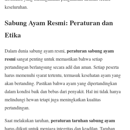
keseluruhan.
Sabung Ayam Resmi: Peraturan dan
Etika
peraturan sabung ayam
Dalam dunia sabung ayam resmi,
resmi
sangat penting untuk memastikan bahwa setiap
pertandingan berlangsung secara adil dan aman. Setiap peserta
harus memenuhi syarat tertentu, termasuk kesehatan ayam yang
akan bertanding. Pastikan bahwa ayam yang dipertandingkan
dalam kondisi baik dan bebas dari penyakit. Hal ini tidak hanya
melindungi hewan tetapi juga meningkatkan kualitas
pertandingan.
peraturan taruhan sabung ayam
Saat melakukan taruhan,
harus diikuti untuk menjaga integritas dan keadilan. Taruhan