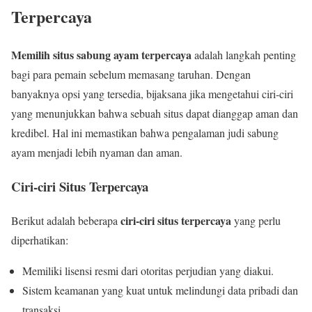
Terpercaya
Memilih situs sabung ayam terpercaya
adalah langkah penting
bagi para pemain sebelum memasang taruhan. Dengan
banyaknya opsi yang tersedia, bijaksana jika mengetahui ciri-ciri
yang menunjukkan bahwa sebuah situs dapat dianggap aman dan
kredibel. Hal ini memastikan bahwa pengalaman judi sabung
ayam menjadi lebih nyaman dan aman.
Ciri-ciri Situs Terpercaya
ciri-ciri situs terpercaya
Berikut adalah beberapa
yang perlu
diperhatikan:
Memiliki lisensi resmi dari otoritas perjudian yang diakui.
Sistem keamanan yang kuat untuk melindungi data pribadi dan
transaksi.