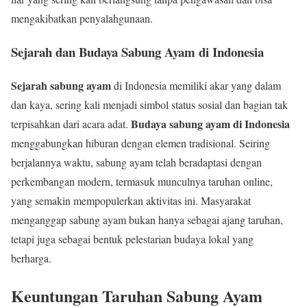
mengakibatkan penyalahgunaan.
Sejarah dan Budaya Sabung Ayam di Indonesia
Sejarah sabung ayam
di Indonesia memiliki akar yang dalam
dan kaya, sering kali menjadi simbol status sosial dan bagian tak
Budaya sabung ayam di Indonesia
terpisahkan dari acara adat.
menggabungkan hiburan dengan elemen tradisional. Seiring
berjalannya waktu, sabung ayam telah beradaptasi dengan
perkembangan modern, termasuk munculnya taruhan online,
yang semakin mempopulerkan aktivitas ini. Masyarakat
menganggap sabung ayam bukan hanya sebagai ajang taruhan,
tetapi juga sebagai bentuk pelestarian budaya lokal yang
berharga.
Keuntungan Taruhan Sabung Ayam