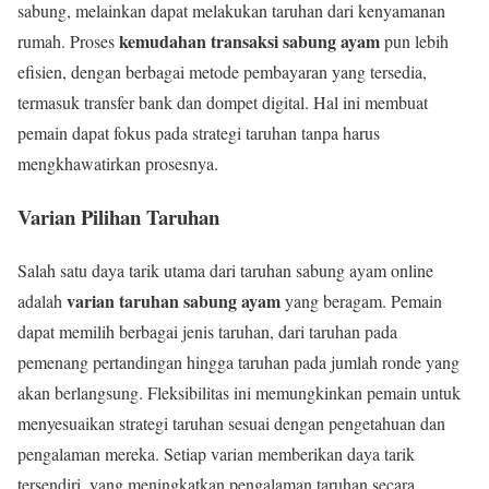
sabung, melainkan dapat melakukan taruhan dari kenyamanan
kemudahan transaksi sabung ayam
rumah. Proses
pun lebih
efisien, dengan berbagai metode pembayaran yang tersedia,
termasuk transfer bank dan dompet digital. Hal ini membuat
pemain dapat fokus pada strategi taruhan tanpa harus
mengkhawatirkan prosesnya.
Varian Pilihan Taruhan
Salah satu daya tarik utama dari taruhan sabung ayam online
varian taruhan sabung ayam
adalah
yang beragam. Pemain
dapat memilih berbagai jenis taruhan, dari taruhan pada
pemenang pertandingan hingga taruhan pada jumlah ronde yang
akan berlangsung. Fleksibilitas ini memungkinkan pemain untuk
menyesuaikan strategi taruhan sesuai dengan pengetahuan dan
pengalaman mereka. Setiap varian memberikan daya tarik
tersendiri, yang meningkatkan pengalaman taruhan secara