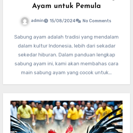
Ayam untuk Pemula
admin
15/08/2024
No Comments
Sabung ayam adalah tradisi yang mendalam
dalam kultur Indonesia, lebih dari sekadar
sekedar hiburan. Dalam panduan lengkap
sabung ayam ini, kami akan membahas cara
main sabung ayam yang cocok untuk…