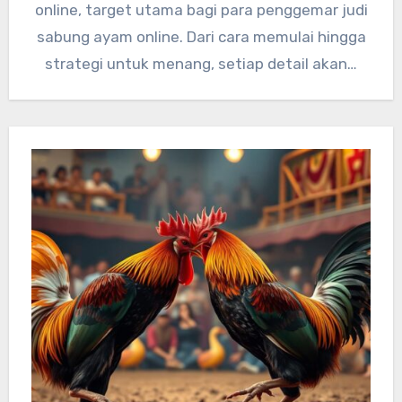
online, target utama bagi para penggemar judi
sabung ayam online. Dari cara memulai hingga
strategi untuk menang, setiap detail akan…