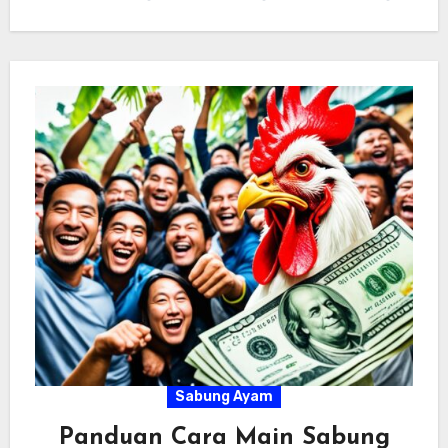
Anda…
Sabung Ayam
Panduan Cara Main Sabung