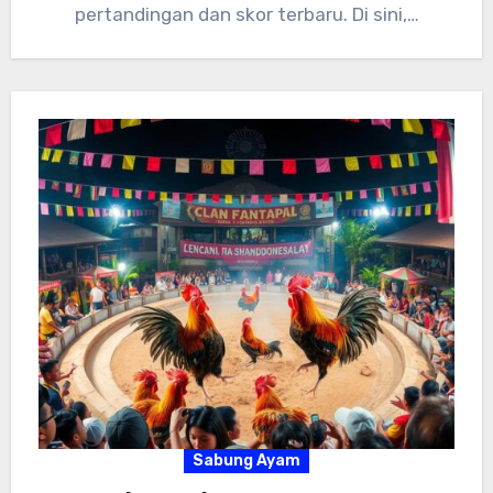
pertandingan dan skor terbaru. Di sini,…
Sabung Ayam