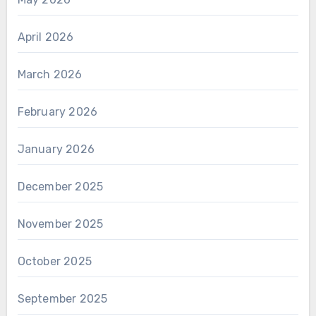
April 2026
March 2026
February 2026
January 2026
December 2025
November 2025
October 2025
September 2025