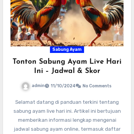
Sabung Ayam
Tonton Sabung Ayam Live Hari
Ini – Jadwal & Skor
admin
11/10/2024
No Comments
Selamat datang di panduan terkini tentang
sabung ayam live hari ini. Artikel ini bertujuan
memberikan informasi lengkap mengenai
jadwal sabung ayam online, termasuk daftar