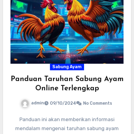
Sabung Ayam
Panduan Taruhan Sabung Ayam
Online Terlengkap
admin
09/10/2024
No Comments
Panduan ini akan memberikan informasi
mendalam mengenai taruhan sabung ayam