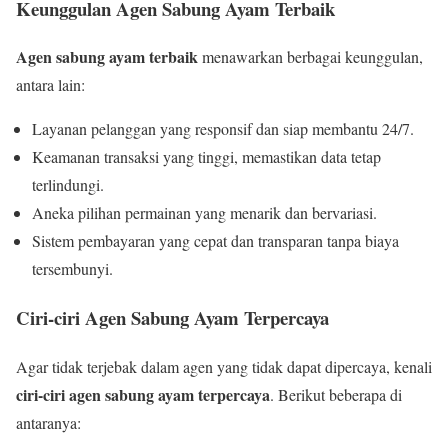
Keunggulan Agen Sabung Ayam Terbaik
Agen sabung ayam terbaik
menawarkan berbagai keunggulan,
antara lain:
Layanan pelanggan yang responsif dan siap membantu 24/7.
Keamanan transaksi yang tinggi, memastikan data tetap
terlindungi.
Aneka pilihan permainan yang menarik dan bervariasi.
Sistem pembayaran yang cepat dan transparan tanpa biaya
tersembunyi.
Ciri-ciri Agen Sabung Ayam Terpercaya
Agar tidak terjebak dalam agen yang tidak dapat dipercaya, kenali
ciri-ciri agen sabung ayam terpercaya
. Berikut beberapa di
antaranya: