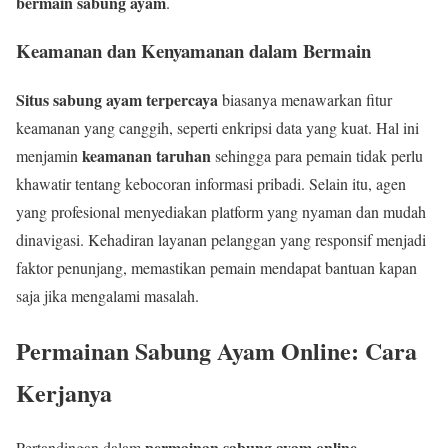
bermain sabung ayam
.
Keamanan dan Kenyamanan dalam Bermain
Situs sabung ayam terpercaya
biasanya menawarkan fitur
keamanan yang canggih, seperti enkripsi data yang kuat. Hal ini
keamanan taruhan
menjamin
sehingga para pemain tidak perlu
khawatir tentang kebocoran informasi pribadi. Selain itu, agen
yang profesional menyediakan platform yang nyaman dan mudah
dinavigasi. Kehadiran layanan pelanggan yang responsif menjadi
faktor penunjang, memastikan pemain mendapat bantuan kapan
saja jika mengalami masalah.
Permainan Sabung Ayam Online: Cara
Kerjanya
permainan sabung ayam online
Pertandingan dalam