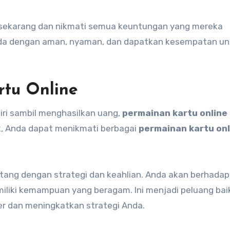
k sekarang dan nikmati semua keuntungan yang mereka
nda dengan aman, nyaman, dan dapatkan kesempatan un
tu Online
iri sambil menghasilkan uang,
permainan kartu online
ik, Anda dapat menikmati berbagai
permainan kartu onl
ntang dengan strategi dan keahlian. Anda akan berhada
miliki kemampuan yang beragam. Ini menjadi peluang bai
r dan meningkatkan strategi Anda.