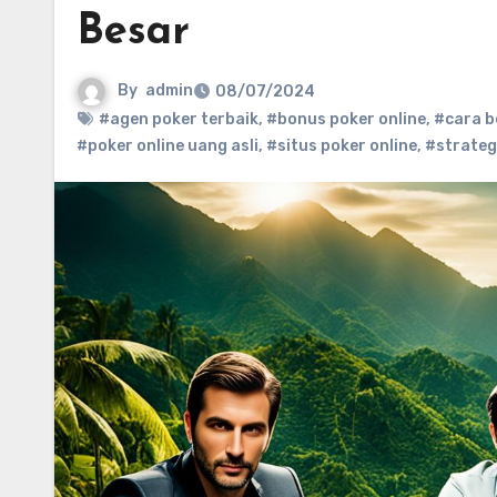
Besar
By
admin
08/07/2024
#agen poker terbaik
,
#bonus poker online
,
#cara b
#poker online uang asli
,
#situs poker online
,
#strateg