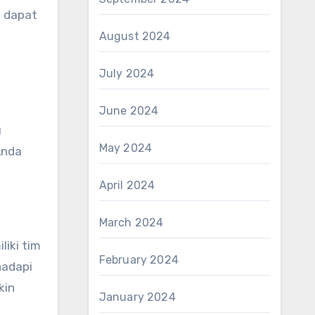
u dapat
August 2024
July 2024
June 2024
u
May 2024
Anda
April 2024
March 2024
liki tim
February 2024
hadapi
kin
January 2024