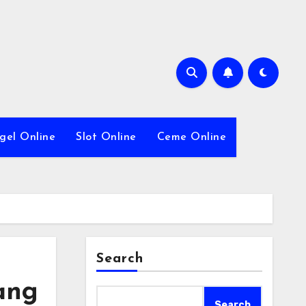
gel Online
Slot Online
Ceme Online
Search
ang
Search