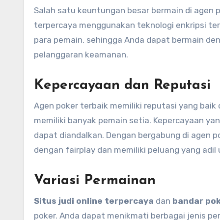
Salah satu keuntungan besar bermain di agen
terpercaya menggunakan teknologi enkripsi ter
para pemain, sehingga Anda dapat bermain de
pelanggaran keamanan.
Kepercayaan dan Reputasi
Agen poker terbaik memiliki reputasi yang baik 
memiliki banyak pemain setia. Kepercayaan yan
dapat diandalkan. Dengan bergabung di agen p
dengan fairplay dan memiliki peluang yang adi
Variasi Permainan
Situs judi online terpercaya
dan
bandar pok
poker. Anda dapat menikmati berbagai jenis pe