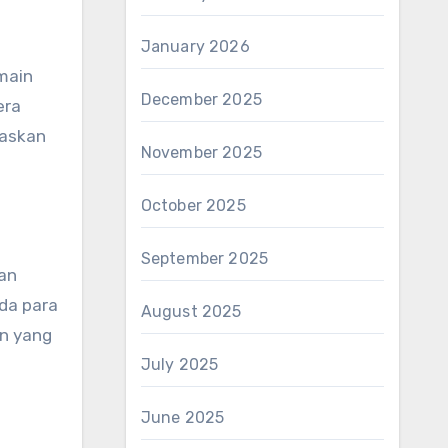
January 2026
main
December 2025
era
uaskan
November 2025
October 2025
September 2025
an
da para
August 2025
an yang
July 2025
June 2025