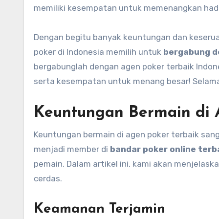
memiliki kesempatan untuk memenangkan hadi
Dengan begitu banyak keuntungan dan keserua
poker di Indonesia memilih untuk
bergabung d
bergabunglah dengan agen poker terbaik Indo
serta kesempatan untuk menang besar! Selama
Keuntungan Bermain di 
Keuntungan bermain di agen poker terbaik sang
menjadi member di
bandar poker online terb
pemain. Dalam artikel ini, kami akan menjelas
cerdas.
Keamanan Terjamin