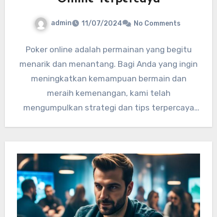
admin
11/07/2024
No Comments
Poker online adalah permainan yang begitu
menarik dan menantang. Bagi Anda yang ingin
meningkatkan kemampuan bermain dan
meraih kemenangan, kami telah
mengumpulkan strategi dan tips terpercaya
dalam poker online. Dalam…