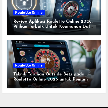
Roulette Online
Review Aplikasi Roulette Online 2026:
Pilihan Terbaik Untuk Keamanan Data
Terenkripsi
Roulette Online
Teknik Taruhan Outside Bets pada
Roulette Online 2026 untuk Pemain
dengan Modal Minim