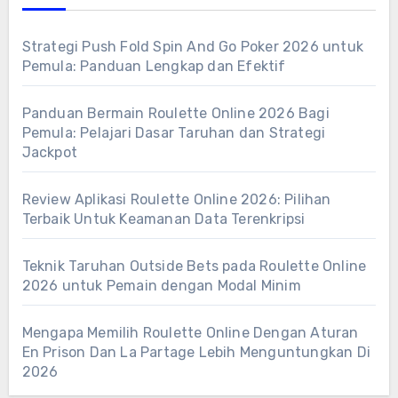
Strategi Push Fold Spin And Go Poker 2026 untuk
Pemula: Panduan Lengkap dan Efektif
Panduan Bermain Roulette Online 2026 Bagi
Pemula: Pelajari Dasar Taruhan dan Strategi
Jackpot
Review Aplikasi Roulette Online 2026: Pilihan
Terbaik Untuk Keamanan Data Terenkripsi
Teknik Taruhan Outside Bets pada Roulette Online
2026 untuk Pemain dengan Modal Minim
Mengapa Memilih Roulette Online Dengan Aturan
En Prison Dan La Partage Lebih Menguntungkan Di
2026