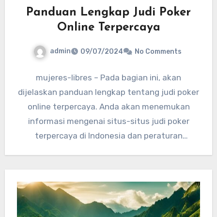
Panduan Lengkap Judi Poker
Online Terpercaya
admin
09/07/2024
No Comments
mujeres-libres – Pada bagian ini, akan
dijelaskan panduan lengkap tentang judi poker
online terpercaya. Anda akan menemukan
informasi mengenai situs-situs judi poker
terpercaya di Indonesia dan peraturan
perjudian poker online…