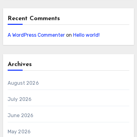
Recent Comments
A WordPress Commenter
on
Hello world!
Archives
August 2026
July 2026
June 2026
May 2026