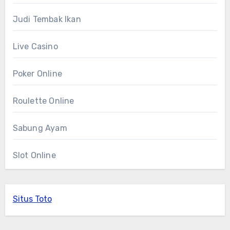
Judi Tembak Ikan
Live Casino
Poker Online
Roulette Online
Sabung Ayam
Slot Online
Situs Toto