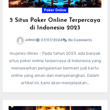
Poker Online
5 Situs Poker Online Terpercaya
di Indonesia 2023
admin
07/07/2024
No Comments
mujeres-libres – Pada tahun 2023, ada banyak
situs poker online terpercaya di Indonesia yang
menawarkan pengalaman bermain judi kartu
online yang aman dan menyenangkan. Dalam
artikel ini, kami akan menjelaskan…