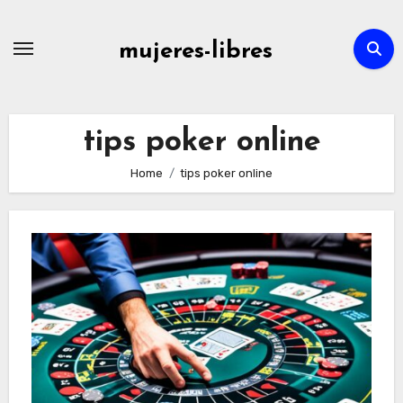
Skip
to
mujeres-libres
content
tips poker online
Home
tips poker online