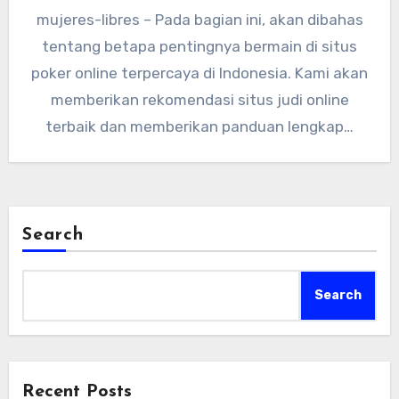
mujeres-libres – Pada bagian ini, akan dibahas
tentang betapa pentingnya bermain di situs
poker online terpercaya di Indonesia. Kami akan
memberikan rekomendasi situs judi online
terbaik dan memberikan panduan lengkap…
Search
Search
Recent Posts