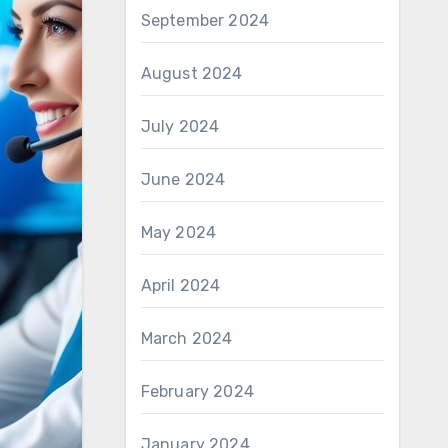
September 2024
August 2024
July 2024
June 2024
May 2024
April 2024
March 2024
February 2024
January 2024