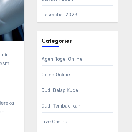
December 2023
Categories
adi
Agen Togel Online
resmi
Ceme Online
Judi Balap Kuda
Mereka
Judi Tembak Ikan
an
Live Casino