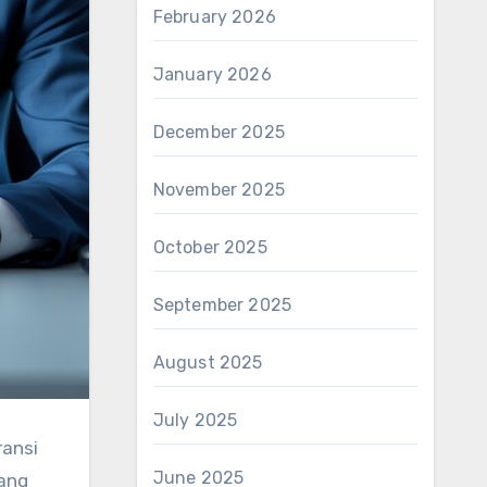
February 2026
January 2026
December 2025
November 2025
October 2025
September 2025
August 2025
July 2025
ransi
June 2025
tang