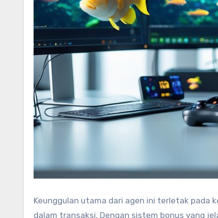
Keunggulan utama dari agen ini terletak pada
dalam transaksi. Dengan sistem bonus yang jel