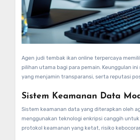
Agen judi tembak ikan online terpercaya memi
pilihan utama bagi para pemain. Keunggulan in
yang menjamin transparansi, serta reputasi pos
Sistem Keamanan Data Mo
Sistem keamanan data yang diterapkan oleh age
menggunakan teknologi enkripsi canggih untuk 
protokol keamanan yang ketat, risiko kebocora