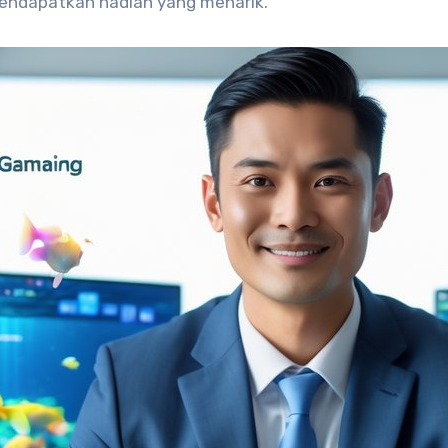
endapatkan hadiah yang menarik.