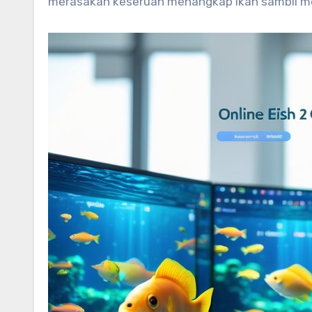
merasakan keseruan menangkap ikan sambil m