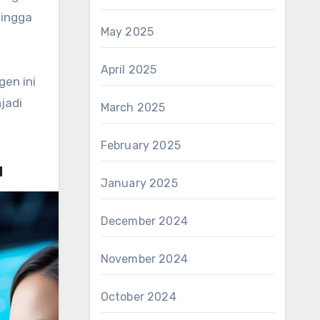
hingga
May 2025
April 2025
en ini
jadi
March 2025
February 2025
a
January 2025
December 2024
November 2024
October 2024