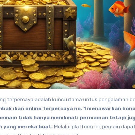
mbak ikan online terpercaya no. 1 menawarkan bon
pemain tidak hanya menikmati permainan tetapi ju
an yang mereka buat.
Melalui platform ini, pemain dapa