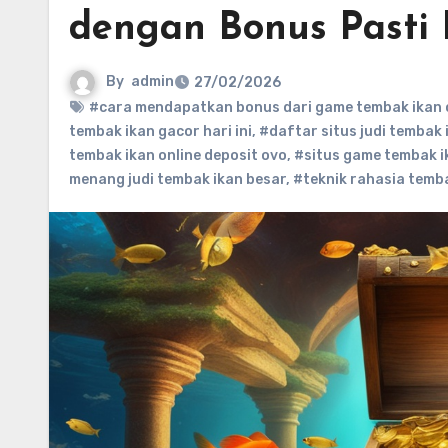
dengan Bonus Pasti 
By
admin
27/02/2026
#cara mendapatkan bonus dari game tembak ikan 
tembak ikan gacor hari ini
,
#daftar situs judi tembak
tembak ikan online deposit ovo
,
#situs game tembak 
menang judi tembak ikan besar
,
#teknik rahasia temb