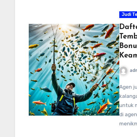
Judi T
Daft
Temb
Bonu
Keam
ad
Agen ju
kalang
untuk 
di agen
menikm