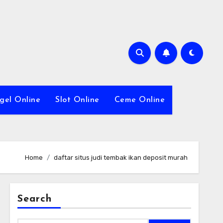
gel Online
Slot Online
Ceme Online
Home
daftar situs judi tembak ikan deposit murah
Search