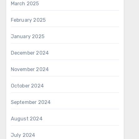
March 2025
February 2025
January 2025
December 2024
November 2024
October 2024
September 2024
August 2024
July 2024