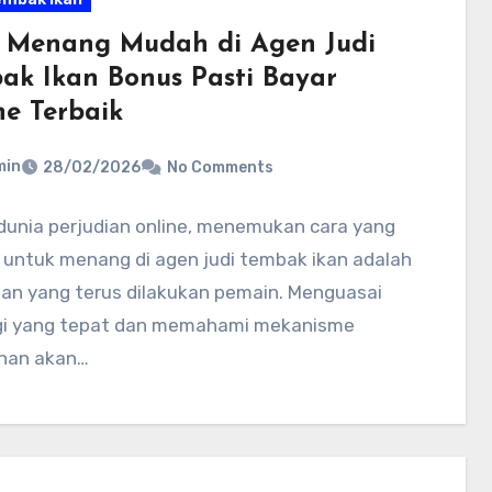
 Menang Mudah di Agen Judi
ak Ikan Bonus Pasti Bayar
ne Terbaik
min
28/02/2026
No Comments
dunia perjudian online, menemukan cara yang
 untuk menang di agen judi tembak ikan adalah
ian yang terus dilakukan pemain. Menguasai
gi yang tepat dan memahami mekanisme
nan akan…