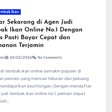
embak Ikan
ar Sekarang di Agen Judi
ak Ikan Online No.1 Dengan
s Pasti Bayar Cepat dan
anan Terjamin
min
26/02/2026
No Comments
di tembak ikan online semakin populer di
an pemain yang mencari hiburan dan peluang
mendapatkan keuntungan. Dengan mendaftar
 judi tembak ikan online no.1, pemain dapat
ati…