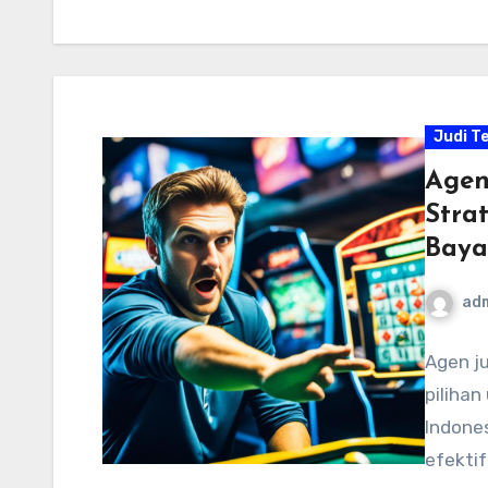
Judi T
Agen
Stra
Baya
ad
Agen ju
pilihan
Indone
efektif