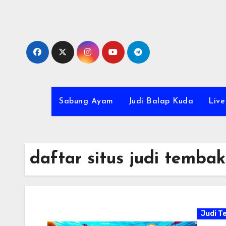
Skip
to
content
Sabung Ayam
Judi Balap Kuda
Live
daftar situs judi temba
Judi T