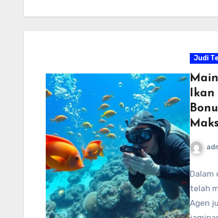
Judi T
Main
Ikan
Bonu
Maks
ad
Dalam d
telah m
Agen j
jamina