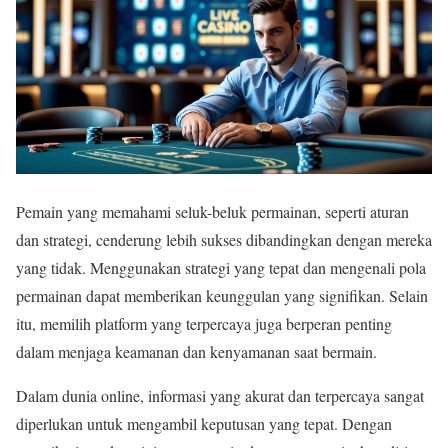
Pemain yang memahami seluk-beluk permainan, seperti aturan
dan strategi, cenderung lebih sukses dibandingkan dengan mereka
yang tidak. Menggunakan strategi yang tepat dan mengenali pola
permainan dapat memberikan keunggulan yang signifikan. Selain
itu, memilih platform yang terpercaya juga berperan penting
dalam menjaga keamanan dan kenyamanan saat bermain.
Dalam dunia online, informasi yang akurat dan terpercaya sangat
diperlukan untuk mengambil keputusan yang tepat. Dengan