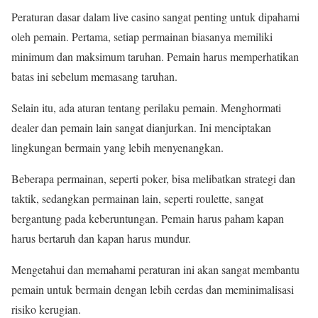
Peraturan dasar dalam live casino sangat penting untuk dipahami
oleh pemain. Pertama, setiap permainan biasanya memiliki
minimum dan maksimum taruhan. Pemain harus memperhatikan
batas ini sebelum memasang taruhan.
Selain itu, ada aturan tentang perilaku pemain. Menghormati
dealer dan pemain lain sangat dianjurkan. Ini menciptakan
lingkungan bermain yang lebih menyenangkan.
Beberapa permainan, seperti poker, bisa melibatkan strategi dan
taktik, sedangkan permainan lain, seperti roulette, sangat
bergantung pada keberuntungan. Pemain harus paham kapan
harus bertaruh dan kapan harus mundur.
Mengetahui dan memahami peraturan ini akan sangat membantu
pemain untuk bermain dengan lebih cerdas dan meminimalisasi
risiko kerugian.