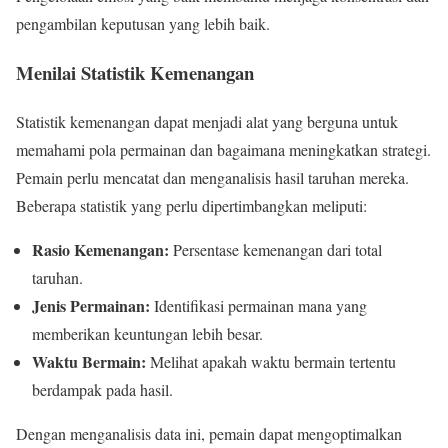
pengambilan keputusan yang lebih baik.
Menilai Statistik Kemenangan
Statistik kemenangan dapat menjadi alat yang berguna untuk
memahami pola permainan dan bagaimana meningkatkan strategi.
Pemain perlu mencatat dan menganalisis hasil taruhan mereka.
Beberapa statistik yang perlu dipertimbangkan meliputi:
Rasio Kemenangan:
Persentase kemenangan dari total
taruhan.
Jenis Permainan:
Identifikasi permainan mana yang
memberikan keuntungan lebih besar.
Waktu Bermain:
Melihat apakah waktu bermain tertentu
berdampak pada hasil.
Dengan menganalisis data ini, pemain dapat mengoptimalkan