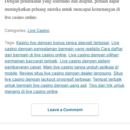
Dengan pendekatan yang sistematis dan disiplin, pemain dapat
meningkatkan peluang mereka untuk mencapai kemenangan di
live casino online.
Categories:
Live Casino
Tags:
Kasino live dengan bonus tanpa deposit terbesar
,
Live
casino dengan pengalaman bermain yang realistis Cara daftar
dan bermain di live casino online
,
Live casino dengan pilihan
permainan baccarat terbaik
,
Live casino dengan sistem
pembayaran cepat
,
Main live casino tanpa unduh aplikasi di
mobile
,
Review situs live casino dengan dealer langsung
,
Situs
live casino dengan jackpot progresif terbesar
,
Tempat terbaik
untuk bermain live casino dengan uang asli
,
Tips dan trik untuk
menang di live casino online
Leave a Comment