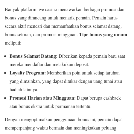
Banyak platform live casino menawarkan berbagai promosi dan
bonus yang dirancang untuk menarik pemain. Pemain harus
secara aktif mencari dan memanfaatkan bonus selamat datang,
Tipe bonus yang umum
bonus setoran, dan promosi mingguan.
meliputi:
Bonus Selamat Datang:
Diberikan kepada pemain baru saat
mereka mendaftar dan melakukan deposit.
Loyalty Program:
Memberikan poin untuk setiap taruhan
yang dimainkan, yang dapat ditukar dengan uang tunai atau
hadiah lainnya.
Promosi Harian atau Mingguan:
Dapat berupa cashback
atau bonus ekstra untuk permainan tertentu.
Dengan mengoptimalkan penggunaan bonus ini, pemain dapat
memperpanjang waktu bermain dan meningkatkan peluang