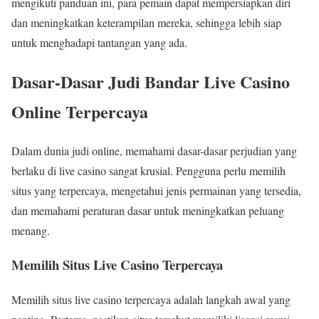
mengikuti panduan ini, para pemain dapat mempersiapkan diri
dan meningkatkan keterampilan mereka, sehingga lebih siap
untuk menghadapi tantangan yang ada.
Dasar-Dasar Judi Bandar Live Casino
Online Terpercaya
Dalam dunia judi online, memahami dasar-dasar perjudian yang
berlaku di live casino sangat krusial. Pengguna perlu memilih
situs yang terpercaya, mengetahui jenis permainan yang tersedia,
dan memahami peraturan dasar untuk meningkatkan peluang
menang.
Memilih Situs Live Casino Terpercaya
Memilih situs live casino terpercaya adalah langkah awal yang