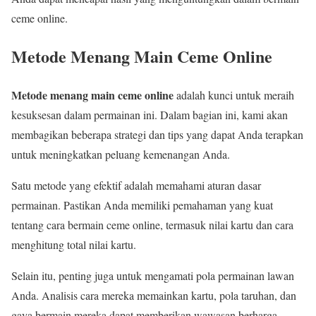
ceme online.
Metode Menang Main Ceme Online
Metode menang main ceme online
adalah kunci untuk meraih
kesuksesan dalam permainan ini. Dalam bagian ini, kami akan
membagikan beberapa strategi dan tips yang dapat Anda terapkan
untuk meningkatkan peluang kemenangan Anda.
Satu metode yang efektif adalah memahami aturan dasar
permainan. Pastikan Anda memiliki pemahaman yang kuat
tentang cara bermain ceme online, termasuk nilai kartu dan cara
menghitung total nilai kartu.
Selain itu, penting juga untuk mengamati pola permainan lawan
Anda. Analisis cara mereka memainkan kartu, pola taruhan, dan
gaya bermain mereka dapat memberikan wawasan berharga