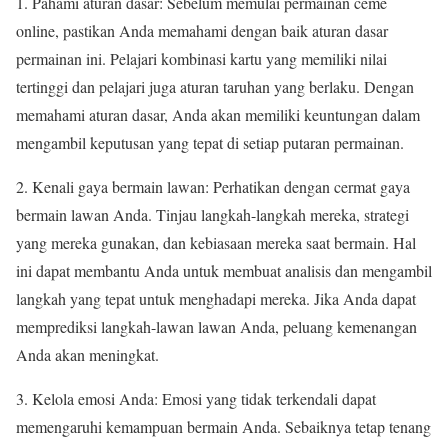
1. Pahami aturan dasar: Sebelum memulai permainan ceme
online, pastikan Anda memahami dengan baik aturan dasar
permainan ini. Pelajari kombinasi kartu yang memiliki nilai
tertinggi dan pelajari juga aturan taruhan yang berlaku. Dengan
memahami aturan dasar, Anda akan memiliki keuntungan dalam
mengambil keputusan yang tepat di setiap putaran permainan.
2. Kenali gaya bermain lawan: Perhatikan dengan cermat gaya
bermain lawan Anda. Tinjau langkah-langkah mereka, strategi
yang mereka gunakan, dan kebiasaan mereka saat bermain. Hal
ini dapat membantu Anda untuk membuat analisis dan mengambil
langkah yang tepat untuk menghadapi mereka. Jika Anda dapat
memprediksi langkah-lawan lawan Anda, peluang kemenangan
Anda akan meningkat.
3. Kelola emosi Anda: Emosi yang tidak terkendali dapat
memengaruhi kemampuan bermain Anda. Sebaiknya tetap tenang