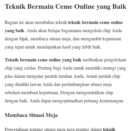
Teknik Bermain Ceme Online yang Baik
teknik bermain ceme online
Bagian ini akan membahas teknik-
yang baik
. Anda akan belajar bagaimana mengelola chip Anda
dengan bijak, membaca situasi meja, dan mengambil keputusan
yang tepat untuk mendapatkan hasil yang lebih baik.
Teknik bermain ceme online yang baik
melibatkan pengelolaan
chip yang cerdas. Penting bagi Anda untuk memiliki strategi yang
jelas dalam mengatur jumlah taruhan Anda. Amati jumlah chip
yang dimiliki lawan Anda dan pertimbangkan situasi meja
sebelum membuat keputusan. Dengan mengendalikan chip
dengan baik, Anda dapat mengoptimalkan peluang kemenangan.
Membaca Situasi Meja
teknik
Pengetahuan tentang situasi meja juga penting dalam