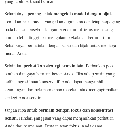
yang lebih baik saat bermain.
mengelola modal dengan bijak
Selanjutnya, penting untuk
.
Tentukan batas modal yang akan digunakan dan tetap berpegang
pada batasan tersebut. Jangan tergoda untuk terus memasang
taruhan lebih tinggi jika mengalami kekalahan berturut-turut.
Sebaliknya, bermainlah dengan sabar dan bijak untuk menjaga
modal Anda.
perhatikan strategi pemain lain
Selain itu,
. Perhatikan pola
taruhan dan gaya bermain lawan Anda. Jika ada pemain yang
terlihat agresif atau konservatif, Anda dapat mengambil
keuntungan dari pola permainan mereka untuk mengoptimalkan
strategi Anda sendiri.
bermain dengan fokus dan konsentrasi
Jangan lupa untuk
penuh
. Hindari gangguan yang dapat mengalihkan perhatian
Anda dari permainan. Dengan tetap fokus, Anda dapat