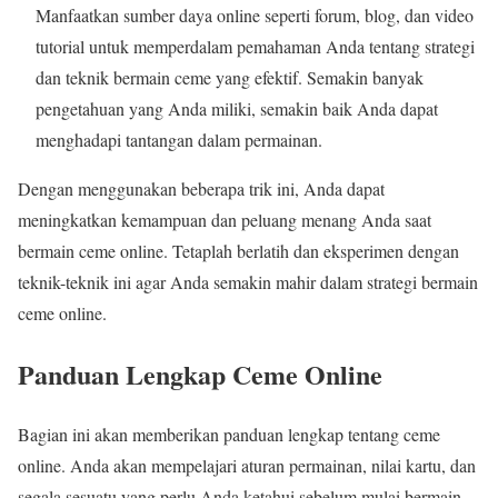
Manfaatkan sumber daya online seperti forum, blog, dan video
tutorial untuk memperdalam pemahaman Anda tentang strategi
dan teknik bermain ceme yang efektif. Semakin banyak
pengetahuan yang Anda miliki, semakin baik Anda dapat
menghadapi tantangan dalam permainan.
Dengan menggunakan beberapa trik ini, Anda dapat
meningkatkan kemampuan dan peluang menang Anda saat
bermain ceme online. Tetaplah berlatih dan eksperimen dengan
teknik-teknik ini agar Anda semakin mahir dalam strategi bermain
ceme online.
Panduan Lengkap Ceme Online
Bagian ini akan memberikan panduan lengkap tentang ceme
online. Anda akan mempelajari aturan permainan, nilai kartu, dan
segala sesuatu yang perlu Anda ketahui sebelum mulai bermain