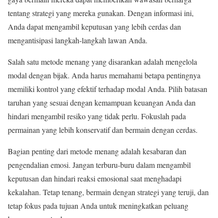
tentang strategi yang mereka gunakan. Dengan informasi ini,
Anda dapat mengambil keputusan yang lebih cerdas dan
mengantisipasi langkah-langkah lawan Anda.
Salah satu metode menang yang disarankan adalah mengelola
modal dengan bijak. Anda harus memahami betapa pentingnya
memiliki kontrol yang efektif terhadap modal Anda. Pilih batasan
taruhan yang sesuai dengan kemampuan keuangan Anda dan
hindari mengambil resiko yang tidak perlu. Fokuslah pada
permainan yang lebih konservatif dan bermain dengan cerdas.
Bagian penting dari metode menang adalah kesabaran dan
pengendalian emosi. Jangan terburu-buru dalam mengambil
keputusan dan hindari reaksi emosional saat menghadapi
kekalahan. Tetap tenang, bermain dengan strategi yang teruji, dan
tetap fokus pada tujuan Anda untuk meningkatkan peluang