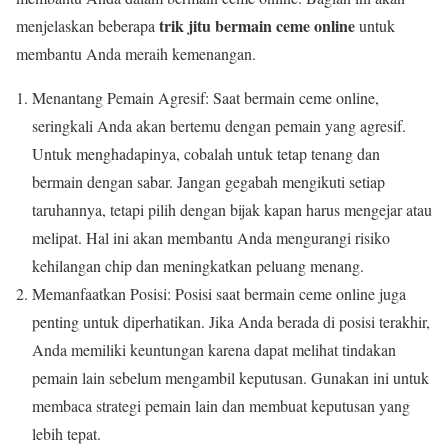
trik jitu bermain ceme online
menjelaskan beberapa
untuk
membantu Anda meraih kemenangan.
Menantang Pemain Agresif: Saat bermain ceme online,
seringkali Anda akan bertemu dengan pemain yang agresif.
Untuk menghadapinya, cobalah untuk tetap tenang dan
bermain dengan sabar. Jangan gegabah mengikuti setiap
taruhannya, tetapi pilih dengan bijak kapan harus mengejar atau
melipat. Hal ini akan membantu Anda mengurangi risiko
kehilangan chip dan meningkatkan peluang menang.
Memanfaatkan Posisi: Posisi saat bermain ceme online juga
penting untuk diperhatikan. Jika Anda berada di posisi terakhir,
Anda memiliki keuntungan karena dapat melihat tindakan
pemain lain sebelum mengambil keputusan. Gunakan ini untuk
membaca strategi pemain lain dan membuat keputusan yang
lebih tepat.