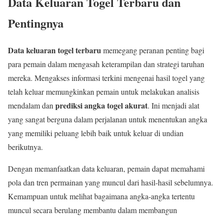
Data Keluaran Togel Terbaru dan
Pentingnya
Data keluaran togel terbaru
memegang peranan penting bagi
para pemain dalam mengasah keterampilan dan strategi taruhan
mereka. Mengakses informasi terkini mengenai hasil togel yang
telah keluar memungkinkan pemain untuk melakukan analisis
prediksi angka togel akurat
mendalam dan
. Ini menjadi alat
yang sangat berguna dalam perjalanan untuk menentukan angka
yang memiliki peluang lebih baik untuk keluar di undian
berikutnya.
Dengan memanfaatkan data keluaran, pemain dapat memahami
pola dan tren permainan yang muncul dari hasil-hasil sebelumnya.
Kemampuan untuk melihat bagaimana angka-angka tertentu
muncul secara berulang membantu dalam membangun