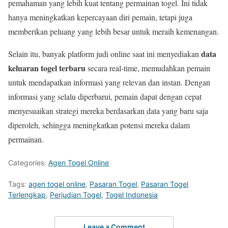
pemahaman yang lebih kuat tentang permainan togel. Ini tidak
hanya meningkatkan kepercayaan diri pemain, tetapi juga
memberikan peluang yang lebih besar untuk meraih kemenangan.
data
Selain itu, banyak platform judi online saat ini menyediakan
keluaran togel terbaru
secara real-time, memudahkan pemain
untuk mendapatkan informasi yang relevan dan instan. Dengan
informasi yang selalu diperbarui, pemain dapat dengan cepat
menyesuaikan strategi mereka berdasarkan data yang baru saja
diperoleh, sehingga meningkatkan potensi mereka dalam
permainan.
Categories:
Agen Togel Online
Tags:
agen togel online
,
Pasaran Togel
,
Pasaran Togel
Terlengkap
,
Perjudian Togel
,
Togel Indonesia
Leave a Comment