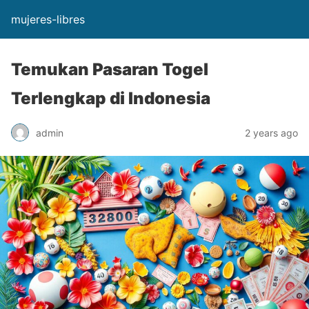
mujeres-libres
Temukan Pasaran Togel
Terlengkap di Indonesia
admin
2 years ago