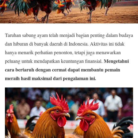
Taruhan sabung ayam telah menjadi bagian penting dalam budaya
dan hiburan di banyak daerah di Indonesia. Aktivitas ini tidak
hanya menarik perhatian penonton, tetapi juga menawarkan
Mengetahui
peluang untuk mendapatkan keuntungan finansial.
cara bertaruh dengan cermat dapat membantu pemain
meraih hasil maksimal dari pengalaman ini.