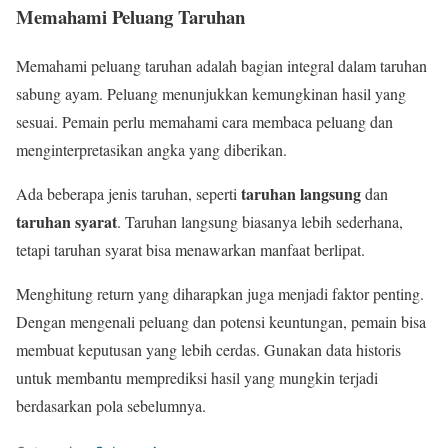
Memahami Peluang Taruhan
Memahami peluang taruhan adalah bagian integral dalam taruhan
sabung ayam. Peluang menunjukkan kemungkinan hasil yang
sesuai. Pemain perlu memahami cara membaca peluang dan
menginterpretasikan angka yang diberikan.
taruhan langsung
Ada beberapa jenis taruhan, seperti
dan
taruhan syarat
. Taruhan langsung biasanya lebih sederhana,
tetapi taruhan syarat bisa menawarkan manfaat berlipat.
Menghitung return yang diharapkan juga menjadi faktor penting.
Dengan mengenali peluang dan potensi keuntungan, pemain bisa
membuat keputusan yang lebih cerdas. Gunakan data historis
untuk membantu memprediksi hasil yang mungkin terjadi
berdasarkan pola sebelumnya.