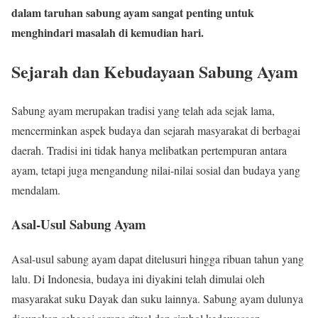
dalam taruhan sabung ayam sangat penting untuk
menghindari masalah di kemudian hari.
Sejarah dan Kebudayaan Sabung Ayam
Sabung ayam merupakan tradisi yang telah ada sejak lama,
mencerminkan aspek budaya dan sejarah masyarakat di berbagai
daerah. Tradisi ini tidak hanya melibatkan pertempuran antara
ayam, tetapi juga mengandung nilai-nilai sosial dan budaya yang
mendalam.
Asal-Usul Sabung Ayam
Asal-usul sabung ayam dapat ditelusuri hingga ribuan tahun yang
lalu. Di Indonesia, budaya ini diyakini telah dimulai oleh
masyarakat suku Dayak dan suku lainnya. Sabung ayam dulunya