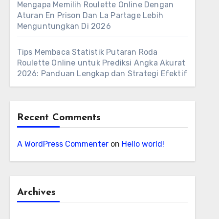
Mengapa Memilih Roulette Online Dengan
Aturan En Prison Dan La Partage Lebih
Menguntungkan Di 2026
Tips Membaca Statistik Putaran Roda
Roulette Online untuk Prediksi Angka Akurat
2026: Panduan Lengkap dan Strategi Efektif
Recent Comments
A WordPress Commenter
on
Hello world!
Archives