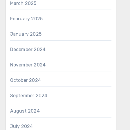
March 2025
February 2025
January 2025
December 2024
November 2024
October 2024
September 2024
August 2024
July 2024