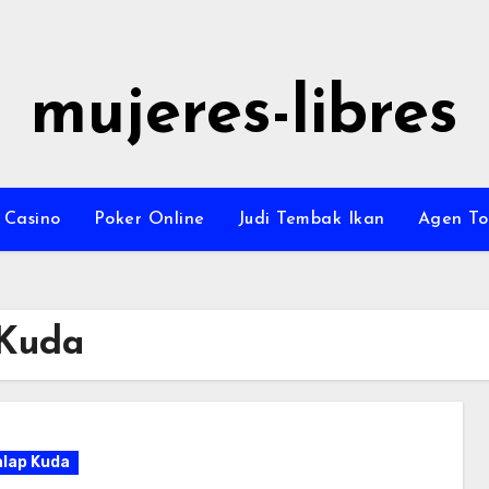
mujeres-libres
 Casino
Poker Online
Judi Tembak Ikan
Agen To
 Kuda
alap Kuda