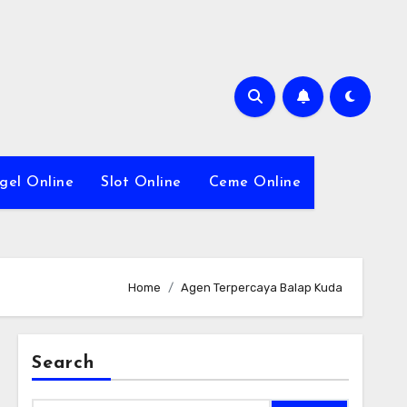
gel Online
Slot Online
Ceme Online
Home
Agen Terpercaya Balap Kuda
Search