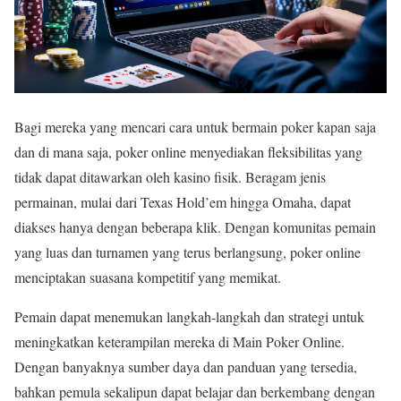
Bagi mereka yang mencari cara untuk bermain poker kapan saja
dan di mana saja, poker online menyediakan fleksibilitas yang
tidak dapat ditawarkan oleh kasino fisik. Beragam jenis
permainan, mulai dari Texas Hold’em hingga Omaha, dapat
diakses hanya dengan beberapa klik. Dengan komunitas pemain
yang luas dan turnamen yang terus berlangsung, poker online
menciptakan suasana kompetitif yang memikat.
Pemain dapat menemukan langkah-langkah dan strategi untuk
meningkatkan keterampilan mereka di Main Poker Online.
Dengan banyaknya sumber daya dan panduan yang tersedia,
bahkan pemula sekalipun dapat belajar dan berkembang dengan