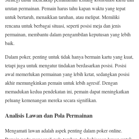
urutan permainan. Pemain harus tahu kapan waktu yang tepat
untuk bertaruh, menaikkan taruhan, atau melipat. Memiliki
rencana untuk berbagai situasi, seperti posisi meja dan jenis
permainan, membantu dalam pengambilan keputusan yang lebih
baik.
Dalam poker, penting untuk tidak hanya bermain kartu yang kuat,
tetapi juga untuk mengatur tindakan berdasarkan posisi. Posisi
awal memerlukan permainan yang lebih ketat, sedangkan posisi
akhir memungkinkan pemain untuk lebih agresif. Dengan
memadukan kedua pendekatan ini, pemain dapat meningkatkan
peluang kemenangan mereka secara signifikan.
Analisis Lawan dan Pola Permainan
Mengamati lawan adalah aspek penting dalam poker online.