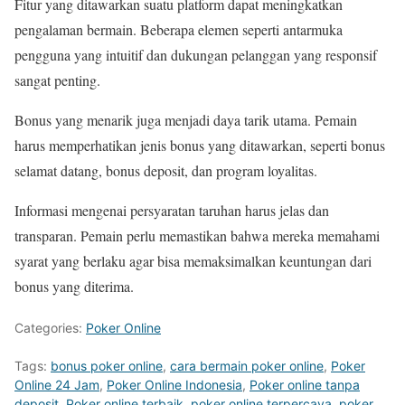
Fitur yang ditawarkan suatu platform dapat meningkatkan
pengalaman bermain. Beberapa elemen seperti antarmuka
pengguna yang intuitif dan dukungan pelanggan yang responsif
sangat penting.
Bonus yang menarik juga menjadi daya tarik utama. Pemain
harus memperhatikan jenis bonus yang ditawarkan, seperti bonus
selamat datang, bonus deposit, dan program loyalitas.
Informasi mengenai persyaratan taruhan harus jelas dan
transparan. Pemain perlu memastikan bahwa mereka memahami
syarat yang berlaku agar bisa memaksimalkan keuntungan dari
bonus yang diterima.
Categories:
Poker Online
Tags:
bonus poker online
,
cara bermain poker online
,
Poker
Online 24 Jam
,
Poker Online Indonesia
,
Poker online tanpa
deposit
,
Poker online terbaik
,
poker online terpercaya
,
poker