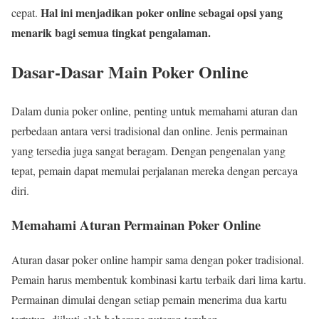
Hal ini menjadikan poker online sebagai opsi yang
cepat.
menarik bagi semua tingkat pengalaman.
Dasar-Dasar Main Poker Online
Dalam dunia poker online, penting untuk memahami aturan dan
perbedaan antara versi tradisional dan online. Jenis permainan
yang tersedia juga sangat beragam. Dengan pengenalan yang
tepat, pemain dapat memulai perjalanan mereka dengan percaya
diri.
Memahami Aturan Permainan Poker Online
Aturan dasar poker online hampir sama dengan poker tradisional.
Pemain harus membentuk kombinasi kartu terbaik dari lima kartu.
Permainan dimulai dengan setiap pemain menerima dua kartu