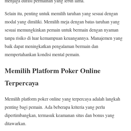
menjaga durasi permainan yang lebih lama.
Selain itu, penting untuk memilih taruhan yang sesuai dengan
modal yang dimiliki. Memilih meja dengan batas taruhan yang
sesuai memungkinkan pemain untuk bermain dengan nyaman
tanpa risiko di luar kemampuan keuangannya. Manajemen yang
baik dapat meningkatkan pengalaman bermain dan
mempertahankan kondisi mental pemain.
Memilih Platform Poker Online
Terpercaya
Memilih platform poker online yang terpercaya adalah langkah
penting bagi pemain. Ada beberapa kriteria yang perlu
dipertimbangkan, termasuk keamanan situs dan bonus yang
ditawarkan.