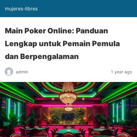
mujeres-libres
Main Poker Online: Panduan
Lengkap untuk Pemain Pemula
dan Berpengalaman
admin
1 year ago