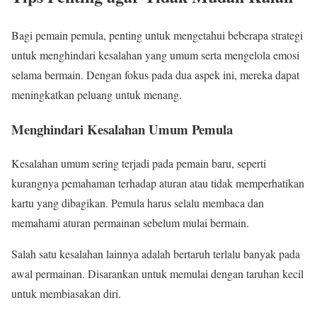
Bagi pemain pemula, penting untuk mengetahui beberapa strategi
untuk menghindari kesalahan yang umum serta mengelola emosi
selama bermain. Dengan fokus pada dua aspek ini, mereka dapat
meningkatkan peluang untuk menang.
Menghindari Kesalahan Umum Pemula
Kesalahan umum sering terjadi pada pemain baru, seperti
kurangnya pemahaman terhadap aturan atau tidak memperhatikan
kartu yang dibagikan. Pemula harus selalu membaca dan
memahami aturan permainan sebelum mulai bermain.
Salah satu kesalahan lainnya adalah bertaruh terlalu banyak pada
awal permainan. Disarankan untuk memulai dengan taruhan kecil
untuk membiasakan diri.