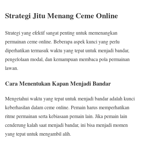
Strategi Jitu Menang Ceme Online
Strategi yang efektif sangat penting untuk memenangkan
permainan ceme online. Beberapa aspek kunci yang perlu
diperhatikan termasuk waktu yang tepat untuk menjadi bandar,
pengelolaan modal, dan kemampuan membaca pola permainan
lawan.
Cara Menentukan Kapan Menjadi Bandar
Mengetahui waktu yang tepat untuk menjadi bandar adalah kunci
keberhasilan dalam ceme online. Pemain harus memperhatikan
ritme permainan serta kebiasaan pemain lain. Jika pemain lain
cenderung kalah saat menjadi bandar, ini bisa menjadi momen
yang tepat untuk mengambil alih.