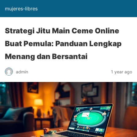
mujeres-libres
Strategi Jitu Main Ceme Online
Buat Pemula: Panduan Lengkap
Menang dan Bersantai
admin
1 year ago