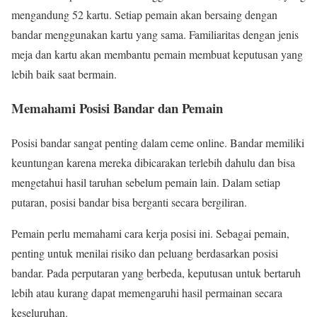
mengandung 52 kartu. Setiap pemain akan bersaing dengan
bandar menggunakan kartu yang sama. Familiaritas dengan jenis
meja dan kartu akan membantu pemain membuat keputusan yang
lebih baik saat bermain.
Memahami Posisi Bandar dan Pemain
Posisi bandar sangat penting dalam ceme online. Bandar memiliki
keuntungan karena mereka dibicarakan terlebih dahulu dan bisa
mengetahui hasil taruhan sebelum pemain lain. Dalam setiap
putaran, posisi bandar bisa berganti secara bergiliran.
Pemain perlu memahami cara kerja posisi ini. Sebagai pemain,
penting untuk menilai risiko dan peluang berdasarkan posisi
bandar. Pada perputaran yang berbeda, keputusan untuk bertaruh
lebih atau kurang dapat memengaruhi hasil permainan secara
keseluruhan.