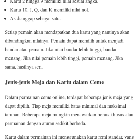
Kartu 2 hingga 9 memiliki nilai sesuai angka.
Kartu 10, J, Q, dan K memiliki nilai nol.
As dianggap sebagai satu.
Setiap pemain akan mendapatkan dua kartu yang nantinya akan
dibandingkan nilainya. Pemain dapat memilih untuk menjadi
bandar atau pemain. Jika nilai bandar lebih tinggi, bandar
menang. Jika nilai pemain lebih tinggi, pemain menang. Jika
sama, hasilnya seri.
Jenis-jenis Meja dan Kartu dalam Ceme
Dalam permainan ceme online, terdapat beberapa jenis meja yang
dapat dipilih. Tiap meja memiliki batas minimal dan maksimal
taruhan. Beberapa meja mungkin menawarkan bonus khusus atau
permainan dengan aturan sedikit berbeda.
Kartu dalam permainan ini menggunakan kartu remi standar, yang