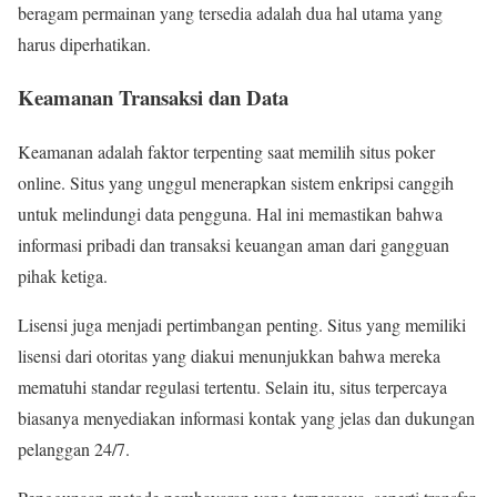
beragam permainan yang tersedia adalah dua hal utama yang
harus diperhatikan.
Keamanan Transaksi dan Data
Keamanan adalah faktor terpenting saat memilih situs poker
online. Situs yang unggul menerapkan sistem enkripsi canggih
untuk melindungi data pengguna. Hal ini memastikan bahwa
informasi pribadi dan transaksi keuangan aman dari gangguan
pihak ketiga.
Lisensi juga menjadi pertimbangan penting. Situs yang memiliki
lisensi dari otoritas yang diakui menunjukkan bahwa mereka
mematuhi standar regulasi tertentu. Selain itu, situs terpercaya
biasanya menyediakan informasi kontak yang jelas dan dukungan
pelanggan 24/7.