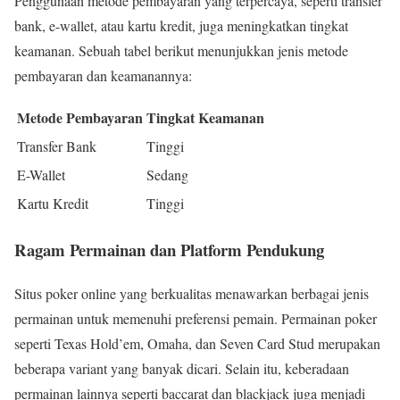
Penggunaan metode pembayaran yang terpercaya, seperti transfer
bank, e-wallet, atau kartu kredit, juga meningkatkan tingkat
keamanan. Sebuah tabel berikut menunjukkan jenis metode
pembayaran dan keamanannya:
Metode Pembayaran
Tingkat Keamanan
Transfer Bank
Tinggi
E-Wallet
Sedang
Kartu Kredit
Tinggi
Ragam Permainan dan Platform Pendukung
Situs poker online yang berkualitas menawarkan berbagai jenis
permainan untuk memenuhi preferensi pemain. Permainan poker
seperti Texas Hold’em, Omaha, dan Seven Card Stud merupakan
beberapa variant yang banyak dicari. Selain itu, keberadaan
permainan lainnya seperti baccarat dan blackjack juga menjadi