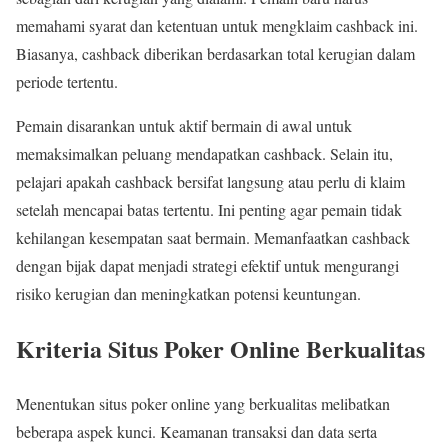
memahami syarat dan ketentuan untuk mengklaim cashback ini.
Biasanya, cashback diberikan berdasarkan total kerugian dalam
periode tertentu.
Pemain disarankan untuk aktif bermain di awal untuk
memaksimalkan peluang mendapatkan cashback. Selain itu,
pelajari apakah cashback bersifat langsung atau perlu di klaim
setelah mencapai batas tertentu. Ini penting agar pemain tidak
kehilangan kesempatan saat bermain. Memanfaatkan cashback
dengan bijak dapat menjadi strategi efektif untuk mengurangi
risiko kerugian dan meningkatkan potensi keuntungan.
Kriteria Situs Poker Online Berkualitas
Menentukan situs poker online yang berkualitas melibatkan
beberapa aspek kunci. Keamanan transaksi dan data serta