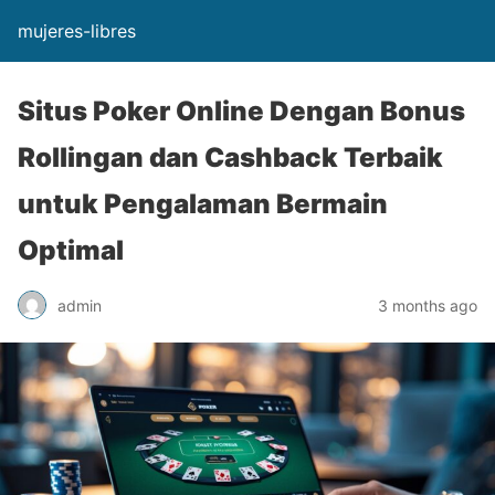
mujeres-libres
Situs Poker Online Dengan Bonus
Rollingan dan Cashback Terbaik
untuk Pengalaman Bermain
Optimal
admin
3 months ago