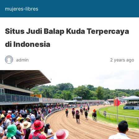
mujeres-libres
Situs Judi Balap Kuda Terpercaya
di Indonesia
admin
2 years ago