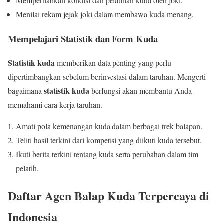
Memperhatikan kondisi dan pelatihan kuda oleh joki.
Menilai rekam jejak joki dalam membawa kuda menang.
Mempelajari Statistik dan Form Kuda
Statistik kuda
memberikan data penting yang perlu
dipertimbangkan sebelum berinvestasi dalam taruhan. Mengerti
statistik kuda
bagaimana
berfungsi akan membantu Anda
memahami cara kerja taruhan.
Amati pola kemenangan kuda dalam berbagai trek balapan.
Teliti hasil terkini dari kompetisi yang diikuti kuda tersebut.
Ikuti berita terkini tentang kuda serta perubahan dalam tim
pelatih.
Daftar Agen Balap Kuda Terpercaya di
Indonesia