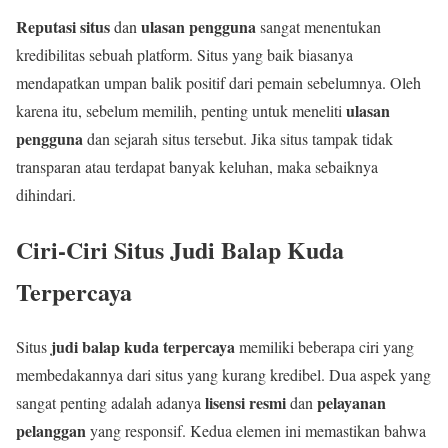
Reputasi situs
ulasan pengguna
dan
sangat menentukan
kredibilitas sebuah platform. Situs yang baik biasanya
mendapatkan umpan balik positif dari pemain sebelumnya. Oleh
ulasan
karena itu, sebelum memilih, penting untuk meneliti
pengguna
dan sejarah situs tersebut. Jika situs tampak tidak
transparan atau terdapat banyak keluhan, maka sebaiknya
dihindari.
Ciri-Ciri Situs Judi Balap Kuda
Terpercaya
judi balap kuda terpercaya
Situs
memiliki beberapa ciri yang
membedakannya dari situs yang kurang kredibel. Dua aspek yang
lisensi resmi
pelayanan
sangat penting adalah adanya
dan
pelanggan
yang responsif. Kedua elemen ini memastikan bahwa