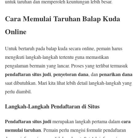
untuk taruhan dan memperoleh keuntungan lebih besar.
Cara Memulai Taruhan Balap Kuda
Online
Untuk bertaruh pada balap kuda secara online, pemain harus
mengikuti langkah-langkah tertentu guna memastikan
pengalaman bermain yang lancar. Proses yang terlibat termasuk
pendaftaran situs judi
penyetoran dana
penarikan dana
,
, dan
saat dibutuhkan. Mari kita lihat lebih detail langkah-langkah yang
perlu diambil.
Langkah-Langkah Pendaftaran di Situs
Pendaftaran situs judi
cara
merupakan langkah pertama dalam
memulai taruhan
. Pemain perlu mengisi formulir pendaftaran