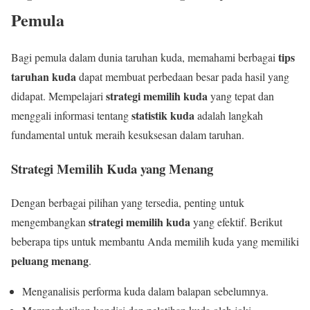
Pemula
tips
Bagi pemula dalam dunia taruhan kuda, memahami berbagai
taruhan kuda
dapat membuat perbedaan besar pada hasil yang
strategi memilih kuda
didapat. Mempelajari
yang tepat dan
statistik kuda
menggali informasi tentang
adalah langkah
fundamental untuk meraih kesuksesan dalam taruhan.
Strategi Memilih Kuda yang Menang
Dengan berbagai pilihan yang tersedia, penting untuk
strategi memilih kuda
mengembangkan
yang efektif. Berikut
beberapa tips untuk membantu Anda memilih kuda yang memiliki
peluang menang
.
Menganalisis performa kuda dalam balapan sebelumnya.