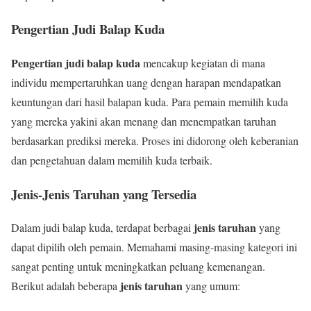
Pengertian Judi Balap Kuda
Pengertian judi balap kuda
mencakup kegiatan di mana
individu mempertaruhkan uang dengan harapan mendapatkan
keuntungan dari hasil balapan kuda. Para pemain memilih kuda
yang mereka yakini akan menang dan menempatkan taruhan
berdasarkan prediksi mereka. Proses ini didorong oleh keberanian
dan pengetahuan dalam memilih kuda terbaik.
Jenis-Jenis Taruhan yang Tersedia
jenis taruhan
Dalam judi balap kuda, terdapat berbagai
yang
dapat dipilih oleh pemain. Memahami masing-masing kategori ini
sangat penting untuk meningkatkan peluang kemenangan.
jenis taruhan
Berikut adalah beberapa
yang umum: