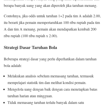
berapa banyak uang yang akan diperoleh jika taruhan menang.
Contohnya, jika odds untuk taruhan 1×2 pada tim A adalah 2.00,
itu berarti jika pemain mempertaruhkan 100 ribu rupiah pada tim
A dan tim A menang, pemain akan mendapatkan kembali 200
ribu rupiah (100 ribu rupiah x 2.00).
Strategi Dasar Taruhan Bola
Beberapa strategi dasar yang perlu diperhatikan dalam taruhan
bola adalah:
Melakukan analisis sebelum memasang taruhan, termasuk
mempelajari statistik tim dan melihat kondisi pemain.
Mengelola uang dengan baik dengan cara menetapkan batas
taruhan harian atau mingguan.
Tidak memasang taruhan terlalu banyak dalam satu