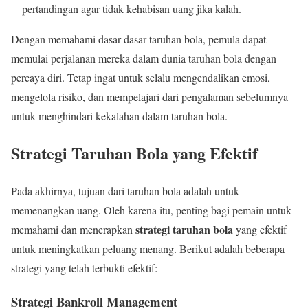
pertandingan agar tidak kehabisan uang jika kalah.
Dengan memahami dasar-dasar taruhan bola, pemula dapat
memulai perjalanan mereka dalam dunia taruhan bola dengan
percaya diri. Tetap ingat untuk selalu mengendalikan emosi,
mengelola risiko, dan mempelajari dari pengalaman sebelumnya
untuk menghindari kekalahan dalam taruhan bola.
Strategi Taruhan Bola yang Efektif
Pada akhirnya, tujuan dari taruhan bola adalah untuk
memenangkan uang. Oleh karena itu, penting bagi pemain untuk
strategi taruhan bola
memahami dan menerapkan
yang efektif
untuk meningkatkan peluang menang. Berikut adalah beberapa
strategi yang telah terbukti efektif:
Strategi Bankroll Management