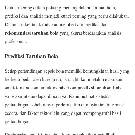
Untuk meningkatkan peluang menang dalam taruhan bola,
prediksi dan analisis menjadi kunci penting yang perlu dilakukan.
Dalam artikel ini, kami akan memberikan prediksi dan
rekomendasi taruhan bola
yang akurat berdasarkan analisis
profesional.
Prediksi Taruhan Bola
Setiap pertandingan sepak bola memiliki kemungkinan hasil yang
berbeda-beda, oleh karena itu, para ahli kami telah melakukan
prediksi taruhan bola
analisis mendalam untuk memberikan
yang akurat dan dapat dipercaya. Kami melihat statistik
pertandingan sebelumnya, performa tim di musim ini, informasi
cedera, dan faktor-faktor lain yang dapat mempengaruhi hasil
pertandingan.
prediksi
Berdasarkan analisis tersebut, kami memberikan