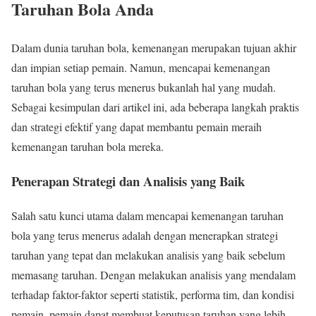
Taruhan Bola Anda
Dalam dunia taruhan bola, kemenangan merupakan tujuan akhir
dan impian setiap pemain. Namun, mencapai kemenangan
taruhan bola yang terus menerus bukanlah hal yang mudah.
Sebagai kesimpulan dari artikel ini, ada beberapa langkah praktis
dan strategi efektif yang dapat membantu pemain meraih
kemenangan taruhan bola mereka.
Penerapan Strategi dan Analisis yang Baik
Salah satu kunci utama dalam mencapai kemenangan taruhan
bola yang terus menerus adalah dengan menerapkan strategi
taruhan yang tepat dan melakukan analisis yang baik sebelum
memasang taruhan. Dengan melakukan analisis yang mendalam
terhadap faktor-faktor seperti statistik, performa tim, dan kondisi
pemain, pemain dapat membuat keputusan taruhan yang lebih