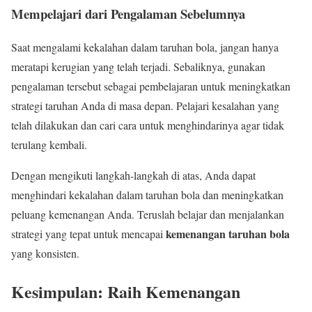
Mempelajari dari Pengalaman Sebelumnya
Saat mengalami kekalahan dalam taruhan bola, jangan hanya
meratapi kerugian yang telah terjadi. Sebaliknya, gunakan
pengalaman tersebut sebagai pembelajaran untuk meningkatkan
strategi taruhan Anda di masa depan. Pelajari kesalahan yang
telah dilakukan dan cari cara untuk menghindarinya agar tidak
terulang kembali.
Dengan mengikuti langkah-langkah di atas, Anda dapat
menghindari kekalahan dalam taruhan bola dan meningkatkan
peluang kemenangan Anda. Teruslah belajar dan menjalankan
kemenangan taruhan bola
strategi yang tepat untuk mencapai
yang konsisten.
Kesimpulan: Raih Kemenangan