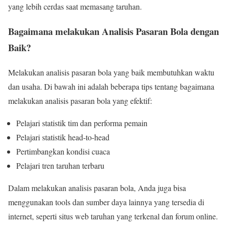
yang lebih cerdas saat memasang taruhan.
Bagaimana melakukan Analisis Pasaran Bola dengan
Baik?
Melakukan analisis pasaran bola yang baik membutuhkan waktu
dan usaha. Di bawah ini adalah beberapa tips tentang bagaimana
melakukan analisis pasaran bola yang efektif:
Pelajari statistik tim dan performa pemain
Pelajari statistik head-to-head
Pertimbangkan kondisi cuaca
Pelajari tren taruhan terbaru
Dalam melakukan analisis pasaran bola, Anda juga bisa
menggunakan tools dan sumber daya lainnya yang tersedia di
internet, seperti situs web taruhan yang terkenal dan forum online.