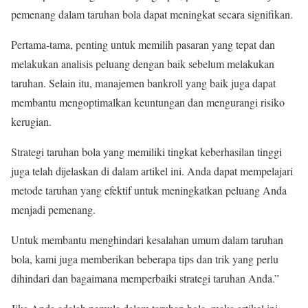
pemenang dalam taruhan bola dapat meningkat secara signifikan.
Pertama-tama, penting untuk memilih pasaran yang tepat dan
melakukan analisis peluang dengan baik sebelum melakukan
taruhan. Selain itu, manajemen bankroll yang baik juga dapat
membantu mengoptimalkan keuntungan dan mengurangi risiko
kerugian.
Strategi taruhan bola yang memiliki tingkat keberhasilan tinggi
juga telah dijelaskan di dalam artikel ini. Anda dapat mempelajari
metode taruhan yang efektif untuk meningkatkan peluang Anda
menjadi pemenang.
Untuk membantu menghindari kesalahan umum dalam taruhan
bola, kami juga memberikan beberapa tips dan trik yang perlu
dihindari dan bagaimana memperbaiki strategi taruhan Anda.”