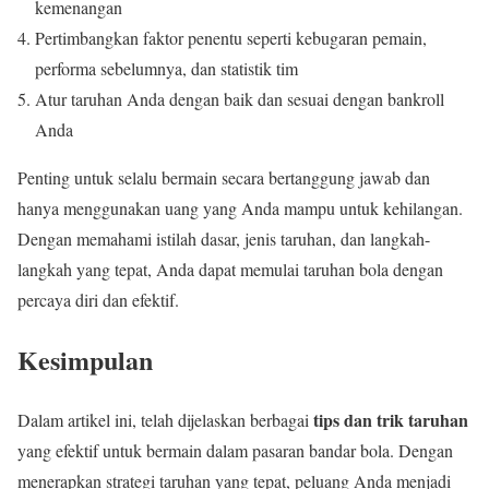
kemenangan
Pertimbangkan faktor penentu seperti kebugaran pemain,
performa sebelumnya, dan statistik tim
Atur taruhan Anda dengan baik dan sesuai dengan bankroll
Anda
Penting untuk selalu bermain secara bertanggung jawab dan
hanya menggunakan uang yang Anda mampu untuk kehilangan.
Dengan memahami istilah dasar, jenis taruhan, dan langkah-
langkah yang tepat, Anda dapat memulai taruhan bola dengan
percaya diri dan efektif.
Kesimpulan
tips dan trik taruhan
Dalam artikel ini, telah dijelaskan berbagai
yang efektif untuk bermain dalam pasaran bandar bola. Dengan
menerapkan strategi taruhan yang tepat, peluang Anda menjadi