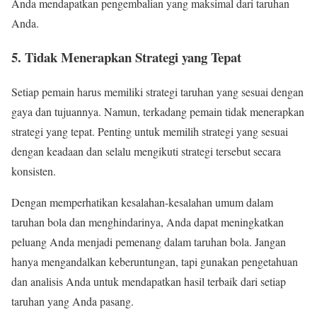
Anda mendapatkan pengembalian yang maksimal dari taruhan
Anda.
5. Tidak Menerapkan Strategi yang Tepat
Setiap pemain harus memiliki strategi taruhan yang sesuai dengan
gaya dan tujuannya. Namun, terkadang pemain tidak menerapkan
strategi yang tepat. Penting untuk memilih strategi yang sesuai
dengan keadaan dan selalu mengikuti strategi tersebut secara
konsisten.
Dengan memperhatikan kesalahan-kesalahan umum dalam
taruhan bola dan menghindarinya, Anda dapat meningkatkan
peluang Anda menjadi pemenang dalam taruhan bola. Jangan
hanya mengandalkan keberuntungan, tapi gunakan pengetahuan
dan analisis Anda untuk mendapatkan hasil terbaik dari setiap
taruhan yang Anda pasang.