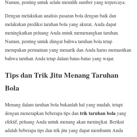
Namun, penting untuk selalu memilih sumber yang terpercaya.
Dengan melakukan analisis pasaran bola dengan baik dan
melakukan prediksi taruhan bola yang akurat, Anda dapat
meningkatkan peluang Anda untuk memenangkan taruhan.
Namun, penting untuk diingat bahwa taruhan bola tetap
merupakan permainan yang menarik dan Anda harus memastikan
bahwa taruhan Anda tetap dalam batas-batas yang wajar.
Tips dan Trik Jitu Menang Taruhan
Bola
Menang dalam taruhan bola bukanlah hal yang mudah, tetapi
trik taruhan bola
dengan menerapkan beberapa tips dan
yang
efektif, peluang Anda untuk menang akan meningkat. Berikut
adalah beberapa tips dan trik jitu yang dapat membantu Anda