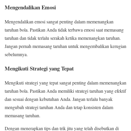
Mengendalikan Emosi
Mengendalikan emosi sangat penting dalam memenangkan
taruhan bola. Pastikan Anda tidak terbawa emosi saat memasang
taruhan dan tidak terlalu serakah ketika memenangkan taruhan.
Jangan pernah memasang taruhan untuk mengembalikan kerugian
sebelumnya.
Mengikuti Strategi yang Tepat
Mengikuti strategi yang tepat sangat penting dalam memenangkan
taruhan bola. Pastikan Anda memiliki strategi taruhan yang efektif
dan sesuai dengan kebutuhan Anda. Jangan terlalu banyak
mengubah strategi taruhan Anda dan tetap konsisten dalam
memasang taruhan.
Dengan menerapkan tips dan trik jitu yang telah disebutkan di