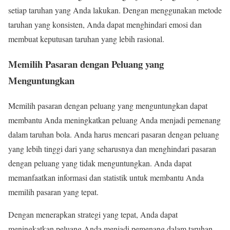
setiap taruhan yang Anda lakukan. Dengan menggunakan metode
taruhan yang konsisten, Anda dapat menghindari emosi dan
membuat keputusan taruhan yang lebih rasional.
Memilih Pasaran dengan Peluang yang
Menguntungkan
Memilih pasaran dengan peluang yang menguntungkan dapat
membantu Anda meningkatkan peluang Anda menjadi pemenang
dalam taruhan bola. Anda harus mencari pasaran dengan peluang
yang lebih tinggi dari yang seharusnya dan menghindari pasaran
dengan peluang yang tidak menguntungkan. Anda dapat
memanfaatkan informasi dan statistik untuk membantu Anda
memilih pasaran yang tepat.
Dengan menerapkan strategi yang tepat, Anda dapat
meningkatkan peluang Anda menjadi pemenang dalam taruhan