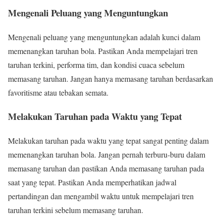
Mengenali Peluang yang Menguntungkan
Mengenali peluang yang menguntungkan adalah kunci dalam
memenangkan taruhan bola. Pastikan Anda mempelajari tren
taruhan terkini, performa tim, dan kondisi cuaca sebelum
memasang taruhan. Jangan hanya memasang taruhan berdasarkan
favoritisme atau tebakan semata.
Melakukan Taruhan pada Waktu yang Tepat
Melakukan taruhan pada waktu yang tepat sangat penting dalam
memenangkan taruhan bola. Jangan pernah terburu-buru dalam
memasang taruhan dan pastikan Anda memasang taruhan pada
saat yang tepat. Pastikan Anda memperhatikan jadwal
pertandingan dan mengambil waktu untuk mempelajari tren
taruhan terkini sebelum memasang taruhan.