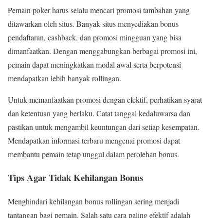
Pemain poker harus selalu mencari promosi tambahan yang
ditawarkan oleh situs. Banyak situs menyediakan bonus
pendaftaran, cashback, dan promosi mingguan yang bisa
dimanfaatkan. Dengan menggabungkan berbagai promosi ini,
pemain dapat meningkatkan modal awal serta berpotensi
mendapatkan lebih banyak rollingan.
Untuk memanfaatkan promosi dengan efektif, perhatikan syarat
dan ketentuan yang berlaku. Catat tanggal kedaluwarsa dan
pastikan untuk mengambil keuntungan dari setiap kesempatan.
Mendapatkan informasi terbaru mengenai promosi dapat
membantu pemain tetap unggul dalam perolehan bonus.
Tips Agar Tidak Kehilangan Bonus
Menghindari kehilangan bonus rollingan sering menjadi
tantangan bagi pemain. Salah satu cara paling efektif adalah