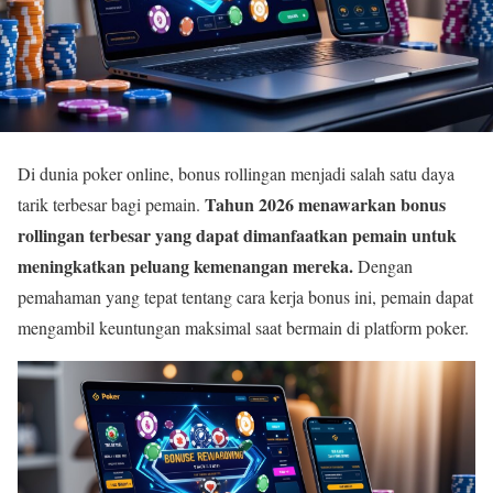
Di dunia poker online, bonus rollingan menjadi salah satu daya
Tahun 2026 menawarkan bonus
tarik terbesar bagi pemain.
rollingan terbesar yang dapat dimanfaatkan pemain untuk
meningkatkan peluang kemenangan mereka.
Dengan
pemahaman yang tepat tentang cara kerja bonus ini, pemain dapat
mengambil keuntungan maksimal saat bermain di platform poker.