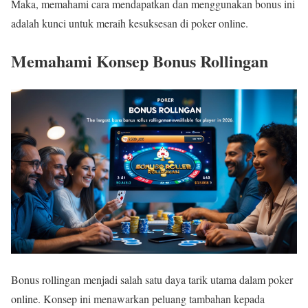
Maka, memahami cara mendapatkan dan menggunakan bonus ini
adalah kunci untuk meraih kesuksesan di poker online.
Memahami Konsep Bonus Rollingan
Bonus rollingan menjadi salah satu daya tarik utama dalam poker
online. Konsep ini menawarkan peluang tambahan kepada