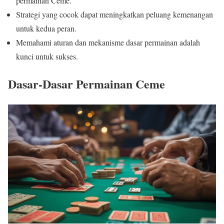
permainan Ceme.
Strategi yang cocok dapat meningkatkan peluang kemenangan
untuk kedua peran.
Memahami aturan dan mekanisme dasar permainan adalah
kunci untuk sukses.
Dasar-Dasar Permainan Ceme