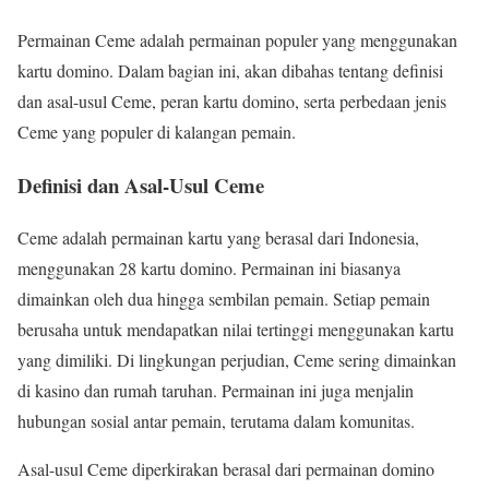
Permainan Ceme adalah permainan populer yang menggunakan
kartu domino. Dalam bagian ini, akan dibahas tentang definisi
dan asal-usul Ceme, peran kartu domino, serta perbedaan jenis
Ceme yang populer di kalangan pemain.
Definisi dan Asal-Usul Ceme
Ceme adalah permainan kartu yang berasal dari Indonesia,
menggunakan 28 kartu domino. Permainan ini biasanya
dimainkan oleh dua hingga sembilan pemain. Setiap pemain
berusaha untuk mendapatkan nilai tertinggi menggunakan kartu
yang dimiliki. Di lingkungan perjudian, Ceme sering dimainkan
di kasino dan rumah taruhan. Permainan ini juga menjalin
hubungan sosial antar pemain, terutama dalam komunitas.
Asal-usul Ceme diperkirakan berasal dari permainan domino