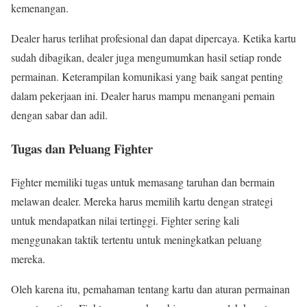
kemenangan.
Dealer harus terlihat profesional dan dapat dipercaya. Ketika kartu
sudah dibagikan, dealer juga mengumumkan hasil setiap ronde
permainan. Keterampilan komunikasi yang baik sangat penting
dalam pekerjaan ini. Dealer harus mampu menangani pemain
dengan sabar dan adil.
Tugas dan Peluang Fighter
Fighter memiliki tugas untuk memasang taruhan dan bermain
melawan dealer. Mereka harus memilih kartu dengan strategi
untuk mendapatkan nilai tertinggi. Fighter sering kali
menggunakan taktik tertentu untuk meningkatkan peluang
mereka.
Oleh karena itu, pemahaman tentang kartu dan aturan permainan