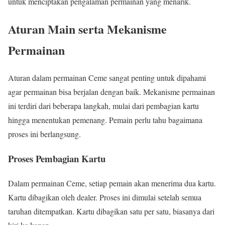
untuk menciptakan pengalaman permainan yang menarik.
Aturan Main serta Mekanisme
Permainan
Aturan dalam permainan Ceme sangat penting untuk dipahami
agar permainan bisa berjalan dengan baik. Mekanisme permainan
ini terdiri dari beberapa langkah, mulai dari pembagian kartu
hingga menentukan pemenang. Pemain perlu tahu bagaimana
proses ini berlangsung.
Proses Pembagian Kartu
Dalam permainan Ceme, setiap pemain akan menerima dua kartu.
Kartu dibagikan oleh dealer. Proses ini dimulai setelah semua
taruhan ditempatkan. Kartu dibagikan satu per satu, biasanya dari