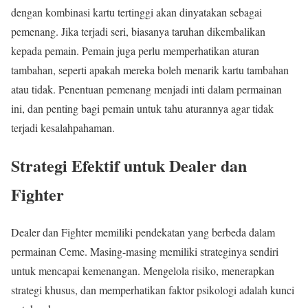
dengan kombinasi kartu tertinggi akan dinyatakan sebagai
pemenang. Jika terjadi seri, biasanya taruhan dikembalikan
kepada pemain. Pemain juga perlu memperhatikan aturan
tambahan, seperti apakah mereka boleh menarik kartu tambahan
atau tidak. Penentuan pemenang menjadi inti dalam permainan
ini, dan penting bagi pemain untuk tahu aturannya agar tidak
terjadi kesalahpahaman.
Strategi Efektif untuk Dealer dan
Fighter
Dealer dan Fighter memiliki pendekatan yang berbeda dalam
permainan Ceme. Masing-masing memiliki strateginya sendiri
untuk mencapai kemenangan. Mengelola risiko, menerapkan
strategi khusus, dan memperhatikan faktor psikologi adalah kunci