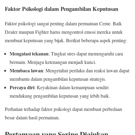
Faktor Psikologi dalam Pengambilan Keputusan
Faktor psikologi sangat penting dalam permainan Ceme. Baik
Dealer maupun Fighter harus mengontrol emosi mereka untuk
membuat keputusan yang bijak. Berikut beberapa aspek penting:
Mengatasi tekanan
: Tingkat stres dapat memengaruhi cara
bermain. Menjaga ketenangan menjadi kunci.
Membaca lawan
: Mengetahui perilaku dan reaksi lawan dapat
membantu dalam pengambilan keputusan strategis.
Percaya diri
: Keyakinan dalam kemampuan sendiri
mendukung pengambilan keputusan yang lebih baik.
Perhatian terhadap faktor psikologi dapat membuat perbedaan
besar dalam hasil permainan.
Pertanyaan yang Sering Diajukan