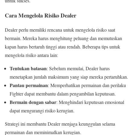
untuk sukses.
Cara Mengelola Risiko Dealer
Dealer perlu memiliki rencana untuk mengelola risiko saat
bermain. Mereka harus menghitung peluang dan memutuskan
kapan harus bertaruh tinggi atau rendah. Beberapa tips untuk
mengelola risiko antara lain:
Tentukan batasan
: Sebelum memulai, Dealer harus
menetapkan jumlah maksimum yang siap mereka pertaruhkan.
Pantau permainan
: Memperhatikan permainan dan perilaku
Fighter dapat membantu dalam pengambilan keputusan.
Bermain dengan sabar
: Menghindari keputusan emosional
dapat mengurangi risiko kerugian.
Strategi ini membantu Dealer menjaga keunggulan selama
permainan dan meminimalkan kerugian.