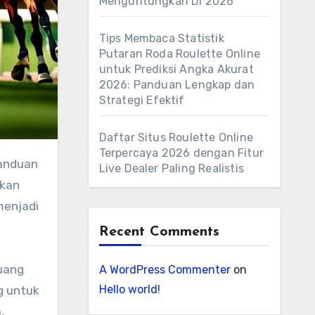
Menguntungkan Di 2026
Tips Membaca Statistik
Putaran Roda Roulette Online
untuk Prediksi Angka Akurat
2026: Panduan Lengkap dan
Strategi Efektif
Daftar Situs Roulette Online
Terpercaya 2026 dengan Fitur
panduan
Live Dealer Paling Realistis
ikan
menjadi
Recent Comments
uang
A WordPress Commenter
on
Hello world!
g untuk
,