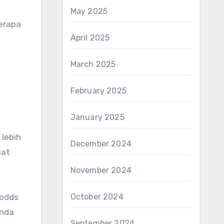
May 2025
erapa
April 2025
March 2025
February 2025
January 2025
lebih
December 2024
uat
November 2024
 odds
October 2024
Anda
September 2024