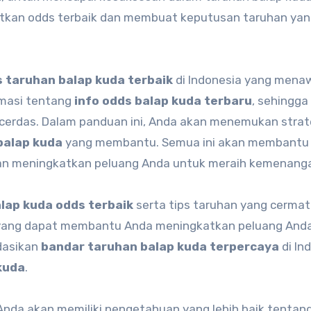
kan odds terbaik dan membuat keputusan taruhan yan
s taruhan balap kuda terbaik
di Indonesia yang mena
rmasi tentang
info odds balap kuda terbaru
, sehingga
cerdas. Dalam panduan ini, Anda akan menemukan strat
 balap kuda
yang membantu. Semua ini akan membantu
an meningkatkan peluang Anda untuk meraih kemenang
alap kuda odds terbaik
serta tips taruhan yang cermat
ang dapat membantu Anda meningkatkan peluang And
dasikan
bandar taruhan balap kuda terpercaya
di In
kuda
.
Anda akan memiliki pengetahuan yang lebih baik tentang