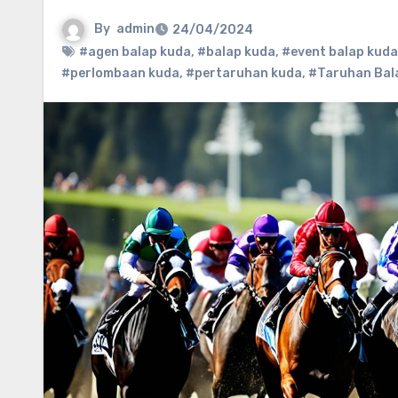
By
admin
24/04/2024
#agen balap kuda
,
#balap kuda
,
#event balap kuda
#perlombaan kuda
,
#pertaruhan kuda
,
#Taruhan Bal