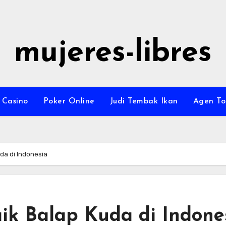
mujeres-libres
 Casino
Poker Online
Judi Tembak Ikan
Agen To
da di Indonesia
k Balap Kuda di Indone