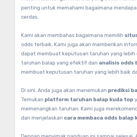
penting untuk memahami bagaimana mendapat
cerdas.
Kami akan membahas bagaimana memilih
situ
odds terbaik. Kami juga akan memberikan info
dapat membuat keputusan taruhan yang lebih 
taruhan balap yang efektif dan
analisis odds
membuat keputusan taruhan yang lebih baik d
Di sini, Anda juga akan menemukan
prediksi b
Temukan
platform taruhan balap kuda top
y
memenangkan taruhan. Kami juga merekomen
dan menjelaskan
cara membaca odds balap 
Dengan menyimak panduan ini sampai selesai, 