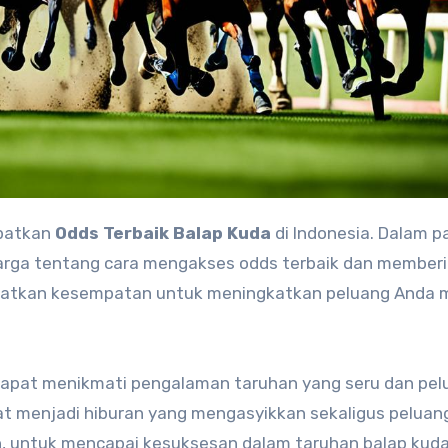
apatkan
Odds Terbaik Balap Kuda
di Indonesia. Dalam 
harga tentang cara mengakses odds terbaik dan member
watkan kesempatan untuk meningkatkan peluang Anda 
 dapat menikmati pengalaman taruhan yang seru dan pel
t menjadi hiburan yang mengasyikkan sekaligus peluan
n, untuk mencapai kesuksesan dalam taruhan balap kuda