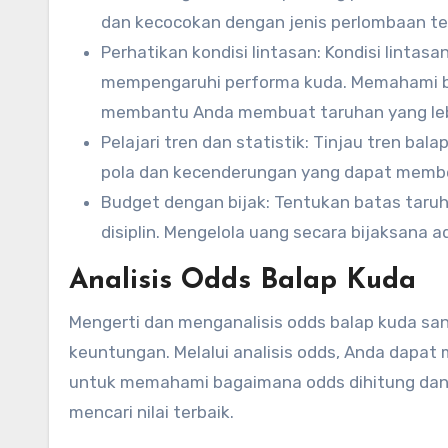
dan kecocokan dengan jenis perlombaan te
Perhatikan kondisi lintasan: Kondisi lintasa
mempengaruhi performa kuda. Memahami ba
membantu Anda membuat taruhan yang leb
Pelajari tren dan statistik: Tinjau tren bal
pola dan kecenderungan yang dapat membe
Budget dengan bijak: Tentukan batas taru
disiplin. Mengelola uang secara bijaksana 
Analisis Odds Balap Kuda
Mengerti dan menganalisis odds balap kuda s
keuntungan. Melalui analisis odds, Anda dapat
untuk memahami bagaimana odds dihitung dan
mencari nilai terbaik.