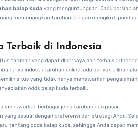
uhan balap kuda
yang menguntungkan. Jadi, bersiapla
eluang memenangkan taruhan dengan mengikuti pandua
 Terbaik di Indonesia
tus taruhan yang dapat dipercaya dan terbaik di Indone
bangnya industri taruhan online, ada banyak pilihan pl
memilih situs yang tidak hanya menawarkan pengalaman
nyediakan odds balap kuda terbaik.
ia menawarkan berbagai jenis taruhan dan pasar,
yang sesuai dengan preferensi dan strategi Anda. Selai
erbaru tentang odds balap kuda, sehingga Anda dapat me