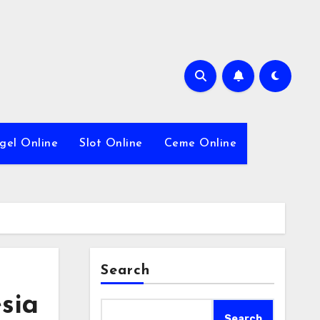
gel Online
Slot Online
Ceme Online
Search
sia
Search