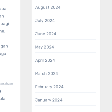
August 2024
rapa
an
July 2024
bagi
ne.
June 2024
ngan
May 2024
uga
April 2024
March 2024
taruhan
February 2024
a
ulai
January 2024