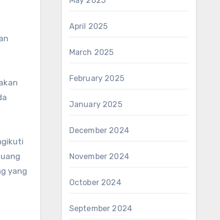
May 2025
April 2025
han
March 2025
February 2025
 akan
da
January 2025
December 2024
gikuti
 uang
November 2024
ng yang
October 2024
September 2024