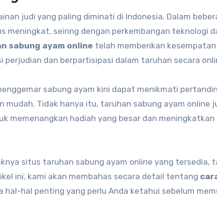
nan judi yang paling diminati di Indonesia. Dalam bebe
rus meningkat, seiring dengan perkembangan teknologi d
n sabung ayam online
telah memberikan kesempatan 
perjudian dan berpartisipasi dalam taruhan secara onli
 penggemar sabung ayam kini dapat menikmati pertandi
 mudah. Tidak hanya itu, taruhan sabung ayam online j
tuk memenangkan hadiah yang besar dan meningkatkan
nya situs taruhan sabung ayam online yang tersedia, 
tikel ini, kami akan membahas secara detail tentang
car
rta hal-hal penting yang perlu Anda ketahui sebelum mem