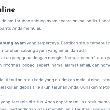
line
 dalam taruhan sabung ayam secara online, berikut ada
bantu Anda memulai:
 sabung ayam
yang terpercaya. Pastikan situs tersebut 
an taruhan sabung ayam yang aman dan adil.
 akun pengguna dengan mengisi formulir pendaftaran 
 informasi pribadi seperti nama, alamat email, dan nom
lalui tautan atau kode yang dikirimkan melalui email ata
u melakukan deposit ke akun taruhan Anda. Gunakan met
.
an yang tersedia di situs. Anda dapat memilih untuk mem
asil pertandingan, atau memilih jenis taruhan lainnya y