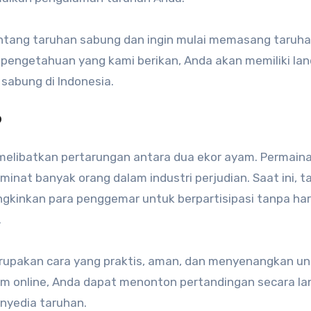
 tentang taruhan sabung dan ingin mulai memasang taruh
 pengetahuan yang kami berikan, Anda akan memiliki la
sabung di Indonesia.
?
melibatkan pertarungan antara dua ekor ayam. Permaina
minat banyak orang dalam industri perjudian. Saat ini, t
ngkinkan para penggemar untuk berpartisipasi tanpa ha
.
upakan cara yang praktis, aman, dan menyenangkan un
 online, Anda dapat menonton pertandingan secara l
enyedia taruhan.