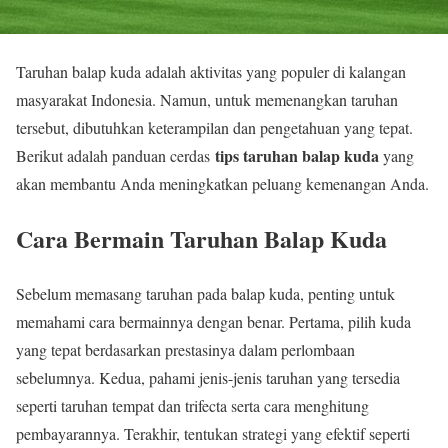
Taruhan balap kuda adalah aktivitas yang populer di kalangan
masyarakat Indonesia. Namun, untuk memenangkan taruhan
tersebut, dibutuhkan keterampilan dan pengetahuan yang tepat.
tips taruhan balap kuda
Berikut adalah panduan cerdas
yang
akan membantu Anda meningkatkan peluang kemenangan Anda.
Cara Bermain Taruhan Balap Kuda
Sebelum memasang taruhan pada balap kuda, penting untuk
memahami cara bermainnya dengan benar. Pertama, pilih kuda
yang tepat berdasarkan prestasinya dalam perlombaan
sebelumnya. Kedua, pahami jenis-jenis taruhan yang tersedia
seperti taruhan tempat dan trifecta serta cara menghitung
pembayarannya. Terakhir, tentukan strategi yang efektif seperti