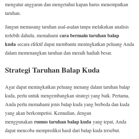
mengatur anggaran dan mengetahui kapan harus menempatkan
taruhan.
Jangan memasang taruhan asal-asalan tanpa melakukan analisis
cara bermain taruhan balap
terlebih dahulu, memahami
kuda
secara efektif dapat membantu meningkatkan peluang Anda
dalam memenangkan taruhan dan meraih hadiah besar.
Strategi Taruhan Balap Kuda
Agar dapat meningkatkan peluang menang dalam taruhan balap
kuda, perlu untuk mengembangkan strategi yang baik. Pertama,
Anda perlu memahami jenis balap kuda yang berbeda dan kuda
yang akan berkompetisi. Kemudian, dengan
rumus taruhan balap kuda
menggunakan
yang tepat, Anda
dapat mencoba memprediksi hasil dari balap kuda tersebut.