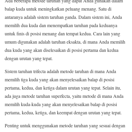
Ada beberapa metode taruhan yang dapat Anda gunakan dalam
balap kuda untuk meningkatkan peluang menang. Satu di
antaranya adalah sistem taruhan ganda. Dalam sistem ini, Anda
memilih dua kuda dan menempatkan taruhan pada keduanya
untuk finis di posisi menang dan tempat kedua. Cara lain yang
umum digunakan adalah taruhan eksakta, di mana Anda memilih
dua kuda yang akan diselesaikan di posisi pertama dan kedua
dengan urutan yang tepat.
Sistem taruhan trifecta adalah metode taruhan di mana Anda
memilih tiga kuda yang akan menyelesaikan balap di posisi
pertama, kedua, dan ketiga dalam urutan yang tepat. Selain itu,
ada juga metode taruhan superfecta, yaitu metode di mana Anda
memilih kuda-kuda yang akan menyelesaikan balap di posisi
pertama, kedua, ketiga, dan keempat dengan urutan yang tepat.
Penting untuk menggunakan metode taruhan yang sesuai dengan