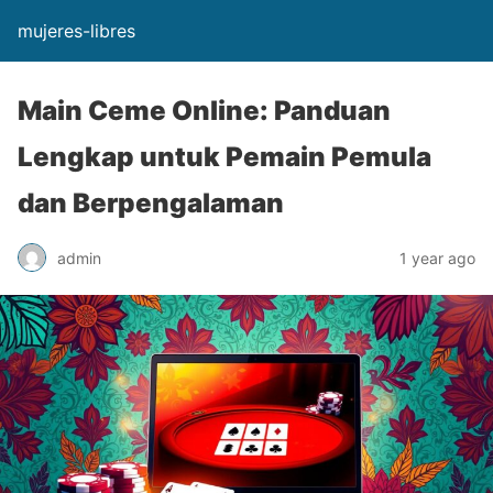
mujeres-libres
Main Ceme Online: Panduan
Lengkap untuk Pemain Pemula
dan Berpengalaman
admin
1 year ago