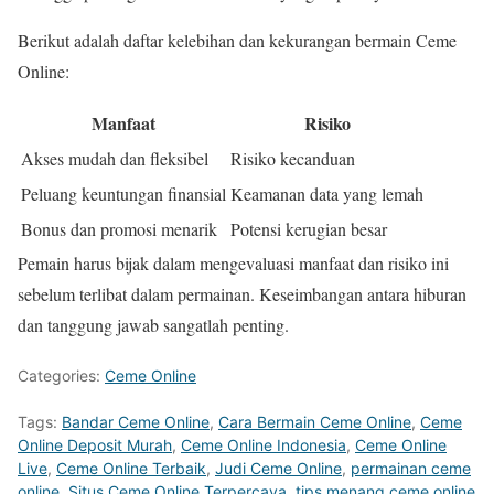
Berikut adalah daftar kelebihan dan kekurangan bermain Ceme
Online:
Manfaat
Risiko
Akses mudah dan fleksibel
Risiko kecanduan
Peluang keuntungan finansial
Keamanan data yang lemah
Bonus dan promosi menarik
Potensi kerugian besar
Pemain harus bijak dalam mengevaluasi manfaat dan risiko ini
sebelum terlibat dalam permainan. Keseimbangan antara hiburan
dan tanggung jawab sangatlah penting.
Categories:
Ceme Online
Tags:
Bandar Ceme Online
,
Cara Bermain Ceme Online
,
Ceme
Online Deposit Murah
,
Ceme Online Indonesia
,
Ceme Online
Live
,
Ceme Online Terbaik
,
Judi Ceme Online
,
permainan ceme
online
,
Situs Ceme Online Terpercaya
,
tips menang ceme online