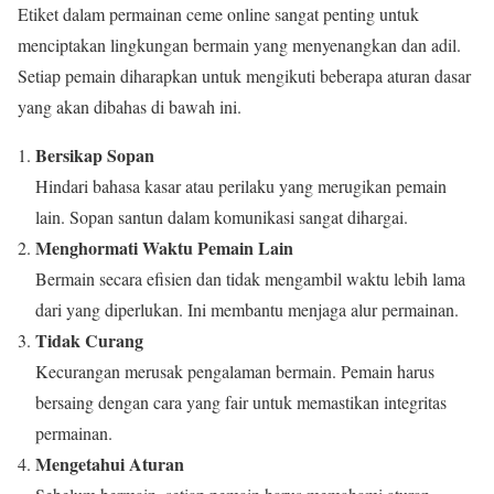
Etiket dalam permainan ceme online sangat penting untuk
menciptakan lingkungan bermain yang menyenangkan dan adil.
Setiap pemain diharapkan untuk mengikuti beberapa aturan dasar
yang akan dibahas di bawah ini.
Bersikap Sopan
Hindari bahasa kasar atau perilaku yang merugikan pemain
lain. Sopan santun dalam komunikasi sangat dihargai.
Menghormati Waktu Pemain Lain
Bermain secara efisien dan tidak mengambil waktu lebih lama
dari yang diperlukan. Ini membantu menjaga alur permainan.
Tidak Curang
Kecurangan merusak pengalaman bermain. Pemain harus
bersaing dengan cara yang fair untuk memastikan integritas
permainan.
Mengetahui Aturan