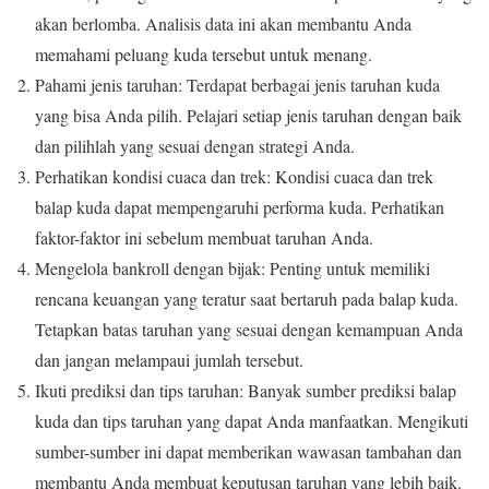
akan berlomba. Analisis data ini akan membantu Anda
memahami peluang kuda tersebut untuk menang.
Pahami jenis taruhan: Terdapat berbagai jenis taruhan kuda
yang bisa Anda pilih. Pelajari setiap jenis taruhan dengan baik
dan pilihlah yang sesuai dengan strategi Anda.
Perhatikan kondisi cuaca dan trek: Kondisi cuaca dan trek
balap kuda dapat mempengaruhi performa kuda. Perhatikan
faktor-faktor ini sebelum membuat taruhan Anda.
Mengelola bankroll dengan bijak: Penting untuk memiliki
rencana keuangan yang teratur saat bertaruh pada balap kuda.
Tetapkan batas taruhan yang sesuai dengan kemampuan Anda
dan jangan melampaui jumlah tersebut.
Ikuti prediksi dan tips taruhan: Banyak sumber prediksi balap
kuda dan tips taruhan yang dapat Anda manfaatkan. Mengikuti
sumber-sumber ini dapat memberikan wawasan tambahan dan
membantu Anda membuat keputusan taruhan yang lebih baik.