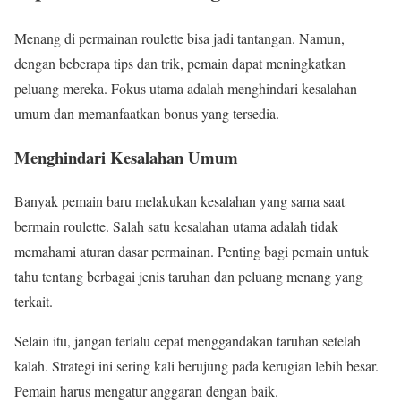
Menang di permainan roulette bisa jadi tantangan. Namun,
dengan beberapa tips dan trik, pemain dapat meningkatkan
peluang mereka. Fokus utama adalah menghindari kesalahan
umum dan memanfaatkan bonus yang tersedia.
Menghindari Kesalahan Umum
Banyak pemain baru melakukan kesalahan yang sama saat
bermain roulette. Salah satu kesalahan utama adalah tidak
memahami aturan dasar permainan. Penting bagi pemain untuk
tahu tentang berbagai jenis taruhan dan peluang menang yang
terkait.
Selain itu, jangan terlalu cepat menggandakan taruhan setelah
kalah. Strategi ini sering kali berujung pada kerugian lebih besar.
Pemain harus mengatur anggaran dengan baik.