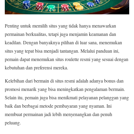
Penting untuk memilih situs yang tidak hanya menawarkan
permainan berkualitas, tetapi juga menjamin keamanan dan
keadilan. Dengan banyaknya pilihan di luar sana, menemukan
situs yang tepat bisa menjadi tantangan. Melalui panduan ini,
pemain dapat menemukan situs roulette resmi yang sesuai dengan
kebutuhan dan preferensi mereka.
Kelebihan dari bermain di situs resmi adalah adanya bonus dan
promosi menarik yang bisa meningkatkan pengalaman bermain.
Selain itu, pemain juga bisa menikmati pelayanan pelanggan yang
baik dan berbagai metode pembayaran yang nyaman. Ini
membuat permainan jadi lebih menyenangkan dan penuh
peluang.