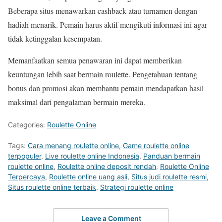
Beberapa situs menawarkan cashback atau turnamen dengan
hadiah menarik. Pemain harus aktif mengikuti informasi ini agar
tidak ketinggalan kesempatan.
Memanfaatkan semua penawaran ini dapat memberikan
keuntungan lebih saat bermain roulette. Pengetahuan tentang
bonus dan promosi akan membantu pemain mendapatkan hasil
maksimal dari pengalaman bermain mereka.
Categories:
Roulette Online
Tags:
Cara menang roulette online
,
Game roulette online
terpopuler
,
Live roulette online Indonesia
,
Panduan bermain
roulette online
,
Roulette online deposit rendah
,
Roulette Online
Terpercaya
,
Roulette online uang asli
,
Situs judi roulette resmi
,
Situs roulette online terbaik
,
Strategi roulette online
Leave a Comment