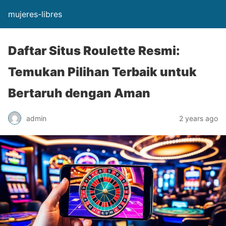
mujeres-libres
Daftar Situs Roulette Resmi:
Temukan Pilihan Terbaik untuk
Bertaruh dengan Aman
admin
2 years ago