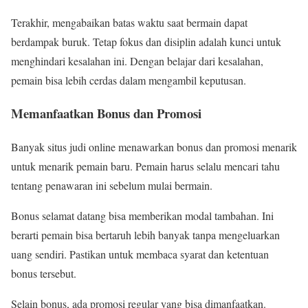
Terakhir, mengabaikan batas waktu saat bermain dapat
berdampak buruk. Tetap fokus dan disiplin adalah kunci untuk
menghindari kesalahan ini. Dengan belajar dari kesalahan,
pemain bisa lebih cerdas dalam mengambil keputusan.
Memanfaatkan Bonus dan Promosi
Banyak situs judi online menawarkan bonus dan promosi menarik
untuk menarik pemain baru. Pemain harus selalu mencari tahu
tentang penawaran ini sebelum mulai bermain.
Bonus selamat datang bisa memberikan modal tambahan. Ini
berarti pemain bisa bertaruh lebih banyak tanpa mengeluarkan
uang sendiri. Pastikan untuk membaca syarat dan ketentuan
bonus tersebut.
Selain bonus, ada promosi regular yang bisa dimanfaatkan.