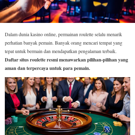
Dalam dunia kasino online, permainan roulette selalu menarik
perhatian banyak pemain. Banyak orang mencari tempat yang
tepat untuk bermain dan mendapatkan pengalaman terbaik.
Daftar situs roulette resmi menawarkan pilihan-pilihan yang
aman dan terpercaya untuk para pemain.