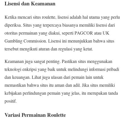
Lisensi dan Keamanan
Ketika mencari situs roulette, lisensi adalah hal utama yang perlu
diperiksa. Situs yang terpercaya biasanya memiliki lisensi dari
otoritas permainan yang diakui, seperti PAGCOR atau UK
Gambling Commission. Lisensi ini menunjukkan bahwa situs
tersebut mengikuti aturan dan regulasi yang ketat.
Keamanan juga sangat penting. Pastikan situs menggunakan
teknologi enkripsi yang baik untuk melindungi informasi pribadi
dan keuangan. Lihat juga ulasan dari pemain lain untuk
memastikan bahwa situs itu aman dan adil. Jika situs memiliki
kebijakan perlindungan pemain yang jelas, itu merupakan tanda
positif.
Variasi Permainan Roulette