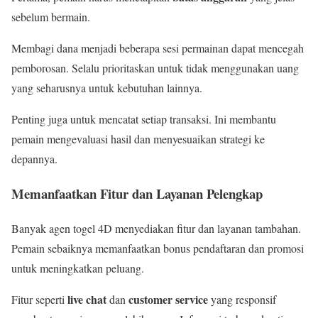
sebelum bermain.
Membagi dana menjadi beberapa sesi permainan dapat mencegah
pemborosan. Selalu prioritaskan untuk tidak menggunakan uang
yang seharusnya untuk kebutuhan lainnya.
Penting juga untuk mencatat setiap transaksi. Ini membantu
pemain mengevaluasi hasil dan menyesuaikan strategi ke
depannya.
Memanfaatkan Fitur dan Layanan Pelengkap
Banyak agen togel 4D menyediakan fitur dan layanan tambahan.
Pemain sebaiknya memanfaatkan bonus pendaftaran dan promosi
untuk meningkatkan peluang.
live chat
customer service
Fitur seperti
dan
yang responsif