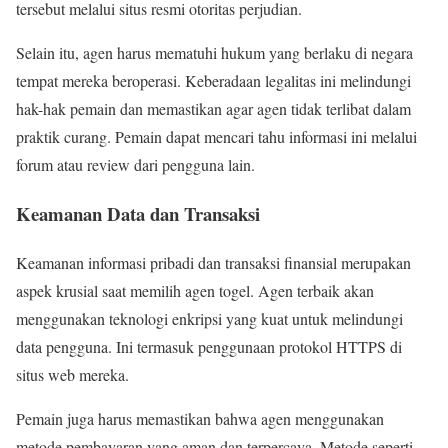
tersebut melalui situs resmi otoritas perjudian.
Selain itu, agen harus mematuhi hukum yang berlaku di negara
tempat mereka beroperasi. Keberadaan legalitas ini melindungi
hak-hak pemain dan memastikan agar agen tidak terlibat dalam
praktik curang. Pemain dapat mencari tahu informasi ini melalui
forum atau review dari pengguna lain.
Keamanan Data dan Transaksi
Keamanan informasi pribadi dan transaksi finansial merupakan
aspek krusial saat memilih agen togel. Agen terbaik akan
menggunakan teknologi enkripsi yang kuat untuk melindungi
data pengguna. Ini termasuk penggunaan protokol HTTPS di
situs web mereka.
Pemain juga harus memastikan bahwa agen menggunakan
metode pembayaran yang aman dan terpercaya. Metode seperti