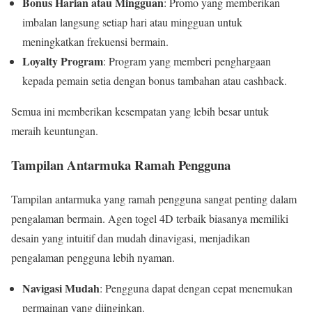
Bonus Harian atau Mingguan
: Promo yang memberikan
imbalan langsung setiap hari atau mingguan untuk
meningkatkan frekuensi bermain.
Loyalty Program
: Program yang memberi penghargaan
kepada pemain setia dengan bonus tambahan atau cashback.
Semua ini memberikan kesempatan yang lebih besar untuk
meraih keuntungan.
Tampilan Antarmuka Ramah Pengguna
Tampilan antarmuka yang ramah pengguna sangat penting dalam
pengalaman bermain. Agen togel 4D terbaik biasanya memiliki
desain yang intuitif dan mudah dinavigasi, menjadikan
pengalaman pengguna lebih nyaman.
Navigasi Mudah
: Pengguna dapat dengan cepat menemukan
permainan yang diinginkan.