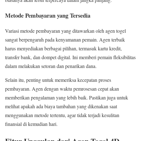
Metode Pembayaran yang Tersedia
Variasi metode pembayaran yang ditawarkan oleh agen togel
sangat berpengaruh pada kenyamanan pemain. Agen terbaik
harus menyediakan berbagai pilihan, termasuk kartu kredit,
transfer bank, dan dompet digital. Ini memberi pemain fleksibilitas
dalam melakukan setoran dan penarikan dana.
Selain itu, penting untuk memeriksa kecepatan proses
pembayaran. Agen dengan waktu pemrosesan cepat akan
memberikan pengalaman yang lebih baik. Pastikan juga untuk
melihat apakah ada biaya tambahan yang dikenakan saat
menggunakan metode tertentu, agar tidak terjadi kesulitan
finansial di kemudian hari.
Fitur Unggulan dari Agen Togel 4D