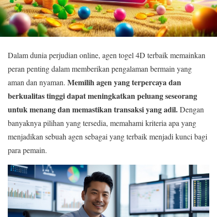
Dalam dunia perjudian online, agen togel 4D terbaik memainkan
peran penting dalam memberikan pengalaman bermain yang
Memilih agen yang terpercaya dan
aman dan nyaman.
berkualitas tinggi dapat meningkatkan peluang seseorang
untuk menang dan memastikan transaksi yang adil.
Dengan
banyaknya pilihan yang tersedia, memahami kriteria apa yang
menjadikan sebuah agen sebagai yang terbaik menjadi kunci bagi
para pemain.