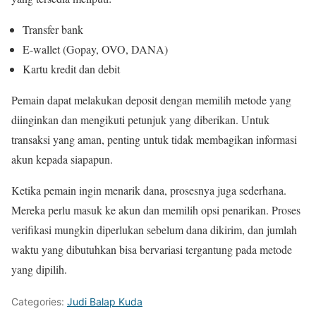
Transfer bank
E-wallet (Gopay, OVO, DANA)
Kartu kredit dan debit
Pemain dapat melakukan deposit dengan memilih metode yang
diinginkan dan mengikuti petunjuk yang diberikan. Untuk
transaksi yang aman, penting untuk tidak membagikan informasi
akun kepada siapapun.
Ketika pemain ingin menarik dana, prosesnya juga sederhana.
Mereka perlu masuk ke akun dan memilih opsi penarikan. Proses
verifikasi mungkin diperlukan sebelum dana dikirim, dan jumlah
waktu yang dibutuhkan bisa bervariasi tergantung pada metode
yang dipilih.
Categories:
Judi Balap Kuda