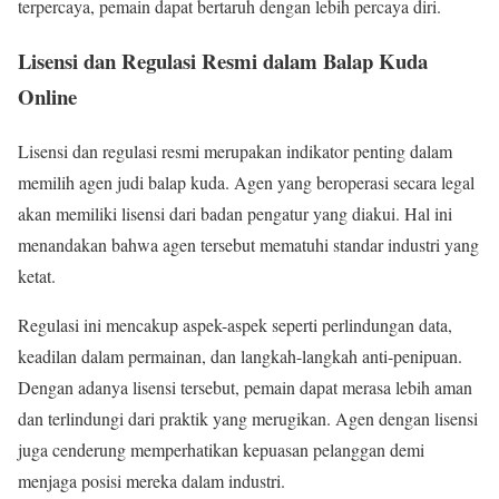
terpercaya, pemain dapat bertaruh dengan lebih percaya diri.
Lisensi dan Regulasi Resmi dalam Balap Kuda
Online
Lisensi dan regulasi resmi merupakan indikator penting dalam
memilih agen judi balap kuda. Agen yang beroperasi secara legal
akan memiliki lisensi dari badan pengatur yang diakui. Hal ini
menandakan bahwa agen tersebut mematuhi standar industri yang
ketat.
Regulasi ini mencakup aspek-aspek seperti perlindungan data,
keadilan dalam permainan, dan langkah-langkah anti-penipuan.
Dengan adanya lisensi tersebut, pemain dapat merasa lebih aman
dan terlindungi dari praktik yang merugikan. Agen dengan lisensi
juga cenderung memperhatikan kepuasan pelanggan demi
menjaga posisi mereka dalam industri.