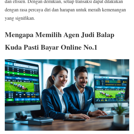
dan efisien. Dengan demikian, setiap transaksi dapat dilakukan
dengan rasa percaya diri dan harapan untuk meraih kemenangan
yang signifikan.
Mengapa Memilih Agen Judi Balap
Kuda Pasti Bayar Online No.1