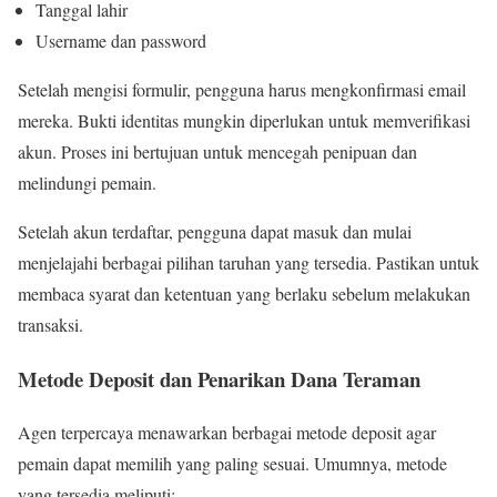
Tanggal lahir
Username dan password
Setelah mengisi formulir, pengguna harus mengkonfirmasi email
mereka. Bukti identitas mungkin diperlukan untuk memverifikasi
akun. Proses ini bertujuan untuk mencegah penipuan dan
melindungi pemain.
Setelah akun terdaftar, pengguna dapat masuk dan mulai
menjelajahi berbagai pilihan taruhan yang tersedia. Pastikan untuk
membaca syarat dan ketentuan yang berlaku sebelum melakukan
transaksi.
Metode Deposit dan Penarikan Dana Teraman
Agen terpercaya menawarkan berbagai metode deposit agar
pemain dapat memilih yang paling sesuai. Umumnya, metode
yang tersedia meliputi: