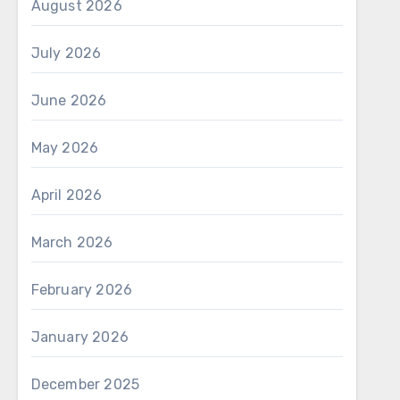
August 2026
July 2026
June 2026
May 2026
April 2026
March 2026
February 2026
January 2026
December 2025