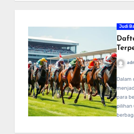
Judi B
Daft
Terp
ad
Dalam d
menjadi
para b
pilihan
berbag