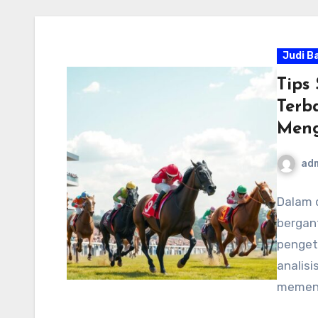
Judi B
Tips 
Terb
Meng
ad
Dalam d
bergan
penget
analisi
memena
bahwa 