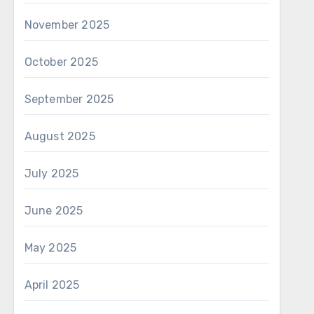
November 2025
October 2025
September 2025
August 2025
July 2025
June 2025
May 2025
April 2025