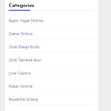
Categories
Agen Togel Online
Ceme Online
Judi Balap Kuda
Judi Tembak Ikan
Live Casino
Poker Online
Roulette Online