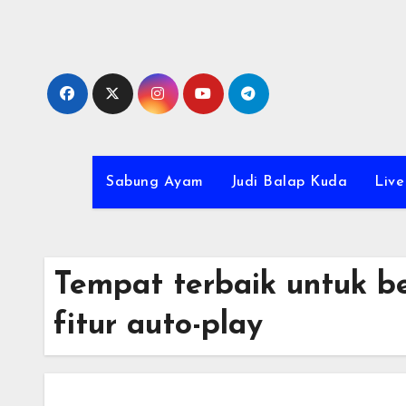
Skip
to
content
Sabung Ayam
Judi Balap Kuda
Live
Tempat terbaik untuk be
fitur auto-play