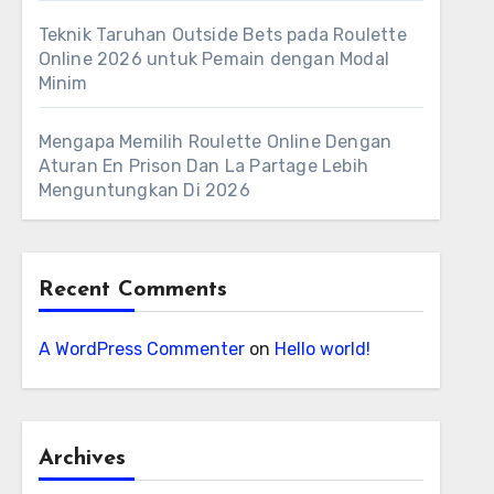
Teknik Taruhan Outside Bets pada Roulette
Online 2026 untuk Pemain dengan Modal
Minim
Mengapa Memilih Roulette Online Dengan
Aturan En Prison Dan La Partage Lebih
Menguntungkan Di 2026
Recent Comments
A WordPress Commenter
on
Hello world!
Archives