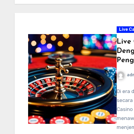
Live C
Live
Deng
Peng
ad
Di era 
secara 
Casino 
menawa
menjem