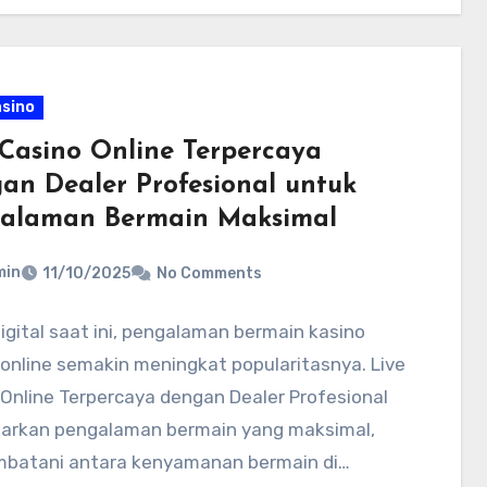
asino
 Casino Online Terpercaya
an Dealer Profesional untuk
alaman Bermain Maksimal
min
11/10/2025
No Comments
digital saat ini, pengalaman bermain kasino
online semakin meningkat popularitasnya. Live
Online Terpercaya dengan Dealer Profesional
rkan pengalaman bermain yang maksimal,
batani antara kenyamanan bermain di…