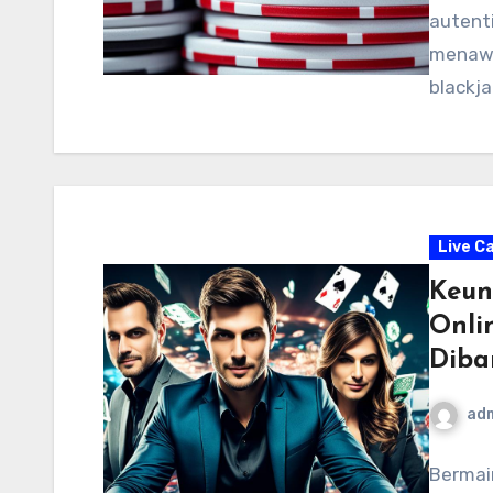
autenti
menawa
blackja
Live C
Keun
Onli
Diba
ad
Bermai