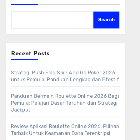
Search
Recent Posts
Strategi Push Fold Spin And Go Poker 2026
untuk Pemula: Panduan Lengkap dan Efektif
Panduan Bermain Roulette Online 2026 Bagi
Pemula: Pelajari Dasar Taruhan dan Strategi
Jackpot
Review Aplikasi Roulette Online 2026: Pilihan
Terbaik Untuk Keamanan Data Terenkripsi