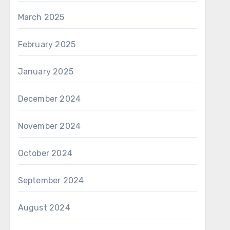
March 2025
February 2025
January 2025
December 2024
November 2024
October 2024
September 2024
August 2024