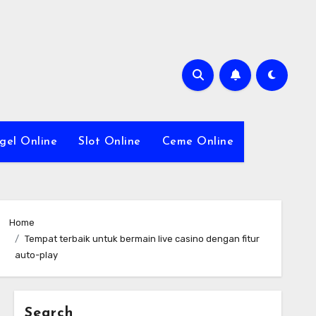
gel Online
Slot Online
Ceme Online
Home
Tempat terbaik untuk bermain live casino dengan fitur
auto-play
Search