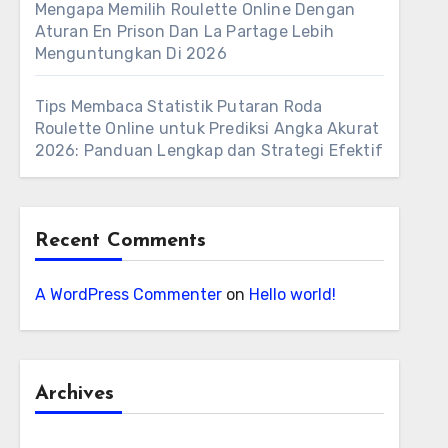
Mengapa Memilih Roulette Online Dengan
Aturan En Prison Dan La Partage Lebih
Menguntungkan Di 2026
Tips Membaca Statistik Putaran Roda
Roulette Online untuk Prediksi Angka Akurat
2026: Panduan Lengkap dan Strategi Efektif
Recent Comments
A WordPress Commenter
on
Hello world!
Archives