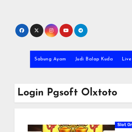
Skip
to
content
Sabung Ayam
Judi Balap Kuda
Live
Login Pgsoft Olxtoto
Slot On