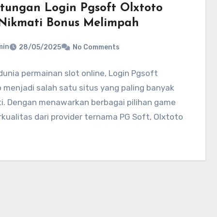
tungan Login Pgsoft Olxtoto
Nikmati Bonus Melimpah
min
28/05/2025
No Comments
unia permainan slot online, Login Pgsoft
 menjadi salah satu situs yang paling banyak
ti. Dengan menawarkan berbagai pilihan game
rkualitas dari provider ternama PG Soft, Olxtoto