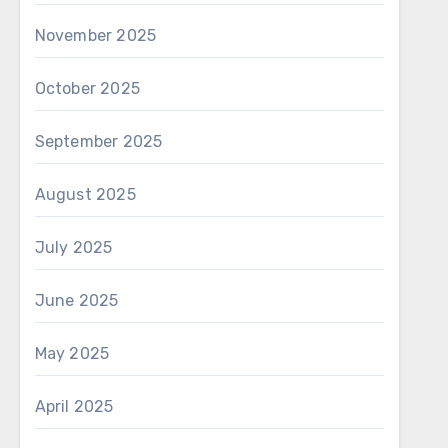
November 2025
October 2025
September 2025
August 2025
July 2025
June 2025
May 2025
April 2025