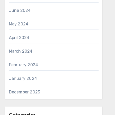
June 2024
May 2024
April 2024
March 2024
February 2024
January 2024
December 2023