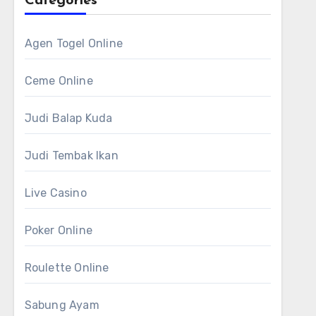
Categories
Agen Togel Online
Ceme Online
Judi Balap Kuda
Judi Tembak Ikan
Live Casino
Poker Online
Roulette Online
Sabung Ayam