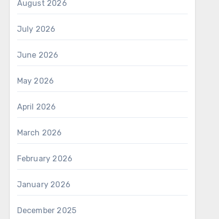
August 2026
July 2026
June 2026
May 2026
April 2026
March 2026
February 2026
January 2026
December 2025