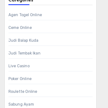
Categories
Agen Togel Online
Ceme Online
Judi Balap Kuda
Judi Tembak Ikan
Live Casino
Poker Online
Roulette Online
Sabung Ayam