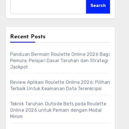
Search
Recent Posts
Panduan Bermain Roulette Online 2026 Bagi
Pemula: Pelajari Dasar Taruhan dan Strategi
Jackpot
Review Aplikasi Roulette Online 2026: Pilihan
Terbaik Untuk Keamanan Data Terenkripsi
Teknik Taruhan Outside Bets pada Roulette
Online 2026 untuk Pemain dengan Modal
Minim