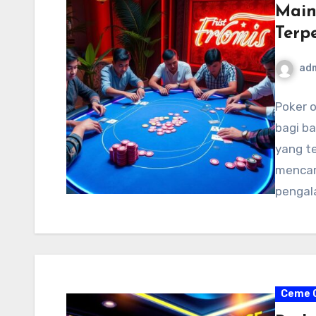
Main
Terp
ad
Poker o
bagi ba
yang t
mencari
penga
Ceme O