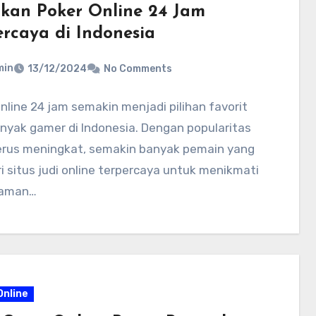
kan Poker Online 24 Jam
ercaya di Indonesia
min
13/12/2024
No Comments
nline 24 jam semakin menjadi pilihan favorit
nyak gamer di Indonesia. Dengan popularitas
erus meningkat, semakin banyak pemain yang
 situs judi online terpercaya untuk menikmati
laman…
nline