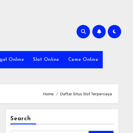
gel Online
Slot Online
Ceme Online
Home
Daftar Situs Slot Terpercaya
Search