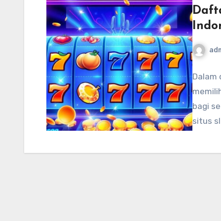
Daft
Indo
ad
Dalam 
memilih
bagi se
situs s