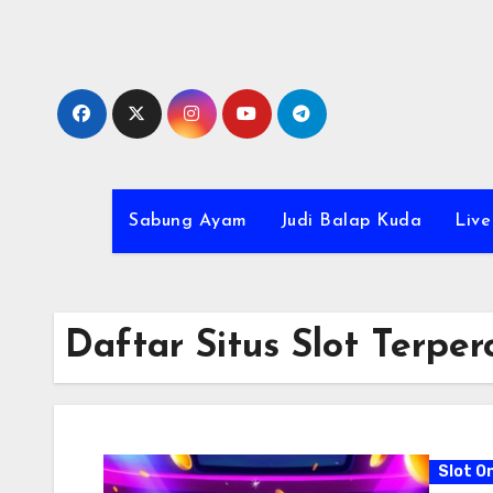
Skip
to
content
Sabung Ayam
Judi Balap Kuda
Live
Daftar Situs Slot Terper
Slot On