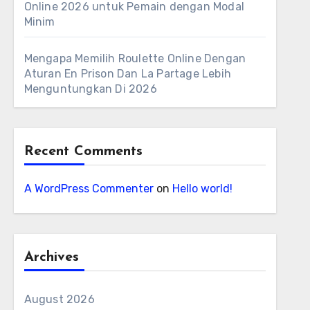
Online 2026 untuk Pemain dengan Modal
Minim
Mengapa Memilih Roulette Online Dengan
Aturan En Prison Dan La Partage Lebih
Menguntungkan Di 2026
Recent Comments
A WordPress Commenter
on
Hello world!
Archives
August 2026