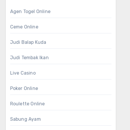
Agen Togel Online
Ceme Online
Judi Balap Kuda
Judi Tembak Ikan
Live Casino
Poker Online
Roulette Online
Sabung Ayam