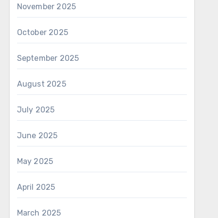
November 2025
October 2025
September 2025
August 2025
July 2025
June 2025
May 2025
April 2025
March 2025