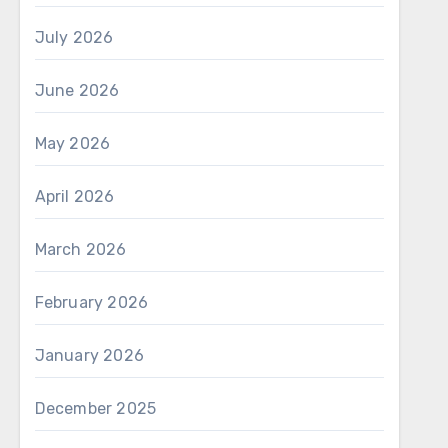
July 2026
June 2026
May 2026
April 2026
March 2026
February 2026
January 2026
December 2025