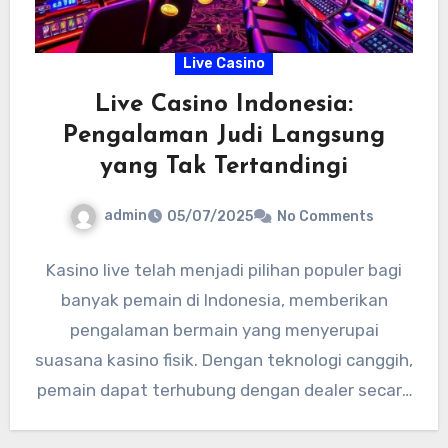
Live Casino
Live Casino Indonesia:
Pengalaman Judi Langsung
yang Tak Tertandingi
admin
05/07/2025
No Comments
Kasino live telah menjadi pilihan populer bagi
banyak pemain di Indonesia, memberikan
pengalaman bermain yang menyerupai
suasana kasino fisik. Dengan teknologi canggih,
pemain dapat terhubung dengan dealer secara
langsung melalui…