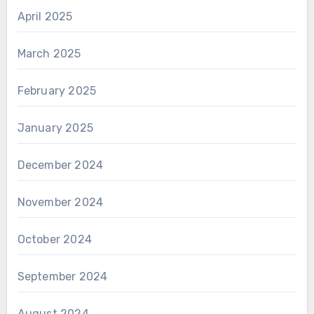
April 2025
March 2025
February 2025
January 2025
December 2024
November 2024
October 2024
September 2024
August 2024