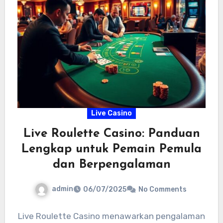
Live Casino
Live Roulette Casino: Panduan
Lengkap untuk Pemain Pemula
dan Berpengalaman
admin
06/07/2025
No Comments
Live Roulette Casino menawarkan pengalaman