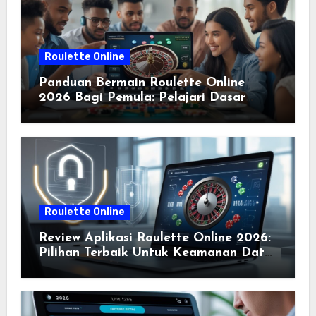
Roulette Online
Panduan Bermain Roulette Online
2026 Bagi Pemula: Pelajari Dasar
Taruhan dan Strategi Jackpot
Roulette Online
Review Aplikasi Roulette Online 2026:
Pilihan Terbaik Untuk Keamanan Data
Terenkripsi