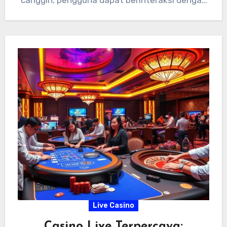
canggih, pengguna dapat berinteraksi dengan
dealer nyata dan pemain lain…
Live Casino
Casino Live Terpercaya: