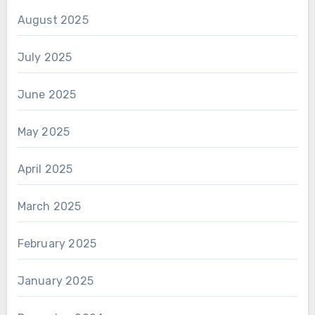
August 2025
July 2025
June 2025
May 2025
April 2025
March 2025
February 2025
January 2025