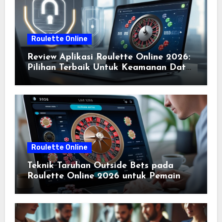
Roulette Online
Review Aplikasi Roulette Online 2026:
Pilihan Terbaik Untuk Keamanan Data
Terenkripsi
Roulette Online
Teknik Taruhan Outside Bets pada
Roulette Online 2026 untuk Pemain
dengan Modal Minim