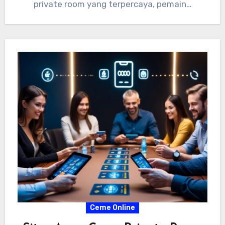
private room yang terpercaya, pemain…
Ceme Online