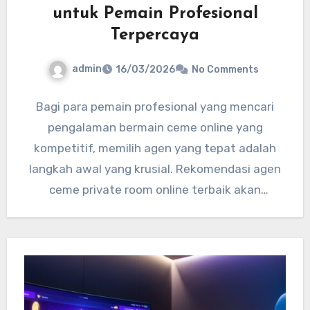
untuk Pemain Profesional
Terpercaya
admin
16/03/2026
No Comments
Bagi para pemain profesional yang mencari
pengalaman bermain ceme online yang
kompetitif, memilih agen yang tepat adalah
langkah awal yang krusial. Rekomendasi agen
ceme private room online terbaik akan
memastikan…