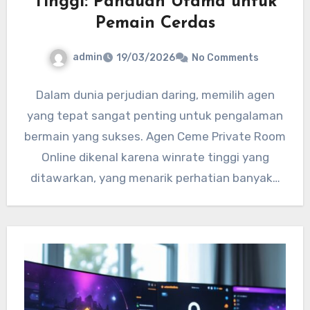
Tinggi: Panduan Utama untuk
Pemain Cerdas
admin
19/03/2026
No Comments
Dalam dunia perjudian daring, memilih agen
yang tepat sangat penting untuk pengalaman
bermain yang sukses. Agen Ceme Private Room
Online dikenal karena winrate tinggi yang
ditawarkan, yang menarik perhatian banyak…