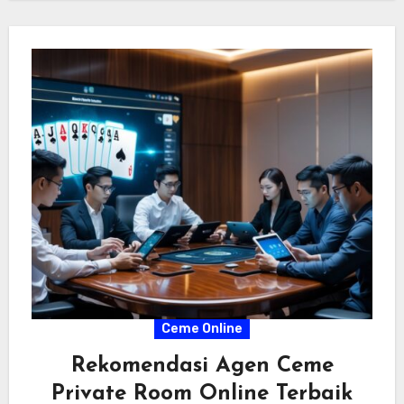
Ceme Online
Rekomendasi Agen Ceme
Private Room Online Terbaik