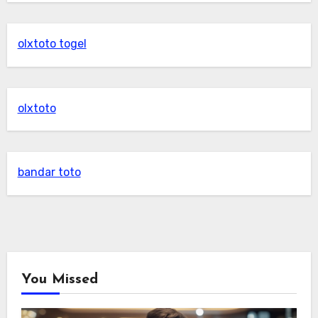
olxtoto togel
olxtoto
bandar toto
You Missed