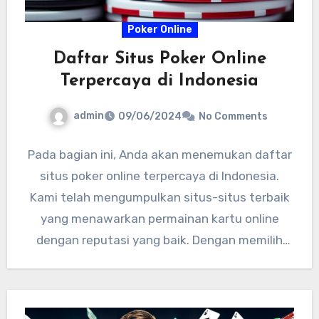
Poker Online
Daftar Situs Poker Online
Terpercaya di Indonesia
admin
09/06/2024
No Comments
Pada bagian ini, Anda akan menemukan daftar
situs poker online terpercaya di Indonesia.
Kami telah mengumpulkan situs-situs terbaik
yang menawarkan permainan kartu online
dengan reputasi yang baik. Dengan memilih
situs-situs…