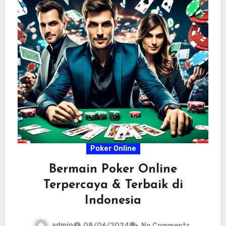
Poker Online
Bermain Poker Online
Terpercaya & Terbaik di
Indonesia
admin
08/06/2024
No Comments