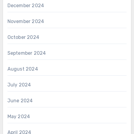
December 2024
November 2024
October 2024
September 2024
August 2024
July 2024
June 2024
May 2024
April 2024