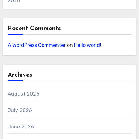
2026
Recent Comments
A WordPress Commenter
on
Hello world!
Archives
August 2026
July 2026
June 2026