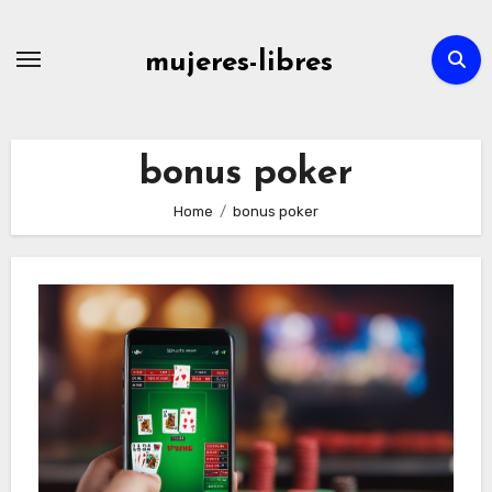
Skip
to
mujeres-libres
content
bonus poker
Home
bonus poker