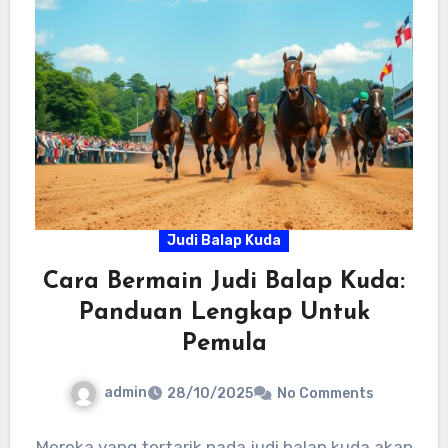
Judi Balap Kuda
Cara Bermain Judi Balap Kuda:
Panduan Lengkap Untuk
Pemula
admin
28/10/2025
No Comments
Mereka yang tertarik pada judi balap kuda akan