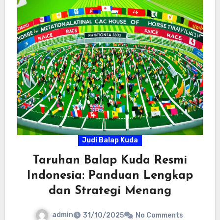
Judi Balap Kuda
Taruhan Balap Kuda Resmi
Indonesia: Panduan Lengkap
dan Strategi Menang
admin
31/10/2025
No Comments