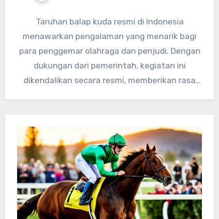
Taruhan balap kuda resmi di Indonesia
menawarkan pengalaman yang menarik bagi
para penggemar olahraga dan penjudi. Dengan
dukungan dari pemerintah, kegiatan ini
dikendalikan secara resmi, memberikan rasa
aman dan legalitas…