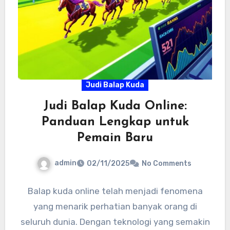
Judi Balap Kuda
Judi Balap Kuda Online:
Panduan Lengkap untuk
Pemain Baru
admin
02/11/2025
No Comments
Balap kuda online telah menjadi fenomena
yang menarik perhatian banyak orang di
seluruh dunia. Dengan teknologi yang semakin