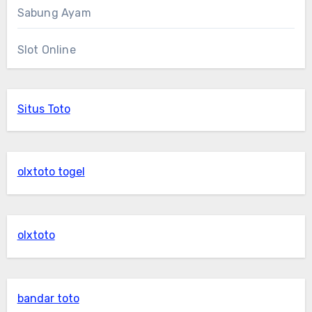
Sabung Ayam
Slot Online
Situs Toto
olxtoto togel
olxtoto
bandar toto