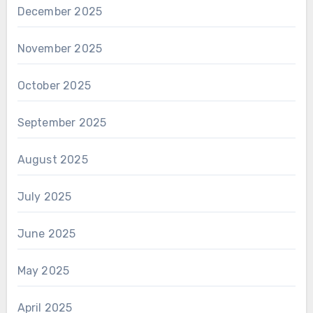
December 2025
November 2025
October 2025
September 2025
August 2025
July 2025
June 2025
May 2025
April 2025