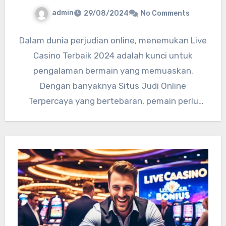
admin
29/08/2024
No Comments
Dalam dunia perjudian online, menemukan Live
Casino Terbaik 2024 adalah kunci untuk
pengalaman bermain yang memuaskan.
Dengan banyaknya Situs Judi Online
Terpercaya yang bertebaran, pemain perlu
bijak dalam memilih tempat…