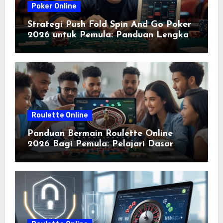
Poker Online
Strategi Push Fold Spin And Go Poker
2026 untuk Pemula: Panduan Lengkap
dan Efektif
Roulette Online
Panduan Bermain Roulette Online
2026 Bagi Pemula: Pelajari Dasar
Taruhan dan Strategi Jackpot