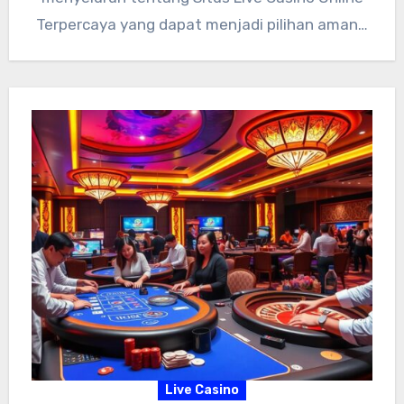
Terpercaya yang dapat menjadi pilihan aman…
Live Casino