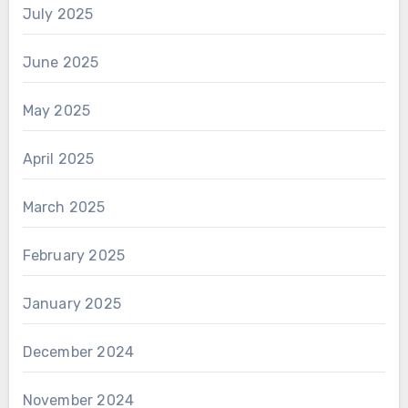
July 2025
June 2025
May 2025
April 2025
March 2025
February 2025
January 2025
December 2024
November 2024