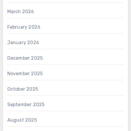
March 2026
February 2026
January 2026
December 2025
November 2025
October 2025
September 2025
August 2025