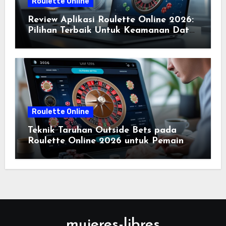
Roulette Online
Review Aplikasi Roulette Online 2026:
Pilihan Terbaik Untuk Keamanan Data
Terenkripsi
Roulette Online
Teknik Taruhan Outside Bets pada
Roulette Online 2026 untuk Pemain
dengan Modal Minim
mujeres-libres