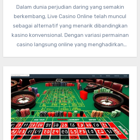
Dalam dunia perjudian daring yang semakin
berkembang, Live Casino Online telah muncul
sebagai alternatif yang menarik dibandingkan
kasino konvensional. Dengan variasi permainan
casino langsung online yang menghadirkan
interaksi nyata antara…