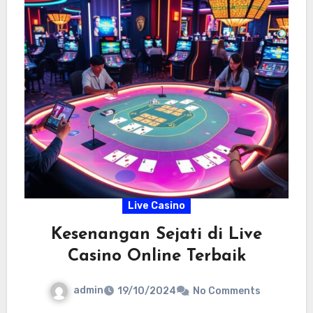
Live Casino
Kesenangan Sejati di Live
Casino Online Terbaik
admin
19/10/2024
No Comments