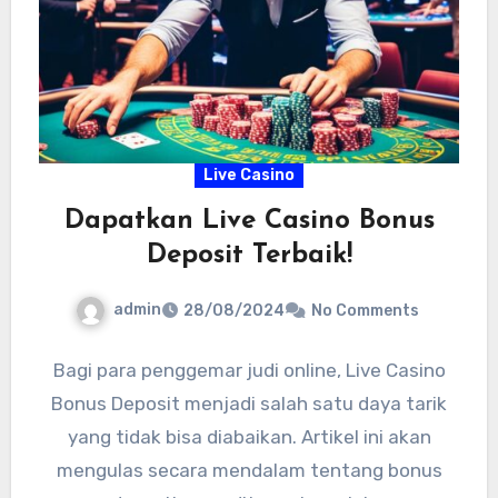
Live Casino
Dapatkan Live Casino Bonus
Deposit Terbaik!
admin
28/08/2024
No Comments
Bagi para penggemar judi online, Live Casino
Bonus Deposit menjadi salah satu daya tarik
yang tidak bisa diabaikan. Artikel ini akan
mengulas secara mendalam tentang bonus