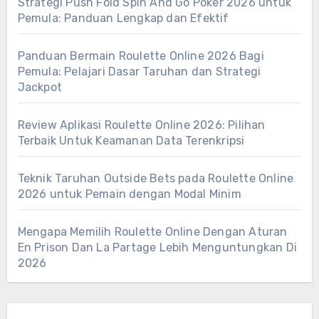
Strategi Push Fold Spin And Go Poker 2026 untuk
Pemula: Panduan Lengkap dan Efektif
Panduan Bermain Roulette Online 2026 Bagi
Pemula: Pelajari Dasar Taruhan dan Strategi
Jackpot
Review Aplikasi Roulette Online 2026: Pilihan
Terbaik Untuk Keamanan Data Terenkripsi
Teknik Taruhan Outside Bets pada Roulette Online
2026 untuk Pemain dengan Modal Minim
Mengapa Memilih Roulette Online Dengan Aturan
En Prison Dan La Partage Lebih Menguntungkan Di
2026