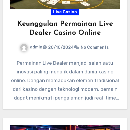
Live Casino
Keunggulan Permainan Live
Dealer Casino Online
admin
20/10/2024
No Comments
Permainan Live Dealer menjadi salah satu
inovasi paling menarik dalam dunia kasino
online. Dengan memadukan elemen tradisional
dari kasino dengan teknologi modern, pemain
dapat menikmati pengalaman judi real-time
yang autentik.…