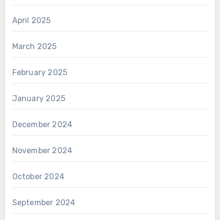
April 2025
March 2025
February 2025
January 2025
December 2024
November 2024
October 2024
September 2024