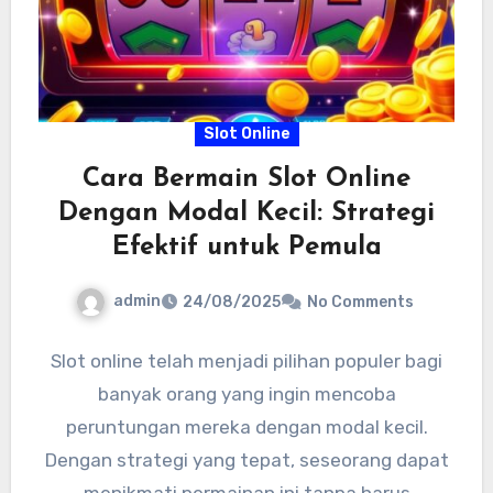
Slot Online
Cara Bermain Slot Online
Dengan Modal Kecil: Strategi
Efektif untuk Pemula
admin
24/08/2025
No Comments
Slot online telah menjadi pilihan populer bagi
banyak orang yang ingin mencoba
peruntungan mereka dengan modal kecil.
Dengan strategi yang tepat, seseorang dapat