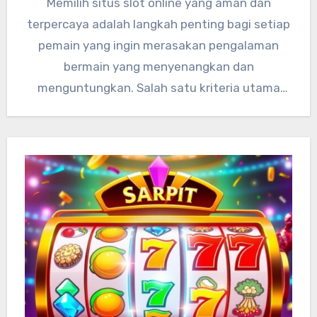
Memilih situs slot online yang aman dan
terpercaya adalah langkah penting bagi setiap
pemain yang ingin merasakan pengalaman
bermain yang menyenangkan dan
menguntungkan. Salah satu kriteria utama
yang perlu diperhatikan…