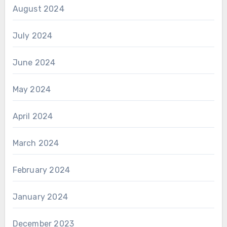
August 2024
July 2024
June 2024
May 2024
April 2024
March 2024
February 2024
January 2024
December 2023