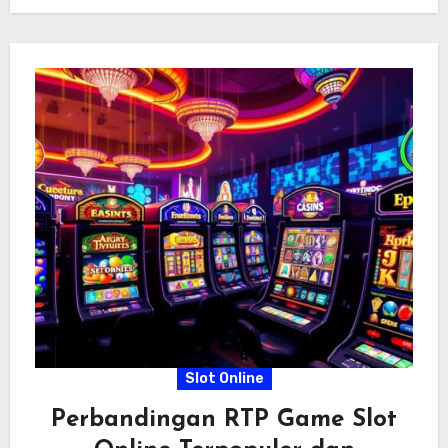
setiap hari.…
Slot Online
Perbandingan RTP Game Slot