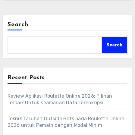
Search
Search
Recent Posts
Review Aplikasi Roulette Online 2026: Pilihan
Terbaik Untuk Keamanan Data Terenkripsi
Teknik Taruhan Outside Bets pada Roulette Online
2026 untuk Pemain dengan Modal Minim