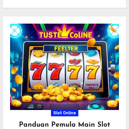
tanpa harus mengeluarkan…
Slot Online
Panduan Pemula Main Slot