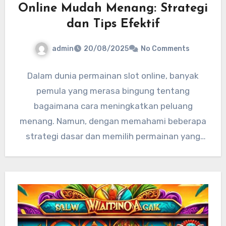
Online Mudah Menang: Strategi
dan Tips Efektif
admin
20/08/2025
No Comments
Dalam dunia permainan slot online, banyak
pemula yang merasa bingung tentang
bagaimana cara meningkatkan peluang
menang. Namun, dengan memahami beberapa
strategi dasar dan memilih permainan yang
tepat, siapa pun dapat…