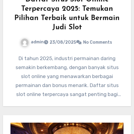
Terpercaya 2025: Temukan
Pilihan Terbaik untuk Bermain
Judi Slot
admin
23/08/2025
No Comments
Di tahun 2025, industri permainan daring
semakin berkembang, dengan banyak situs
slot online yang menawarkan berbagai
permainan dan bonus menarik. Daftar situs
slot online terpercaya sangat penting bagi
pemain yang…