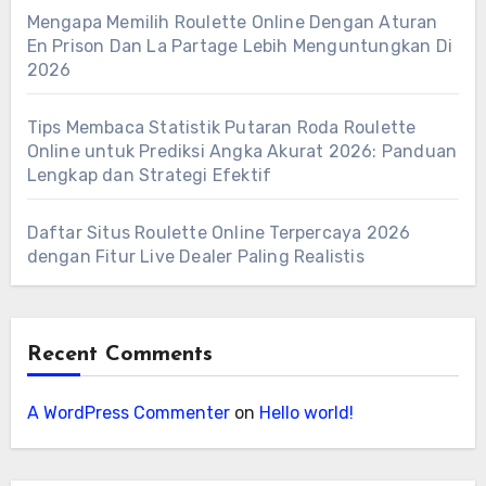
Mengapa Memilih Roulette Online Dengan Aturan
En Prison Dan La Partage Lebih Menguntungkan Di
2026
Tips Membaca Statistik Putaran Roda Roulette
Online untuk Prediksi Angka Akurat 2026: Panduan
Lengkap dan Strategi Efektif
Daftar Situs Roulette Online Terpercaya 2026
dengan Fitur Live Dealer Paling Realistis
Recent Comments
A WordPress Commenter
on
Hello world!