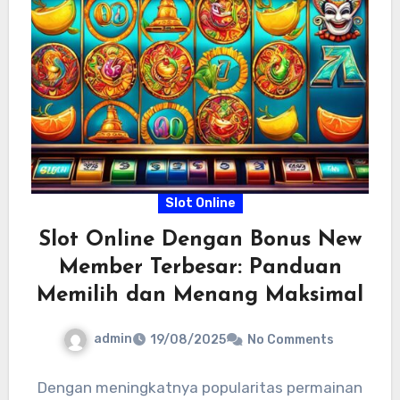
Slot Online
Slot Online Dengan Bonus New
Member Terbesar: Panduan
Memilih dan Menang Maksimal
admin
19/08/2025
No Comments
Dengan meningkatnya popularitas permainan